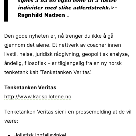
synes å ha en egen evne til å fostre
individer med slike adferdstrekk.»
–
Ragnhild Madsen .
Den gode nyheten er, nå trenger du ikke å gå
gjennom det alene. Et nettverk av coacher innen
livstil, helse, juridisk rådgivning, geopolitisk analyse,
åndelig, filosofisk – er tilgjengelig fra en ny norsk
tenketank kalt ‘Tenketanken Veritas’.
Tenketanken Veritas
http://www.kaospilotene.no
Tenketanken Veritas sier i en pressemelding at de vil
være:
Holistisk innfallsvinkel.