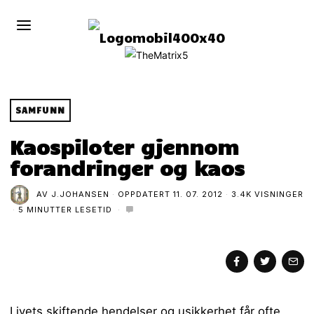
SAMFUNN
Kaospiloter gjennom
forandringer og kaos
AV
J.JOHANSEN
OPPDATERT
11. 07. 2012
3.4K VISNINGER
5 MINUTTER LESETID
Livets skiftende hendelser og usikkerhet får ofte