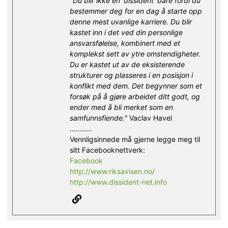
"Du blir ikke en 'dissident' bare fordi du
bestemmer deg for en dag å starte opp
denne mest uvanlige karriere. Du blir
kastet inn i det ved din personlige
ansvarsfølelse, kombinert med et
komplekst sett av ytre omstendigheter.
Du er kastet ut av de eksisterende
strukturer og plasseres i en posisjon i
konflikt med dem. Det begynner som et
forsøk på å gjøre arbeidet ditt godt, og
ender med å bli merket som en
samfunnsfiende."
Vaclav Havel
...........
Vennligsinnede må gjerne legge meg til
sitt Facebooknettverk:
Facebook
http://www.riksavisen.no/
http://www.dissident-net.info