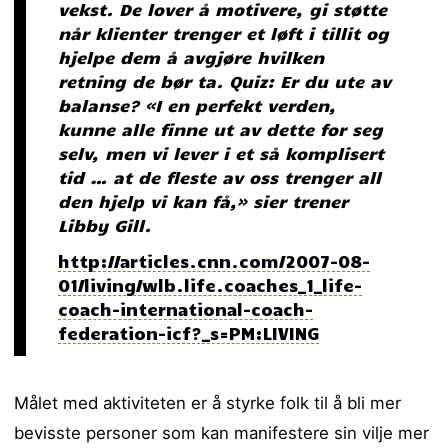
vekst. De lover å motivere, gi støtte
når klienter trenger et løft i tillit og
hjelpe dem å avgjøre hvilken
retning de bør ta. Quiz: Er du ute av
balanse? «I en perfekt verden,
kunne alle finne ut av dette for seg
selv, men vi lever i et så komplisert
tid … at de fleste av oss trenger all
den hjelp vi kan få,» sier trener
Libby Gill.
http://articles.cnn.com/2007-08-
01/living/wlb.life.coaches_1_life-
coach-international-coach-
federation-icf?_s=PM:LIVING
Målet med aktiviteten er å styrke folk til å bli mer
bevisste personer som kan manifestere sin vilje mer