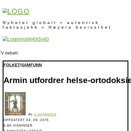
Nyheter globalt + autentisk
faktasjekk = Høyere bevissthet
FOLKET
/
SAMFUNN
Armin utfordrer helse-ortodoksi
AV
J.JOHANSEN
OPPDATERT
04. 09. 2015
6.8K VISNINGER
2 MINUTTER LESETID