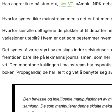
Han angrer ikke på stuntet»,
sier VG
. «Amok i NRK-deba
Hvorfor synest ikke mainstream media det er fint med 
Hvorfor sier alle deltagerne de plukker ut til debatte
variasjoner uteblir? Hvem er det som bestemmer hvem so
Det synest å være styrt av en slags indre selvindusert o
fremtiden bare lite på lekmanns journalismen, som her
vri. Den monotone kaklingen i mainstream har hypnoti
boken ‘Propaganda’, de har lært og vet å benytte seg av
Den bevisste og intelligente manipulasjonen av ma
samfunn. De som manipulerer denne skjulte mekani