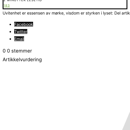
183
Uvitenhet er essensen av mørke, visdom er styrken i lyset: Del arti
Facebook
Twitter
Email
0
0
stemmer
Artikkelvurdering