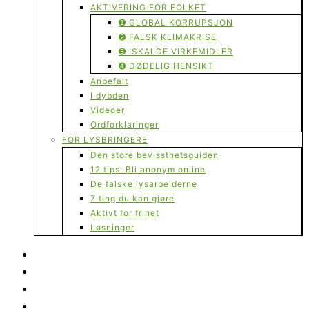
AKTIVERING FOR FOLKET
➊ GLOBAL KORRUPSJON
➋ FALSK KLIMAKRISE
➌ ISKALDE VIRKEMIDLER
➍ DØDELIG HENSIKT
Anbefalt
I dybden
Videoer
Ordforklaringer
FOR LYSBRINGERE
Den store bevissthetsguiden
12 tips: Bli anonym online
De falske lysarbeiderne
7 ting du kan gjøre
Aktivt for frihet
Løsninger