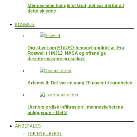
Menneskene har glemt Gud, det var derfor alt
dette skjedde
KOSMOS
Direktivet om ET/UFO-hemmeligholdelse: Fra
Roswell til MJ12, NASA og offentlige
desinformasjonsprosjekter
Artemis II: Det var en gang 10 gaver til sannheten
Utenomjordisk infiltrasjon i menneskehetens
anliggende – Del 3
ANBEFALES
FOR NYE LESERE