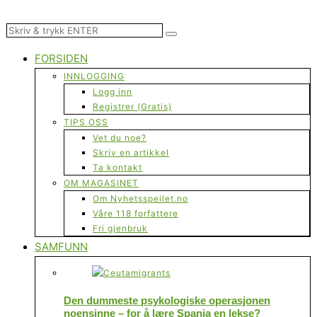
FORSIDEN
INNLOGGING
Logg inn
Registrer (Gratis)
TIPS OSS
Vet du noe?
Skriv en artikkel
Ta kontakt
OM MAGASINET
Om Nyhetsspeilet.no
Våre 118 forfattere
Fri gjenbruk
SAMFUNN
Den dummeste psykologiske operasjonen
noensinne – for å lære Spania en lekse?