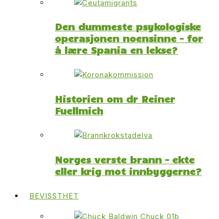
Den dummeste psykologiske
operasjonen noensinne – for
å lære Spania en lekse?
Historien om dr Reiner
Fuellmich
Norges verste brann – ekte
eller krig mot innbyggerne?
BEVISSTHET