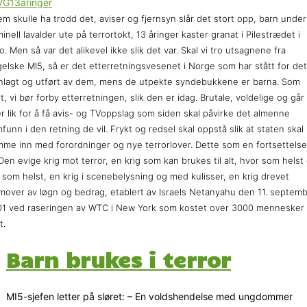
m skulle ha trodd det, aviser og fjernsyn slår det stort opp, barn under
minell lavalder ute på terrortokt, 13 åringer kaster granat i Pilestrædet i
o. Men så var det alikevel ikke slik det var. Skal vi tro utsagnene fra
elske MI5, så er det etterretningsvesenet i Norge som har stått for det
nlagt og utført av dem, mens de utpekte syndebukkene er barna. Som
t, vi bør forby etterretningen, slik den er idag. Brutale, voldelige og går
r lik for å få avis- og TVoppslag som siden skal påvirke det almenne
funn i den retning de vil. Frykt og redsel skal oppstå slik at staten skal
me inn med forordninger og nye terrorlover. Dette som en fortsettels
Den evige krig mot terror, en krig som kan brukes til alt, hvor som helst
 som helst, en krig i scenebelysning og med kulisser, en krig drevet
mover av løgn og bedrag, etablert av Israels Netanyahu den 11. septem
1 ved raseringen av WTC i New York som kostet over 3000 mennesker
t.
Barn brukes i terror
MI5-sjefen letter på sløret: – En voldshendelse med ungdommer