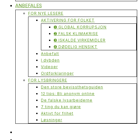
ANBEFALES
FOR NYE LESERE
AKTIVERING FOR FOLKET
➊ GLOBAL KORRUPSJON
➋ FALSK KLIMAKRISE
➌ ISKALDE VIRKEMIDLER
➍ DØDELIG HENSIKT
Anbefalt
I dybden
Videoer
Ordforklaringer
FOR LYSBRINGERE
Den store bevissthetsguiden
12 tips: Bli anonym online
De falske lysarbeiderne
7 ting du kan gjøre
Aktivt for frihet
Løsninger