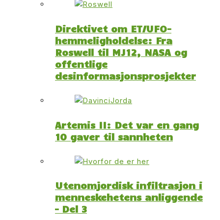
Direktivet om ET/UFO-
hemmeligholdelse: Fra
Roswell til MJ12, NASA og
offentlige
desinformasjonsprosjekter
Artemis II: Det var en gang
10 gaver til sannheten
Utenomjordisk infiltrasjon i
menneskehetens anliggende
– Del 3