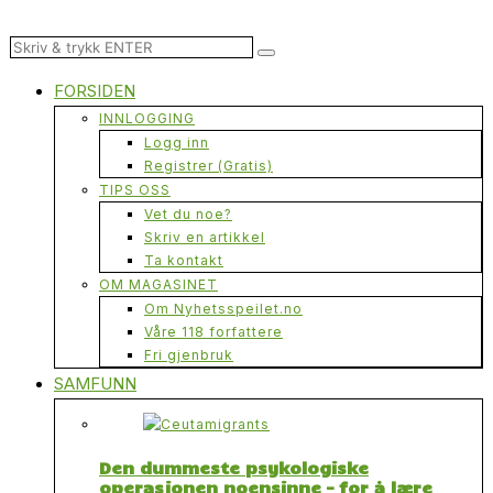
FORSIDEN
INNLOGGING
Logg inn
Registrer (Gratis)
TIPS OSS
Vet du noe?
Skriv en artikkel
Ta kontakt
OM MAGASINET
Om Nyhetsspeilet.no
Våre 118 forfattere
Fri gjenbruk
SAMFUNN
Den dummeste psykologiske
operasjonen noensinne – for å lære