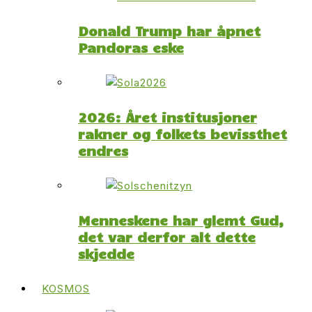
Donald Trump har åpnet
Pandoras eske
2026: Året institusjoner
rakner og folkets bevissthet
endres
Menneskene har glemt Gud,
det var derfor alt dette
skjedde
KOSMOS