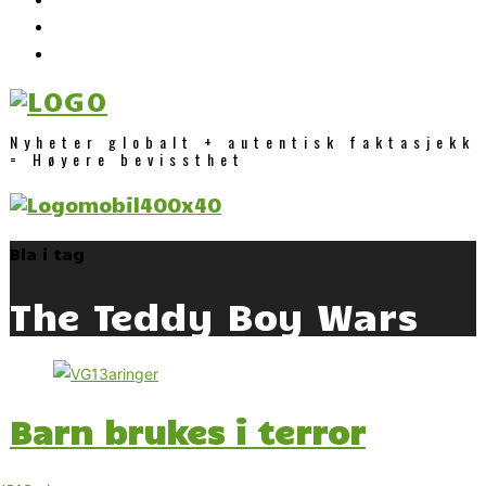
Nyheter globalt + autentisk faktasjekk
= Høyere bevissthet
Bla i tag
The Teddy Boy Wars
Barn brukes i terror