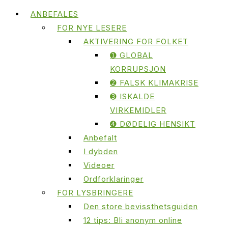
ANBEFALES
FOR NYE LESERE
AKTIVERING FOR FOLKET
➊ GLOBAL
KORRUPSJON
➋ FALSK KLIMAKRISE
➌ ISKALDE
VIRKEMIDLER
➍ DØDELIG HENSIKT
Anbefalt
I dybden
Videoer
Ordforklaringer
FOR LYSBRINGERE
Den store bevissthetsguiden
12 tips: Bli anonym online