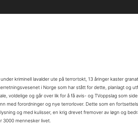
under kriminell lavalder ute på terrortokt, 13 åringer kaster granat
t etterretningsvesenet i Norge som har stått for dette, planlagt 
utale, voldelige og går over lik for å få avis- og TVoppslag som s
e inn med forordninger og nye terrorlover. Dette som en fortsettel
belysning og med kulisser, en krig drevet fremover av løgn og bedr
r 3000 mennesker livet.