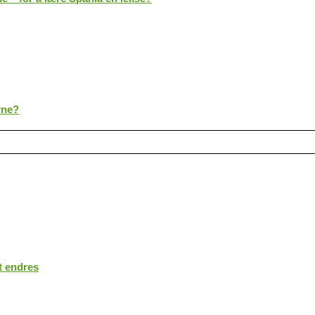
rne?
t endres