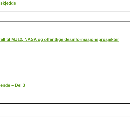
 skjedde
ll til MJ12, NASA og offentlige desinformasjonsprosjekter
gende – Del 3