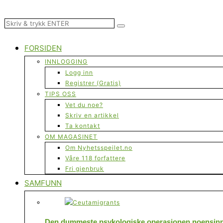
FORSIDEN
INNLOGGING
Logg inn
Registrer (Gratis)
TIPS OSS
Vet du noe?
Skriv en artikkel
Ta kontakt
OM MAGASINET
Om Nyhetsspeilet.no
Våre 118 forfattere
Fri gjenbruk
SAMFUNN
Den dummeste psykologiske operasjonen noensinne 