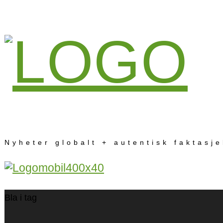
Nyheter globalt + autentisk faktasj
Bla i tag