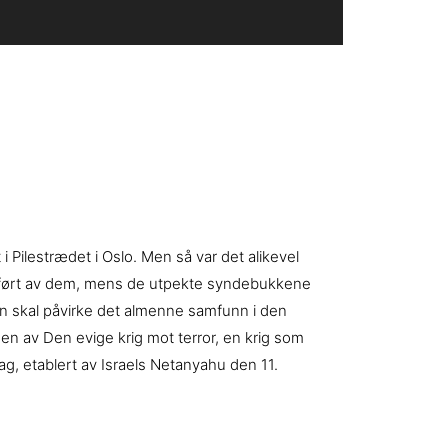
 i Pilestrædet i Oslo. Men så var det alikevel
og utført av dem, mens de utpekte syndebukkene
iden skal påvirke det almenne samfunn i den
sen av Den evige krig mot terror, en krig som
ag, etablert av Israels Netanyahu den 11.