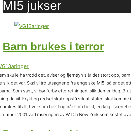
MI5 jukser
Barn brukes i terror
m skulle ha trodd det, aviser og fjernsyn slår det stort opp, barn 
e slik det var. Skal vi tro utsagnene fra engelske MI5, så er de
barna. Som sagt, vi bør forby etterretningen, slik den er idag. Br
ning de vil. Frykt og redsel skal oppstå slik at staten skal komm
 brukes til alt, hvor som helst og når som helst, en krig i scene
ptember 2001 ved raseringen av WTC i New York som kostet ove