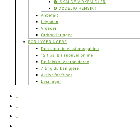
➌ ISKALDE VIRKEMIDLER
➍ DØDELIG HENSIKT
Anbefalt
I dybden
Videoer
Ordforklaringer
FOR LYSBRINGERE
Den store bevissthetsguiden
12 tips: Bli anonym online
De falske lysarbeiderne
7 ting du kan gjøre
Aktivt for frihet
Løsninger