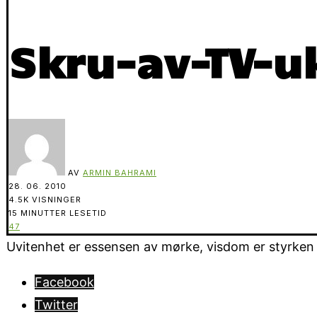
Skru-av-TV-u
AV
ARMIN BAHRAMI
28. 06. 2010
4.5K VISNINGER
15 MINUTTER LESETID
47
Uvitenhet er essensen av mørke, visdom er styrken i 
Facebook
Twitter