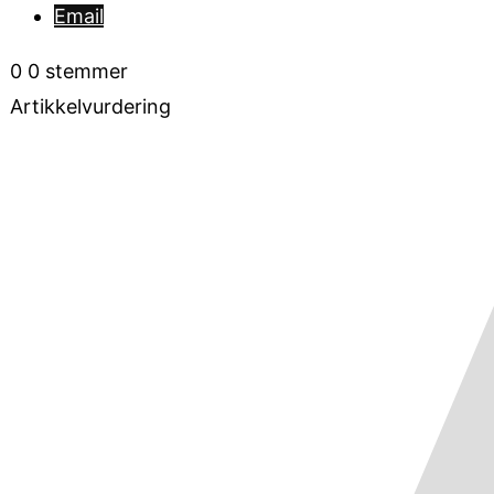
Email
0
0
stemmer
Artikkelvurdering