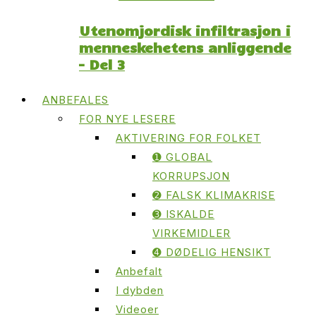
Utenomjordisk infiltrasjon i
menneskehetens anliggende
– Del 3
ANBEFALES
FOR NYE LESERE
AKTIVERING FOR FOLKET
➊ GLOBAL
KORRUPSJON
➋ FALSK KLIMAKRISE
➌ ISKALDE
VIRKEMIDLER
➍ DØDELIG HENSIKT
Anbefalt
I dybden
Videoer