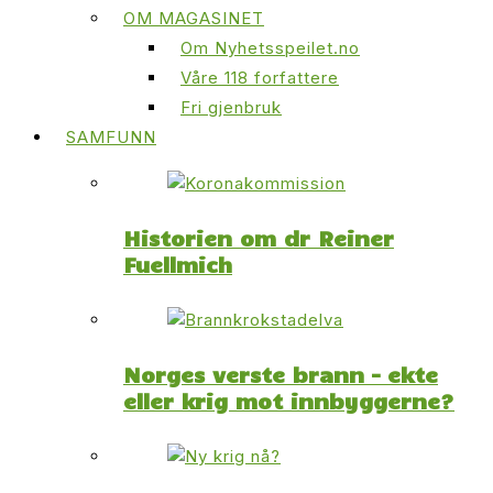
OM MAGASINET
Om Nyhetsspeilet.no
Våre 118 forfattere
Fri gjenbruk
SAMFUNN
Historien om dr Reiner
Fuellmich
Norges verste brann – ekte
eller krig mot innbyggerne?