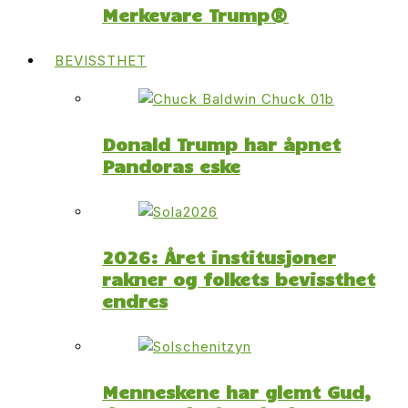
Merkevare Trump®
BEVISSTHET
Donald Trump har åpnet
Pandoras eske
2026: Året institusjoner
rakner og folkets bevissthet
endres
Menneskene har glemt Gud,