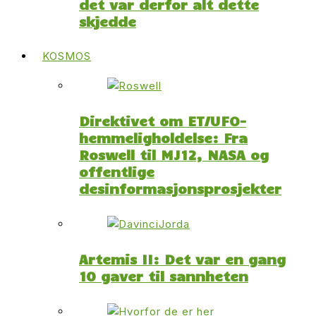
det var derfor alt dette
skjedde
KOSMOS
Direktivet om ET/UFO-
hemmeligholdelse: Fra
Roswell til MJ12, NASA og
offentlige
desinformasjonsprosjekter
Artemis II: Det var en gang
10 gaver til sannheten