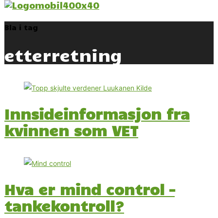
Bla i tag
etterretning
Innsideinformasjon fra
kvinnen som VET
Hva er mind control –
tankekontroll?