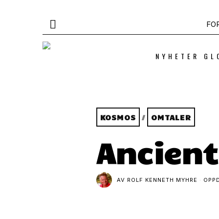
FO
NYHETER GL
KOSMOS
/
OMTALER
Ancient
AV
ROLF KENNETH MYHRE
OPP