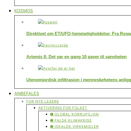
KOSMOS
Direktivet om ET/UFO-hemmeligholdelse: Fra Roswe
Artemis II: Det var en gang 10 gaver til sannheten
Utenomjordisk infiltrasjon i menneskehetens anlig
ANBEFALES
FOR NYE LESERE
AKTIVERING FOR FOLKET
➊ GLOBAL KORRUPSJON
➋ FALSK KLIMAKRISE
➌ ISKALDE VIRKEMIDLER