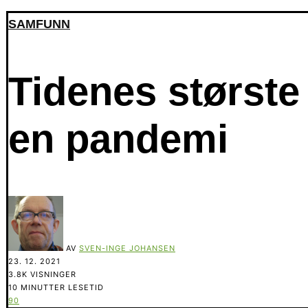
SAMFUNN
Tidenes største
en pandemi
AV
SVEN-INGE JOHANSEN
23. 12. 2021
3.8K VISNINGER
10 MINUTTER LESETID
90