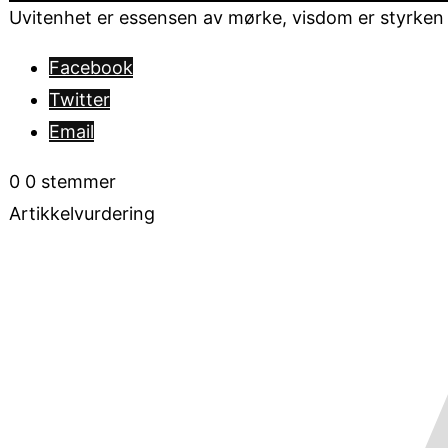
Uvitenhet er essensen av mørke, visdom er styrken i 
Facebook
Twitter
Email
0
0
stemmer
Artikkelvurdering