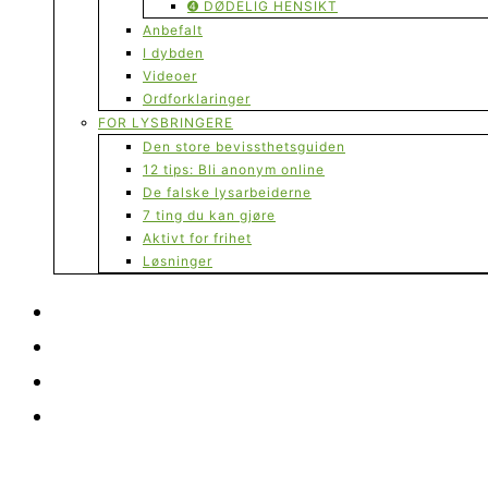
➍ DØDELIG HENSIKT
Anbefalt
I dybden
Videoer
Ordforklaringer
FOR LYSBRINGERE
Den store bevissthetsguiden
12 tips: Bli anonym online
De falske lysarbeiderne
7 ting du kan gjøre
Aktivt for frihet
Løsninger