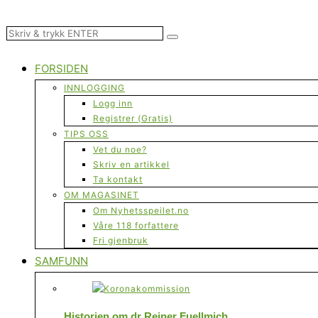
FORSIDEN
INNLOGGING
Logg inn
Registrer (Gratis)
TIPS OSS
Vet du noe?
Skriv en artikkel
Ta kontakt
OM MAGASINET
Om Nyhetsspeilet.no
Våre 118 forfattere
Fri gjenbruk
SAMFUNN
Historien om dr Reiner Fuellmich