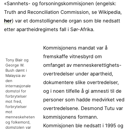
«Sannhets- og forsoningskommisjonen (engelsk:
Truth and Reconciliation Commission, se Wikipedia,
her
) var et domstollignende organ som ble nedsatt
etter apartheidregimets fall i Sør-Afrika.
Kommisjonens mandat var å
fremskaffe vitnesbyrd om
Tony Blair og
omfanget av menneskerettighets-
George W.
Bush dømt i
overtredelser under apartheid,
Malaysia av
den
dokumentere slike overtredelser,
internasjonale
og i noen tilfelle å gi amnesti til de
domstol for
forbrytelser
personer som hadde medvirket ved
mot fred,
forbrytelser
overtredelsene. Desmond Tutu var
mot
kommisjonens formann.
menneskeheten
og folkemord,
Kommisjonen ble nedsatt i 1995 og
domstolen var