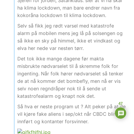
Sjefen for jorden, Satanklaus. sier at vi nå skal
ha klima lockdown, man bare endrer navn fra
kokoråna lockdown til klima lockdown.
Selv så fikk jeg rødt varsel med katastrofe
alarm på mobilen mens jeg lå på solsengen og
så ikke en sky på himmel, ikke et vindkast og
elva her nede var nesten tørr.
Det tok ikke mange dagene før makta
misbrukte nødvarselet til å skremme folk for
ingenting. Når folk hører nødvarselet så tenker
de at nå kommer det bombefly, men nå er vis
selv noen regndråper nok til å sende ut
katastrofealarm og knapt nok det.
47
Så hva er neste program ut ? Alt peker på at de
vil kjøre fake aliens i sep/okt når CBDC blir
innført og kontanter forsvinner.