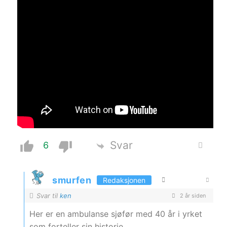
Svar
6
smurfen
Redaksjonen
Svar til
ken
2 år siden
Her er en ambulanse sjøfør med 40 år i yrket
som forteller sin historie.