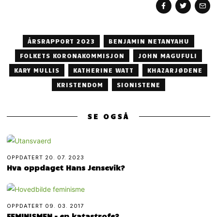
ÅRSRAPPORT 2023
BENJAMIN NETANYAHU
FOLKETS KORONAKOMMISJON
JOHN MAGUFULI
KARY MULLIS
KATHERINE WATT
KHAZARJØDENE
KRISTENDOM
SIONISTENE
SE OGSÅ
OPPDATERT
20. 07. 2023
Hva oppdaget Hans Jensevik?
OPPDATERT
09. 03. 2017
FEMINISMEN – en katastrofe?