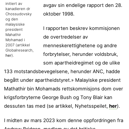
initiert av
avgav sin endelige rapport den 28.
kanadieren dr
oktober 1998.
Chossudovsky
og den
malaysiske
I rapporten beskrev kommisjonen
president
Mahathir
de overtredelser av
Mohamad i
menneskerettighetene og andre
2007 (artikkel
Globalresearch,
forbrytelser, herunder voldsbruk,
her
).
som apartheidregimet og de ulike
133 motstandsbevegelsene, herunder ANC, hadde
begått under apartheidstyret.» Malayiske president
Mathathir bin Mohamads rettskommisjons dom over
krigsforbryterne George Bush og Tony Blair kan
dessuten tas med (se artikkel, Nyhetsspeilet,
her
).
I midten av mars 2023 kom denne oppfordringen fra
Andrew Bridgen, medlem av det britiske