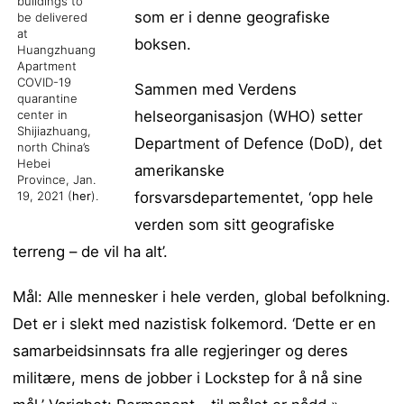
buildings to
som er i denne geografiske
be delivered
at
boksen.
Huangzhuang
Apartment
COVID-19
Sammen med Verdens
quarantine
helseorganisasjon (WHO) setter
center in
Shijiazhuang,
Department of Defence (DoD), det
north China’s
Hebei
amerikanske
Province, Jan.
forsvarsdepartementet, ‘opp hele
19, 2021 (
her
).
verden som sitt geografiske
terreng – de vil ha alt’.
Mål: Alle mennesker i hele verden, global befolkning.
Det er i slekt med nazistisk folkemord. ‘Dette er en
samarbeidsinnsats fra alle regjeringer og deres
militære, mens de jobber i Lockstep for å nå sine