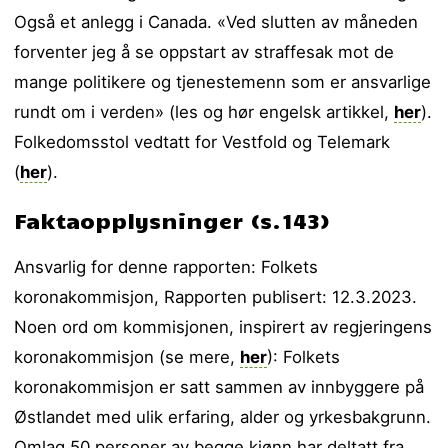
Også et anlegg i Canada. «Ved slutten av måneden
forventer jeg å se oppstart av straffesak mot de
mange politikere og tjenestemenn som er ansvarlige
rundt om i verden» (les og hør engelsk artikkel,
her
).
Folkedomsstol vedtatt for Vestfold og Telemark
(
her
).
Faktaopplysninger (s.143)
Ansvarlig for denne rapporten: Folkets
koronakommisjon, Rapporten publisert: 12.3.2023.
Noen ord om kommisjonen, inspirert av regjeringens
koronakommisjon (se mere,
her
): Folkets
koronakommisjon er satt sammen av innbyggere på
Østlandet med ulik erfaring, alder og yrkesbakgrunn.
Omlag 50 personer av begge kjønn har deltatt fra