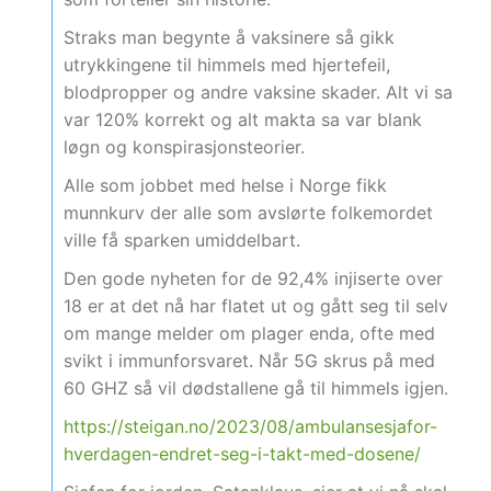
Straks man begynte å vaksinere så gikk
utrykkingene til himmels med hjertefeil,
blodpropper og andre vaksine skader. Alt vi sa
var 120% korrekt og alt makta sa var blank
løgn og konspirasjonsteorier.
Alle som jobbet med helse i Norge fikk
munnkurv der alle som avslørte folkemordet
ville få sparken umiddelbart.
Den gode nyheten for de 92,4% injiserte over
18 er at det nå har flatet ut og gått seg til selv
om mange melder om plager enda, ofte med
svikt i immunforsvaret. Når 5G skrus på med
60 GHZ så vil dødstallene gå til himmels igjen.
https://steigan.no/2023/08/ambulansesjafor-
hverdagen-endret-seg-i-takt-med-dosene/