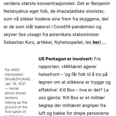
verdens største konsentrasjonsleir. Det er Benjamin
Netanyahus eget folk, de khazarjødiske sionister,
som nå stikker hodene sine frem fra skyggene, det
er de som står bakerst i Covid19-pandemien og
skyver (les utsagn fra østerrikets statsminister
Sebastian Kurz, artikkel, Nyhetsspeilet, les
her
)….
US Pentagon er involvert:
Fra
rapporten: «Militæret agerer
For 4000
helsefront – ‘og får folk til å tro på
mennesker:
SHIJIAZHUANG,
løgnen om at stikkene er trygge og
Jan. 19, 2021
— Aerial
effektive’. Kill Box – hva er det? La
photo shows
oss gjenta: ‘Kill Box er et militær
workers
tidying up the
begrep der militæret angriper fra
ground of the
first batch of
luft og bakke for drepe personene