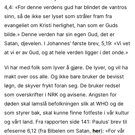
4,4: «For denne verdens gud har blindet de vantros
sinn, så de ikke ser lyset som stråler fram fra
evangeliet om Kristi herlighet, han som er Guds
bilde.» Denne verden har sin egen Gud, det er
Satan, djevelen. I Johannes’ første brev, 5,19: «Vi vet
at vi er av Gud, og at hele verden ligger i det onde.»
Vi har med folk som lyver å gjøre. De lyver, og vil ha
makt over oss alle. Og ikke bare bruker de bevisst
løgn, de skyver frykt foran seg. De bruker redsel
som overskrifter i NRK og avisene. Angsten for
døden skal lamslå befolkningen slik at WHO og de
som styrer bak, skal kunne finne fotfeste i vår kultur
og vårt land. Fra rapporten side 141: Paulus’ brev til
efeserne 6,12 (fra Bibelen om Satan,
her
): «For vår