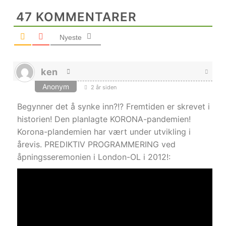
47
KOMMENTARER
Nyeste
ken
Anonym
2 år siden
Begynner det å synke inn?!? Fremtiden er skrevet i
historien! Den planlagte KORONA-pandemien!
Korona-plandemien har vært under utvikling i
årevis. PREDIKTIV PROGRAMMERING ved
åpningsseremonien i London-OL i 2012!: