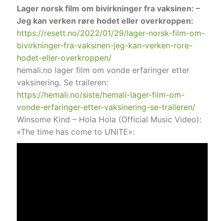
Lager norsk film om bivirkninger fra vaksinen: –
Jeg kan verken røre hodet eller overkroppen:
https://resett.no/2022/01/29/lager-norsk-film-om-
bivirkninger-fra-vaksinen-jeg-kan-verken-rore-
hodet-eller-overkroppen/
hemali.no lager film om vonde erfaringer etter
vaksinering. Se traileren:
https://hemali.no/siste/hemali-lager-film-om-
vonde-erfaringer-etter-vaksinering-se-traileren/
Winsome Kind – Hola Hola (Official Music Video):
«The time has come to UNITE»: