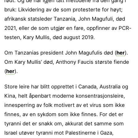
rødt. Og de har igjen tatt metodene fra den gang i
bruk: Likvidering av de som protesterte for høyt;
afrikansk statsleder Tanzania, John Magufuli, død
2021, eller de som utgjør en fare, oppfinner av PCR-
testen, Kary Mullis, død august 2019.
Om Tanzanias president John Magufulis død (
her
).
Om Kary Mullis’ død, Anthony Faucis største fiende
(
her
).
Store leire har blitt opprettet i Canada, Australia og
Kina, helt åpenbart moderne konsentrasjonsleire,
innesperring av folk motivert av et virus som ikke
finnes, av en sykdom som ikke finnes. For det er
tyranni det er snakk om, akkurat det samme som
Israel utøver tyranni mot Palestinerne i Gaza,