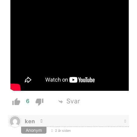
Svar
6
ken
Anonym
2 år siden