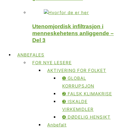
Utenomjordisk infiltrasjon i
menneskehetens anliggende –
Del 3
ANBEFALES
FOR NYE LESERE
AKTIVERING FOR FOLKET
➊ GLOBAL
KORRUPSJON
➋ FALSK KLIMAKRISE
➌ ISKALDE
VIRKEMIDLER
➍ DØDELIG HENSIKT
Anbefalt