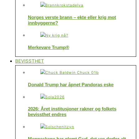
Norges verste brann – ekte eller krig mot
innbyggerne?
Merkevare Trump®
BEVISSTHET
Donald Trump har åpnet Pandoras eske
2026: Året institusjoner rakner og folkets
bevissthet endres
Menneskene har glemt Gud, det var derfor alt