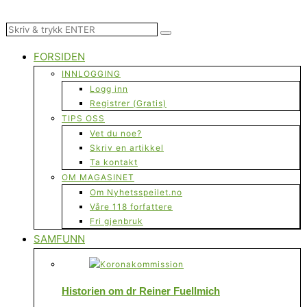
FORSIDEN
INNLOGGING
Logg inn
Registrer (Gratis)
TIPS OSS
Vet du noe?
Skriv en artikkel
Ta kontakt
OM MAGASINET
Om Nyhetsspeilet.no
Våre 118 forfattere
Fri gjenbruk
SAMFUNN
Historien om dr Reiner Fuellmich