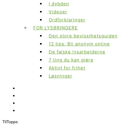
I dybden
Videoer
Ordforklaringer
FOR LYSBRINGERE
Den store bevissthetsguiden
12 tips: Bli anonym online
De falske lysarbeiderne
7 ting du kan gjøre
Aktivt for frihet
Løsninger
Til
Topps