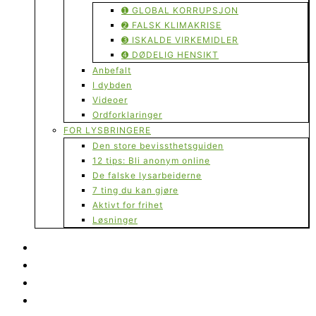
➊ GLOBAL KORRUPSJON
➋ FALSK KLIMAKRISE
➌ ISKALDE VIRKEMIDLER
➍ DØDELIG HENSIKT
Anbefalt
I dybden
Videoer
Ordforklaringer
FOR LYSBRINGERE
Den store bevissthetsguiden
12 tips: Bli anonym online
De falske lysarbeiderne
7 ting du kan gjøre
Aktivt for frihet
Løsninger