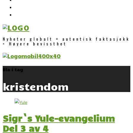
Nyheter globalt + autentisk faktasjekk
= Høyere bevissthet
Bla i tag
kristendom
Sigr`s Yule-evangelium
Del 3 av 4