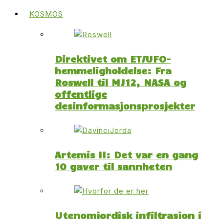
KOSMOS
Direktivet om ET/UFO-
hemmeligholdelse: Fra
Roswell til MJ12, NASA og
offentlige
desinformasjonsprosjekter
Artemis II: Det var en gang
10 gaver til sannheten
Utenomjordisk infiltrasjon i