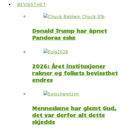
BEVISSTHET
Donald Trump har åpnet
Pandoras eske
2026: Året institusjoner
rakner og folkets bevissthet
endres
Menneskene har glemt Gud,
det var derfor alt dette
skjedde