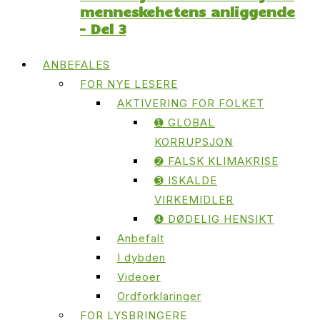
menneskehetens anliggende
– Del 3
ANBEFALES
FOR NYE LESERE
AKTIVERING FOR FOLKET
➊ GLOBAL
KORRUPSJON
➋ FALSK KLIMAKRISE
➌ ISKALDE
VIRKEMIDLER
➍ DØDELIG HENSIKT
Anbefalt
I dybden
Videoer
Ordforklaringer
FOR LYSBRINGERE