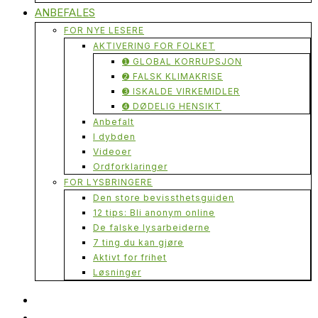
ANBEFALES
FOR NYE LESERE
AKTIVERING FOR FOLKET
➊ GLOBAL KORRUPSJON
➋ FALSK KLIMAKRISE
➌ ISKALDE VIRKEMIDLER
➍ DØDELIG HENSIKT
Anbefalt
I dybden
Videoer
Ordforklaringer
FOR LYSBRINGERE
Den store bevissthetsguiden
12 tips: Bli anonym online
De falske lysarbeiderne
7 ting du kan gjøre
Aktivt for frihet
Løsninger