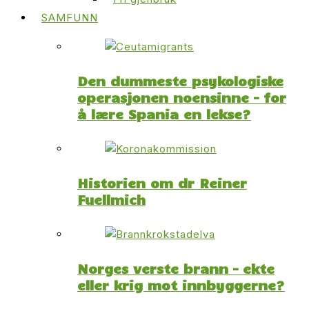
SAMFUNN
Den dummeste psykologiske
operasjonen noensinne – for
å lære Spania en lekse?
Historien om dr Reiner
Fuellmich
Norges verste brann – ekte
eller krig mot innbyggerne?