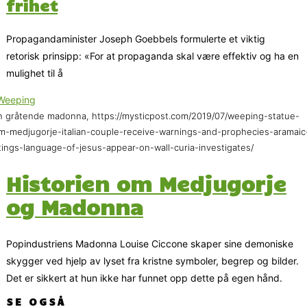
frihet
Propagandaminister Joseph Goebbels formulerte et viktig
retorisk prinsipp: «For at propaganda skal være effektiv og ha en
mulighet til å
 gråtende madonna, https://mysticpost.com/2019/07/weeping-statue-
m-medjugorje-italian-couple-receive-warnings-and-prophecies-aramaic
tings-language-of-jesus-appear-on-wall-curia-investigates/
Historien om Medjugorje
og Madonna
Popindustriens Madonna Louise Ciccone skaper sine demoniske
skygger ved hjelp av lyset fra kristne symboler, begrep og bilder.
Det er sikkert at hun ikke har funnet opp dette på egen hånd.
SE OGSÅ