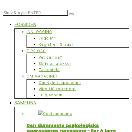
FORSIDEN
INNLOGGING
Logg inn
Registrer (Gratis)
TIPS OSS
Vet du noe?
Skriv en artikkel
Ta kontakt
OM MAGASINET
Om Nyhetsspeilet.no
Våre 118 forfattere
Fri gjenbruk
SAMFUNN
Den dummeste psykologiske
operasjonen noensinne – for å lære