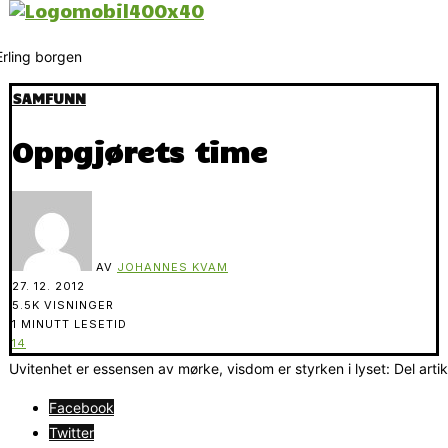
SAMFUNN
Oppgjørets time
AV
JOHANNES KVAM
27. 12. 2012
5.5K VISNINGER
1 MINUTT LESETID
14
Uvitenhet er essensen av mørke, visdom er styrken i lyset: Del arti
Facebook
Twitter