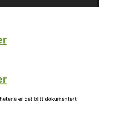
er
er
ghetene er det blitt dokumentert