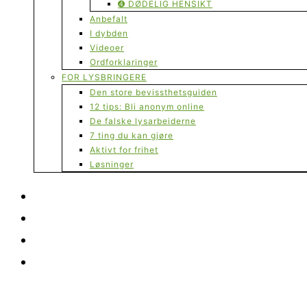
➍ DØDELIG HENSIKT
Anbefalt
I dybden
Videoer
Ordforklaringer
FOR LYSBRINGERE
Den store bevissthetsguiden
12 tips: Bli anonym online
De falske lysarbeiderne
7 ting du kan gjøre
Aktivt for frihet
Løsninger