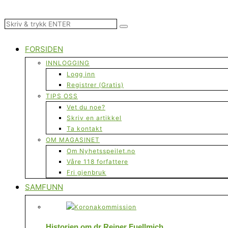
FORSIDEN
INNLOGGING
Logg inn
Registrer (Gratis)
TIPS OSS
Vet du noe?
Skriv en artikkel
Ta kontakt
OM MAGASINET
Om Nyhetsspeilet.no
Våre 118 forfattere
Fri gjenbruk
SAMFUNN
Historien om dr Reiner Fuellmich