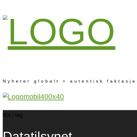
Nyheter globalt + autentisk faktasj
Bla i tag
Datatilsynet