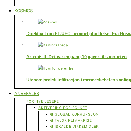
KOSMOS
Direktivet om ET/UFO-hemmeligholdelse: Fra Roswe
Artemis II: Det var en gang 10 gaver til sannheten
Utenomjordisk infiltrasjon i menneskehetens anlig
ANBEFALES
FOR NYE LESERE
AKTIVERING FOR FOLKET
➊ GLOBAL KORRUPSJON
➋ FALSK KLIMAKRISE
➌ ISKALDE VIRKEMIDLER