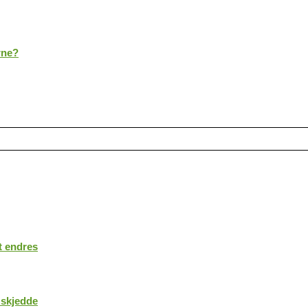
rne?
t endres
 skjedde