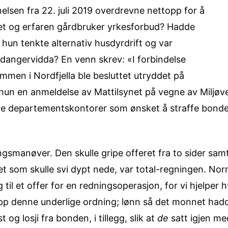
elsen fra 22. juli 2019 overdrevne nettopp for å
et og erfaren gårdbruker yrkesforbud? Hadde
 hun tenkte alternativ husdyrdrift og var
ardangervidda? En venn skrev: «I forbindelse
ammen i Nordfjella ble besluttet utryddet på
 hun en anmeldelse av Mattilsynet på vegne av Miljøv
kre departementskontorer som ønsket å straffe bonden
gsmanøver. Den skulle gripe offeret fra to sider samt
Det som skulle svi dypt nede, var total-regningen. Nor
til et offer for en redningsoperasjon, for vi hjelper 
p denne underlige ordning; lønn så det monnet hadd
 og losji fra bonden, i tillegg, slik at
de
satt igjen me