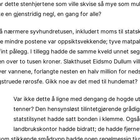
Var dette stenhjertene som ville skvise så mye som mul
en gjenstridig negl, en gang for alle?
å nærmere syvhundretusen, inkludert moms til statska
 de mindre postene var oppsiktsvekkende; tyve matp
, fint pålegg. I tillegg hadde de samme kveld unnet se
n over to tusen kroner. Slakthuset Eidsmo Dullum vil
er vannene, forlangte nesten en halv million for ned
gstruede rørosfe. Gikk noe av det med til hundemat?
Var ikke dette å ligne med dengang de hogde ut 
tenner? Den hensynsløst tilintetgjørende grådi
statstilsynet hadde satt bonden i klemme. Og
landbrukskontor hadde bidratt; de hadde fjerne
gg som stikkende smådrypp hadde noen regelmessig tj