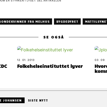
OM ER STYRKEN I LYSET: DEL ARTIKKELEN
BONDEKVINNER FRA MELHUS
BYGDEDYRET
MATTILSYNE
SE OGSÅ
12. 01. 2013
03. 09.
CDC
Folkehelseinstituttet lyver
Hvor
komm
E JOHANSEN
SISTE NYTT