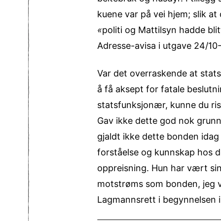
kuene var på vei hjem; slik a
«
politi og Mattilsyn hadde bli
Adresse-avisa i utgave 24/10
Var det overraskende at stats
å få aksept for fatale beslu
statsfunksjonær, kunne du ris
Gav ikke dette god nok grunn t
gjaldt ikke dette bonden ida
forståelse og kunnskap hos do
oppreisning. Hun har vært sin
motstrøms som bonden, jeg ve
Lagmannsrett i begynnelsen 