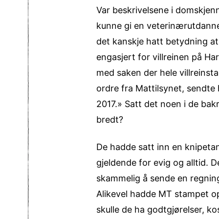
Var beskrivelsene i domskjenn
kunne gi en veterinærutdann
det kanskje hatt betydning at
engasjert for villreinen på H
med saken der hele villreinst
ordre fra Mattilsynet, sendte
2017.» Satt det noen i de ba
bredt?
De hadde satt inn en knipetan
gjeldende for evig og alltid. 
skammelig å sende en regning 
Alikevel hadde MT stampet op
skulle de ha godtgjørelser, kost