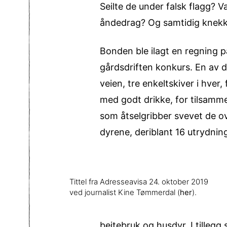
Seilte de under falsk flagg? 
åndedrag? Og samtidig knekke 
Bonden ble ilagt en regning p
gårdsdriften konkurs. En av
veien, tre enkeltskiver i hver
med godt drikke, for tilsamme
som åtselgribber svevet de ov
dyrene, deriblant 16 utrydnin
Tittel fra Adresseavisa 24. oktober 2019
ved journalist Kine Tømmerdal (
her
).
beitebruk og husdyr. I tille