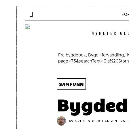
FO
NYHETER GL
Fra bygdebok, Bygd i forvandling,
page=75&searchText=Ola%20Stor
SAMFUNN
Bygdedy
AV
SVEN-INGE JOHANSEN
25. 