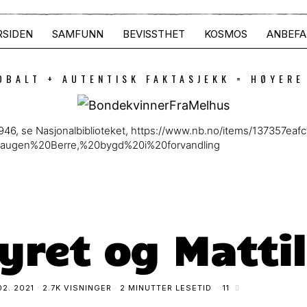
RSIDEN
SAMFUNN
BEVISSTHET
KOSMOS
ANBEFA
OBALT + AUTENTISK FAKTASJEKK = HØYERE
 1946, se Nasjonalbiblioteket, https://www.nb.no/items/137357
haugen%20Berre,%20bygd%20i%20forvandling
ret og Matti
02. 2021
2.7K VISNINGER
2 MINUTTER LESETID
11