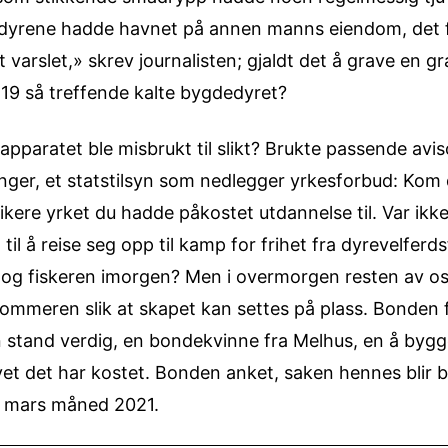
t dyrene hadde havnet på annen manns eiendom, det fi
tt varslet,» skrev journalisten; gjaldt det å grave en 
-19 så treffende kalte bygdedyret?
apparatet ble misbrukt til slikt? Brukte passende avis
tninger, et statstilsyn som nedlegger yrkesforbud: K
ikere yrket du hadde påkostet utdannelse til. Var ikk
il å reise seg opp til kamp for frihet fra dyrevelfer
g og fiskeren imorgen? Men i overmorgen resten av 
mmeren slik at skapet kan settes på plass. Bonden fr
 stand verdig, en bondekvinne fra Melhus, en å bygge 
t det har kostet. Bonden anket, saken hennes blir b
i mars måned 2021.