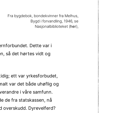
Fra bygdebok, bondekvinner fra Melhus,
Bygd i forvandling, 1946, se
Nasjonalbiblioteket (
her
),
ernforbundet. Dette var i
, så det hørtes vidt og
idig; ett var yrkesforbudet,
malt var det både uhøflig og
hverandre i våre samfunn.
e de fra statskassen, nå
d overskudd. Dyrevelferd?