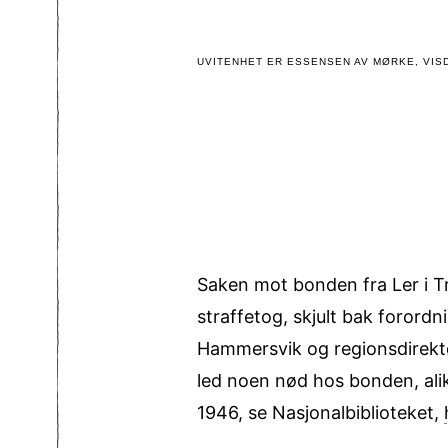
UVITENHET ER ESSENSEN AV MØRKE, VISD
Saken mot bonden fra Ler i Tr
straffetog, skjult bak forordn
Hammersvik og regionsdirektø
led noen nød hos bonden, ali
1946, se Nasjonalbiblioteket,