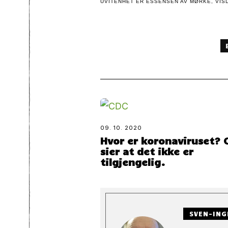
UVITENHET ER ESSENSEN AV MØRKE, VISD
09. 10. 2020
Hvor er koronaviruset? 
sier at det ikke er
tilgjengelig.
SVEN-ING