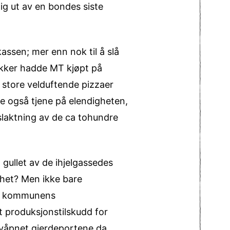
ig ut av en bondes siste
ssen; mer enn nok til å slå
akker hadde MT kjøpt på
g store velduftende pizzaer
le også tjene på elendigheten,
slaktning av de ca tohundre
gullet av de ihjelgassedes
ghet? Men ikke bare
så kommunens
t produksjonstilskudd for
uvåpnet gjerdeportene da