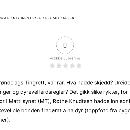
OM ER STYRKEN I LYSET: DEL ARTIKKELEN
0
Artikkelvurdering
øndelags Tingrett, var rar. Hva hadde skjedd? Dreide
inger og dyrevelferdsregler? Det gikk slike rykter, fo
r i Mattilsynet (MT), Røthe Knudtsen hadde innlednin
kevel ble bonden fradømt å ha dyr (toppfoto fra bygd
her
).