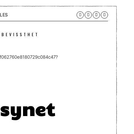
LES
 BEVISSTHET
eafcf062760e8180729c084c47?
lsynet