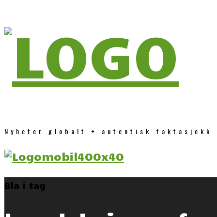
Nyheter globalt + autentisk faktasjekk
Bla i tag