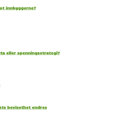
mot innbyggerne?
kta eller spenningsstrategi?
e
kets bevissthet endres