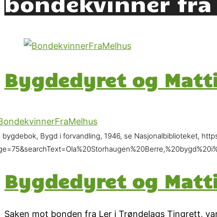
bondekvinner fra
Bygdedyret og Matt
a bygdebok, Bygd i forvandling, 1946, se Nasjonalbiblioteket,
ge=75&searchText=Ola%20Storhaugen%20Berre,%20bygd%20i%2
Bygdedyret og Matt
Saken mot bonden fra Ler i Trøndelags Tingrett, var 