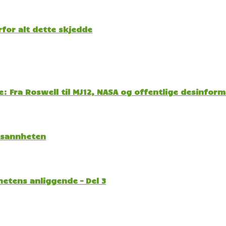
for alt dette skjedde
: Fra Roswell til MJ12, NASA og offentlige desinfor
l sannheten
etens anliggende – Del 3