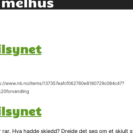
 melhus
ilsynet
 https://www.nb.no/items/137357eafcf062760e8180729c084c47?
0forvandling
ilsynet
rar. Hva hadde skjedd? Dreide det seg om et skjult st