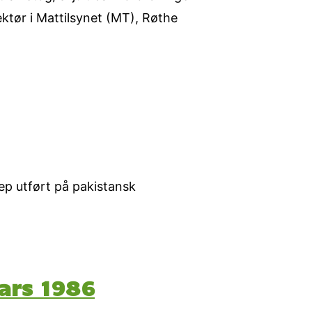
ektør i Mattilsynet (MT), Røthe
p utført på pakistansk
mars 1986