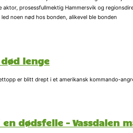
åde aktor, prosessfullmektig Hammersvik og regionsdir
e led noen nød hos bonden, alikevel ble bonden
 død lenge
topp er blitt drept i et amerikansk kommando-angre
 i en dødsfelle – Vassdalen 