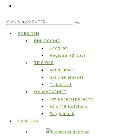
FORSIDEN
INNLOGGING
Logg inn
Registrer (Gratis)
TIPS OSS
Vet du noe?
Skriv en artikkel
Ta kontakt
OM MAGASINET
Om Nyhetsspeilet.no
Våre 118 forfattere
Fri gjenbruk
SAMFUNN