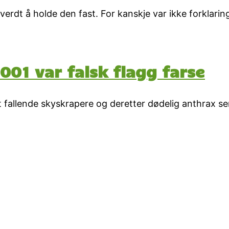
 verdt å holde den fast. For kanskje var ikke forklari
01 var falsk flagg farse
fallende skyskrapere og deretter dødelig anthrax send