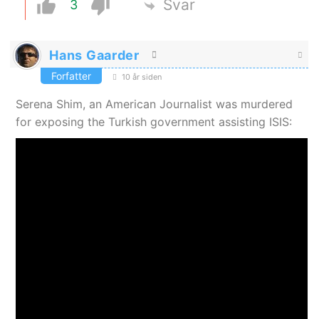
Svar
3
Hans Gaarder
Forfatter
10 år siden
Serena Shim, an American Journalist was murdered
for exposing the Turkish government assisting ISIS: