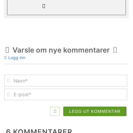
Varsle om nye kommentarer
Logg inn
Na
E-
po
6
KOMMENTARER