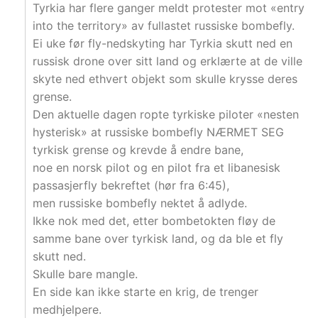
Tyrkia har flere ganger meldt protester mot «entry
into the territory» av fullastet russiske bombefly.
Ei uke før fly-nedskyting har Tyrkia skutt ned en
russisk drone over sitt land og erklærte at de ville
skyte ned ethvert objekt som skulle krysse deres
grense.
Den aktuelle dagen ropte tyrkiske piloter «nesten
hysterisk» at russiske bombefly NÆRMET SEG
tyrkisk grense og krevde å endre bane,
noe en norsk pilot og en pilot fra et libanesisk
passasjerfly bekreftet (hør fra 6:45),
men russiske bombefly nektet å adlyde.
Ikke nok med det, etter bombetokten fløy de
samme bane over tyrkisk land, og da ble et fly
skutt ned.
Skulle bare mangle.
En side kan ikke starte en krig, de trenger
medhjelpere.