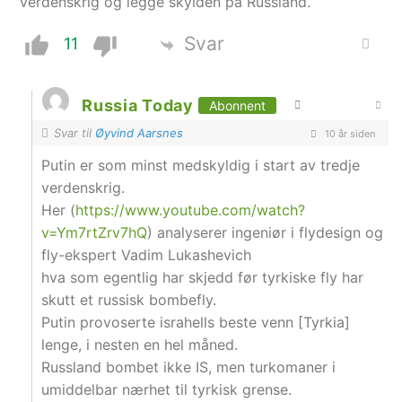
verdenskrig og legge skylden på Russland.
Svar
11
Russia Today
Abonnent
Svar til
Øyvind Aarsnes
10 år siden
Putin er som minst medskyldig i start av tredje
verdenskrig.
Her (
https://www.youtube.com/watch?
v=Ym7rtZrv7hQ
) analyserer ingeniør i flydesign og
fly-ekspert Vadim Lukashevich
hva som egentlig har skjedd før tyrkiske fly har
skutt et russisk bombefly.
Putin provoserte israhells beste venn [Tyrkia]
lenge, i nesten en hel måned.
Russland bombet ikke IS, men turkomaner i
umiddelbar nærhet til tyrkisk grense.