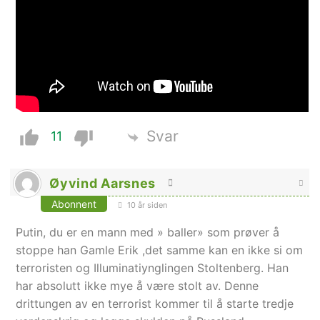
Svar
11
Øyvind Aarsnes
Abonnent
10 år siden
Putin, du er en mann med » baller» som prøver å
stoppe han Gamle Erik ,det samme kan en ikke si om
terroristen og Illuminatiynglingen Stoltenberg. Han
har absolutt ikke mye å være stolt av. Denne
drittungen av en terrorist kommer til å starte tredje