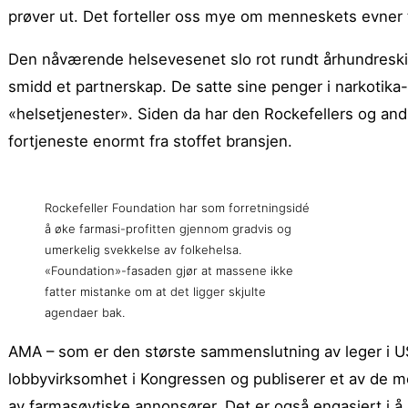
prøver ut. Det forteller oss mye om menneskets evner ti
Den nåværende helsevesenet slo rot rundt århundreski
smidd et partnerskap. De satte sine penger i narkotika
«helsetjenester». Siden da har den Rockefellers og andr
fortjeneste enormt fra stoffet bransjen.
Rockefeller Foundation har som forretningsidé
å øke farmasi-profitten gjennom gradvis og
umerkelig svekkelse av folkehelsa.
«Foundation»-fasaden gjør at massene ikke
fatter mistanke om at det ligger skjulte
agendaer bak.
AMA – som er den største sammenslutning av leger i U
lobbyvirksomhet i Kongressen og publiserer et av de mes
av farmasøytiske annonsører. Det er også engasjert i å