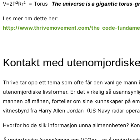
V=2P²Rr² = Torus
The universe is a gigantic torus-g
Les mer om dette her:
http://www.thrivemovement.com/the_code-fundame
Kontakt med utenomjordisk
Thrive tar opp ett tema som ofte får den vanlige mann i
utenomjordiske livsformer. Er det virkelig så usannsynli
mannen på månen, forteller om sine kunnskaper på emnet
vitnesbyrd fra Harry Allen Jordan (US Navy radar operat
Hvorfor holde slik informasjon unna allmennheten? Kon
Å undertrykke kunnskapen om UFOer – er å undertrykke