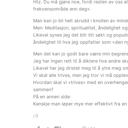
Htz. Du må gjøre noe, fordi resten av oss a
frekvensområde enn deg».
Man kan jo bli helt skrudd i knollen av mind
Men: Meditasjon, spiritualitet, åndelighet o
Likevel synes jeg det blir litt søkt og popu
åndelighet til hva jeg oppfatter som «den 
Men det kan jo godt bare være min begrens
Jeg har ingen rett til å diktere hva andre ska
Likevel har jeg dristet meg til å ytre meg 
Vi skal alle trives, men jeg tror vi må oppl
Hvordan skal vi «trives» med en overhengen
sammen?
På en annen side:
Kanskje man løper mye mer effektivt fra en
;-)