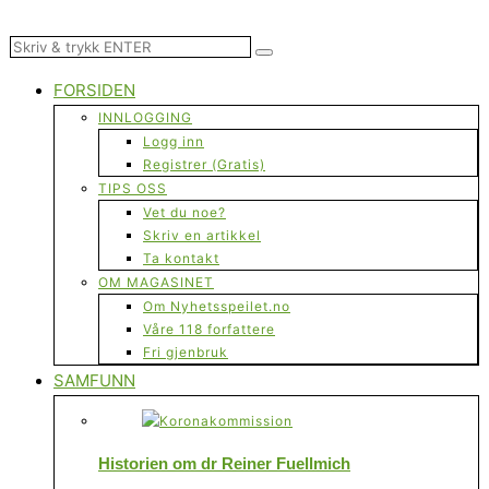
FORSIDEN
INNLOGGING
Logg inn
Registrer (Gratis)
TIPS OSS
Vet du noe?
Skriv en artikkel
Ta kontakt
OM MAGASINET
Om Nyhetsspeilet.no
Våre 118 forfattere
Fri gjenbruk
SAMFUNN
Historien om dr Reiner Fuellmich