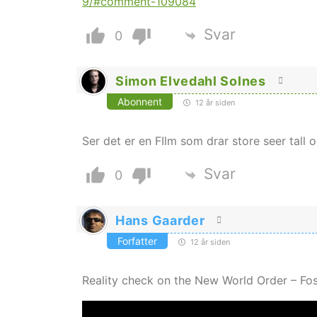
9/#comment-109084
Svar
0
Simon Elvedahl Solnes
Abonnent
12 år siden
Ser det er en FIlm som drar store seer tall 
Svar
0
Hans Gaarder
Forfatter
12 år siden
Reality check on the New World Order – Fos