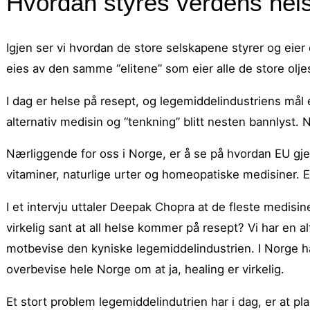
Hvordan styres verdens hels
Igjen ser vi hvordan de store selskapene styrer og eier
eies av den samme “elitene” som eier alle de store olj
I dag er helse på resept, og legemiddelindustriens mål 
alternativ medisin og “tenkning” blitt nesten bannlyst. N
Nærliggende for oss i Norge, er å se på hvordan EU gje
vitaminer, naturlige urter og homeopatiske medisiner. Er
I et intervju uttaler Deepak Chopra at de fleste medisin
virkelig sant at all helse kommer på resept? Vi har en al
motbevise den kyniske legemiddelindustrien. I Norge h
overbevise hele Norge om at ja, healing er virkelig.
Et stort problem legemiddelindutrien har i dag, er at 