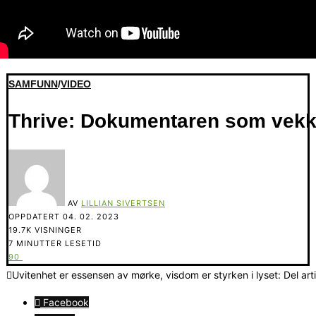
SAMFUNN
/
VIDEO
Thrive: Dokumentaren som vekk
AV
LILLIAN SIVERTSEN
OPPDATERT
04. 02. 2023
19.7K VISNINGER
7 MINUTTER LESETID
90
Uvitenhet er essensen av mørke, visdom er styrken i lyset: Del art
Facebook