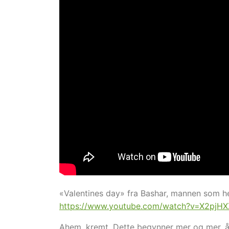
«Valentines day» fra Bashar, mannen som he
https://www.youtube.com/watch?v=X2pjH
Ahem, kremt. Dette begynner mer og mer, å 