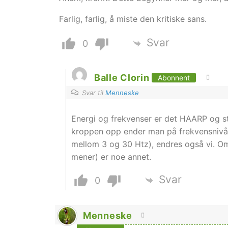
Farlig, farlig, å miste den kritiske sans.
Svar
0
Balle Clorin
Abonnent
Svar til
Menneske
Energi og frekvenser er det HAARP og st
kroppen opp ender man på frekvensnivå.
mellom 3 og 30 Htz), endres også vi. Om
mener) er noe annet.
Svar
0
Menneske