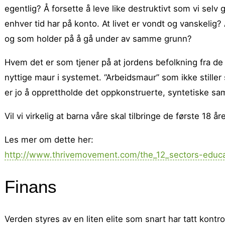
egentlig? Å forsette å leve like destruktivt som vi sel
enhver tid har på konto. At livet er vondt og vanskelig? At
og som holder på å gå under av samme grunn?
Hvem det er som tjener på at jordens befolkning fra de
nyttige maur i systemet. “Arbeidsmaur” som ikke stille
er jo å opprettholde det oppkonstruerte, syntetiske sam
Vil vi virkelig at barna våre skal tilbringe de første 18 
Les mer om dette her:
http://www.thrivemovement.com/the_12_sectors-educa
Finans
Verden styres av en liten elite som snart har tatt kont