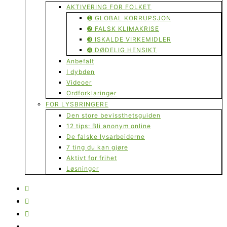
AKTIVERING FOR FOLKET
➊ GLOBAL KORRUPSJON
➋ FALSK KLIMAKRISE
➌ ISKALDE VIRKEMIDLER
➍ DØDELIG HENSIKT
Anbefalt
I dybden
Videoer
Ordforklaringer
FOR LYSBRINGERE
Den store bevissthetsguiden
12 tips: Bli anonym online
De falske lysarbeiderne
7 ting du kan gjøre
Aktivt for frihet
Løsninger