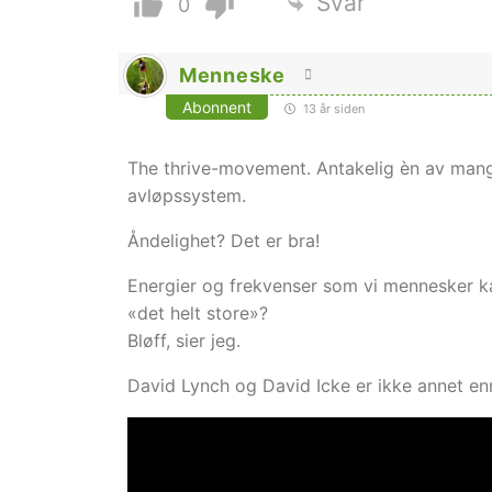
Svar
0
Menneske
Abonnent
13 år siden
The thrive-movement. Antakelig èn av mange
avløpssystem.
Åndelighet? Det er bra!
Energier og frekvenser som vi mennesker ka
«det helt store»?
Bløff, sier jeg.
David Lynch og David Icke er ikke annet enn 