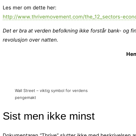
Les mer om dette her:
http://www.thrivemovement.com/the_12_sectors-econ
Det er bra at verden befolkning ikke forstår bank- og fin
revolusjon over natten.
Hen
Wall Street – viktig symbol for verdens
pengemakt
Sist men ikke minst
Dokumentaren “Thrive” slutter ikke med beskrivelsen av