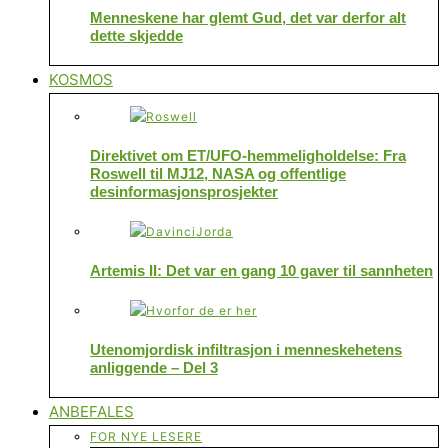
Menneskene har glemt Gud, det var derfor alt
dette skjedde
KOSMOS
Direktivet om ET/UFO-hemmeligholdelse: Fra
Roswell til MJ12, NASA og offentlige
desinformasjonsprosjekter
Artemis II: Det var en gang 10 gaver til sannheten
Utenomjordisk infiltrasjon i menneskehetens
anliggende – Del 3
ANBEFALES
FOR NYE LESERE