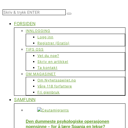
FORSIDEN
INNLOGGING
Logg inn
Registrer (Gratis)
TIPS OSS
Vet du noe?
Skriv en artikkel
Ta kontakt
OM MAGASINET
Om Nyhetsspeilet.no
Våre 118 forfattere
Fri gjenbruk
SAMFUNN
Den dummeste psykologiske operasjonen
noensinne – for å lære Spania en lekse?