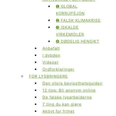
➊ GLOBAL
KORRUPSJON
➋ FALSK KLIMAKRISE
➌ ISKALDE
VIRKEMIDLER
➍ DØDELIG HENSIKT
Anbefalt
I dybden
Videoer
Ordforklaringer
FOR LYSBRINGERE
Den store bevissthetsguiden
12 tips: Bli anonym online
De falske lysarbeiderne
7 ting du kan gjøre
Aktivt for frihet