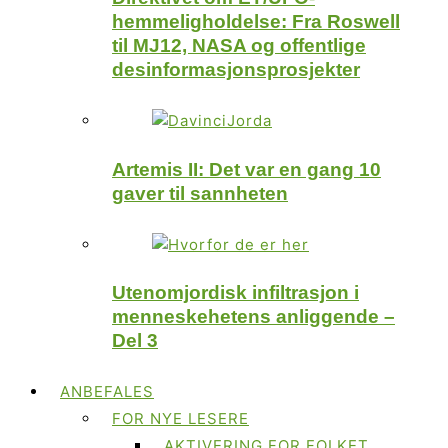
hemmeligholdelse: Fra Roswell
til MJ12, NASA og offentlige
desinformasjonsprosjekter
Artemis II: Det var en gang 10
gaver til sannheten
Utenomjordisk infiltrasjon i
menneskehetens anliggende –
Del 3
ANBEFALES
FOR NYE LESERE
AKTIVERING FOR FOLKET