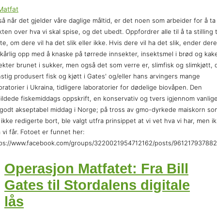
å når det gjelder våre daglige måltid, er det noen som arbeider for å ta
ten over hva vi skal spise, og det ubedt. Oppfordrer alle til å ta stilling t
te, om dere vil ha det slik eller ikke. Hvis dere vil ha det slik, ender dere
lkårlig opp med å knaske på tørrede innsekter, insektsmel i brød og kake
ekter brunet i sukker, men også det som verre er, slimfisk og slimkjøtt, 
stig produsert fisk og kjøtt i Gates' og/eller hans arvingers mange
oratorier i Ukraina, tidligere laboratorier for dødelige biovåpen. Den
ildede fiskemiddags oppskrift, en konservativ og tvers igjennom vanlig
godt akseptabel middag i Norge; på tross av gmo-dyrkede maiskorn so
 ikke redigerte bort, ble valgt utfra prinsippet at vi vet hva vi har, men i
 vi får. Fotoet er funnet her:
tps://www.facebook.com/groups/3220021954712162/posts/96121793788
Operasjon Matfatet: Fra Bill
Gates til Stordalens digitale
lås