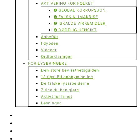
AKTIVERING FOR FOLKET
➊ GLOBAL KORRUPSJON
➋ FALSK KLIMAKRISE
➌ ISKALDE VIRKEMIDLER
➍ DØDELIG HENSIKT
Anbefalt
I dybden
Videoer
Ordforklaringer
FOR LYSBRINGERE
Den store bevissthetsguiden
12 tips: Bli anonym online
De falske lysarbeiderne
7 ting du kan gjøre
Aktivt for frihet
Løsninger