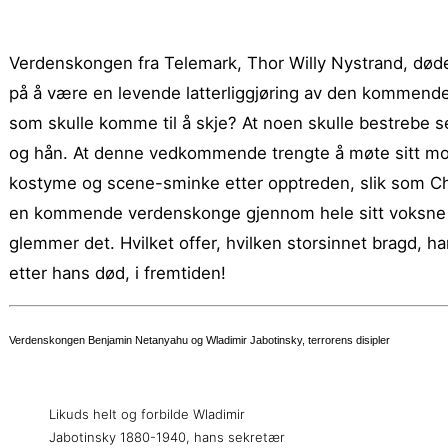
Verdenskongen fra Telemark, Thor Willy Nystrand, døde 
på å være en levende latterliggjøring av den kommende
som skulle komme til å skje? At noen skulle bestrebe seg
og hån. At denne vedkommende trengte å møte sitt motb
kostyme og scene-sminke etter opptreden, slik som Char
en kommende verdenskonge gjennom hele sitt voksne li
glemmer det. Hvilket offer, hvilken storsinnet bragd, han
etter hans død, i fremtiden!
Verdenskongen Benjamin Netanyahu og Wladimir Jabotinsky, terrorens disipler
Likuds helt og forbilde Wladimir
Jabotinsky 1880-1940, hans sekretær