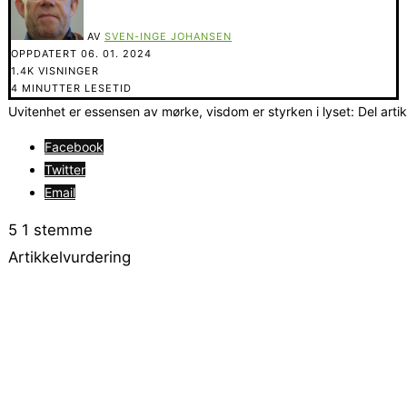
AV
SVEN-INGE JOHANSEN
OPPDATERT
06. 01. 2024
1.4K VISNINGER
4 MINUTTER LESETID
Uvitenhet er essensen av mørke, visdom er styrken i lyset: Del arti
Facebook
Twitter
Email
5
1
stemme
Artikkelvurdering