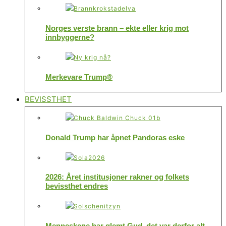
Norges verste brann – ekte eller krig mot
innbyggerne?
Merkevare Trump®
BEVISSTHET
Donald Trump har åpnet Pandoras eske
2026: Året institusjoner rakner og folkets
bevissthet endres
Menneskene har glemt Gud, det var derfor alt