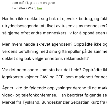
som pdf-fil, gitt som en gave
fra Falter i Wien,
her
.
Har hun ikke dekket seg bak et djevelsk bedrag, og fakt
utryddelsesagenda tatt livet av tusenvis av mennesker
så gjerne ofret andre menneskers liv for å oppnå egen
Men hvem hadde skrevet agendaen? Opptrådte ikke også
verdens befolkning med sine giftampuller på de samm
dekket seg bak velgjørenhetens reklameskilt?
Var det noen andre som sto bak det hele? Opptrådte ik
løgnkonstruksjoner GAVI og CEPI som marionett for noen
Åpner ikke de følgende opplysninger dørene til de mørk
video- og telefonkonferanse. Han beordret følgende sen
Merkel fra Tyskland, Bundeskanzler Sebastian Kurz fra Ø