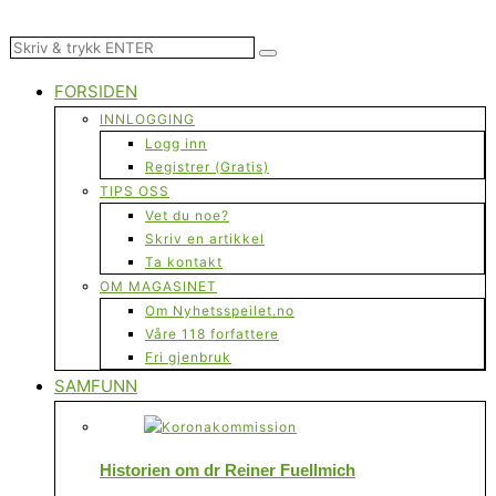
FORSIDEN
INNLOGGING
Logg inn
Registrer (Gratis)
TIPS OSS
Vet du noe?
Skriv en artikkel
Ta kontakt
OM MAGASINET
Om Nyhetsspeilet.no
Våre 118 forfattere
Fri gjenbruk
SAMFUNN
Historien om dr Reiner Fuellmich