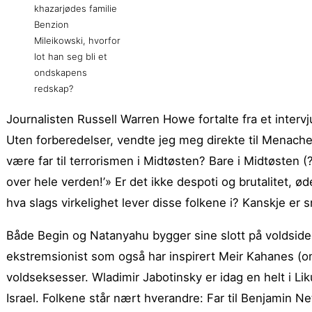
khazarjødes familie
Benzion
Mileikowski, hvorfor
lot han seg bli et
ondskapens
redskap?
Journalisten Russell Warren Howe fortalte fra et intervj
Uten forberedelser, vendte jeg meg direkte til Menachem
være far til terrorismen i Midtøsten? Bare i Midtøsten (
over hele verden!’» Er det ikke despoti og brutalitet, 
hva slags virkelighet lever disse folkene i? Kanskje er sn
Både Begin og Natanyahu bygger sine slott på voldsideo
ekstremsionist som også har inspirert Meir Kahanes (
voldseksesser. Wladimir Jabotinsky er idag en helt i Lik
Israel. Folkene står nært hverandre: Far til Benjamin 