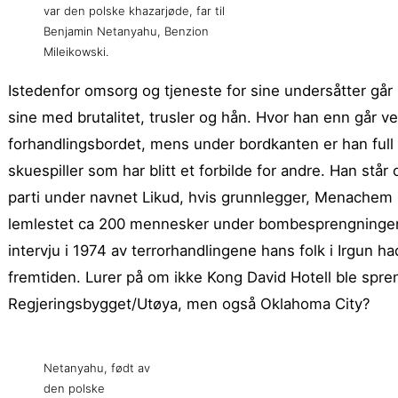
var den polske khazarjøde, far til
Benjamin Netanyahu, Benzion
Mileikowski.
Istedenfor omsorg og tjeneste for sine undersåtter gå
sine med brutalitet, trusler og hån. Hvor han enn går v
forhandlingsbordet, mens under bordkanten er han full av
skuespiller som har blitt et forbilde for andre. Han står
parti under navnet Likud, hvis grunnlegger, Menachem Be
lemlestet ca 200 mennesker under bombesprengningen av
intervju i 1974 av terrorhandlingene hans folk i Irgun ha
fremtiden. Lurer på om ikke Kong David Hotell ble s
Regjeringsbygget/Utøya, men også Oklahoma City?
Netanyahu, født av
den polske