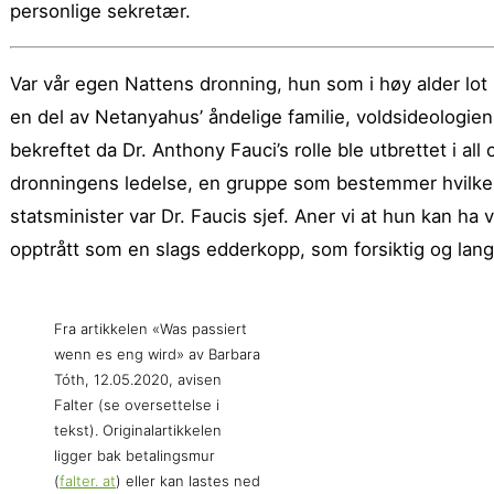
personlige sekretær.
Var vår egen Nattens dronning, hun som i høy alder lot s
en del av Netanyahus’ åndelige familie, voldsideologien
bekreftet da Dr. Anthony Fauci’s rolle ble utbrettet i a
dronningens ledelse, en gruppe som bestemmer hvilken 
statsminister var Dr. Faucis sjef. Aner vi at hun kan ha
opptrått som en slags edderkopp, som forsiktig og lang
Fra artikkelen «Was passiert
wenn es eng wird» av Barbara
Tóth, 12.05.2020, avisen
Falter (se oversettelse i
tekst). Originalartikkelen
ligger bak betalingsmur
(
falter. at
) eller kan lastes ned