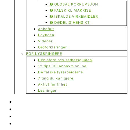
➊ GLOBAL KORRUPSJON
➋ FALSK KLIMAKRISE
➌ ISKALDE VIRKEMIDLER
➍ DØDELIG HENSIKT
Anbefalt
I dybden
Videoer
Ordforklaringer
FOR LYSBRINGERE
Den store bevissthetsguiden
12 tips: Bli anonym online
De falske lysarbeiderne
7 ting du kan gjøre
Aktivt for frihet
Løsninger