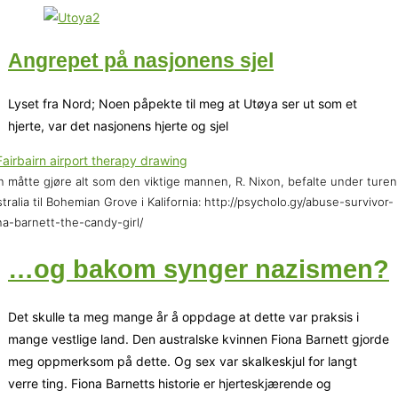
Angrepet på nasjonens sjel
Lyset fra Nord; Noen påpekte til meg at Utøya ser ut som et
hjerte, var det nasjonens hjerte og sjel
 måtte gjøre alt som den viktige mannen, R. Nixon, befalte under turen
tralia til Bohemian Grove i Kalifornia: http://psycholo.gy/abuse-survivor-
na-barnett-the-candy-girl/
…og bakom synger nazismen?
Det skulle ta meg mange år å oppdage at dette var praksis i
mange vestlige land. Den australske kvinnen Fiona Barnett gjorde
meg oppmerksom på dette. Og sex var skalkeskjul for langt
verre ting. Fiona Barnetts historie er hjerteskjærende og