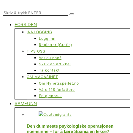
FORSIDEN
INNLOGGING
Logg inn
Registrer (Gratis)
TIPS OSS
Vet du noe?
Skriv en artikkel
Ta kontakt
OM MAGASINET
Om Nyhetsspeilet.no
Våre 118 forfattere
Fri gjenbruk
SAMFUNN
Den dummeste psykologiske operasjonen
noensinne – for å lære Spania en lekse?