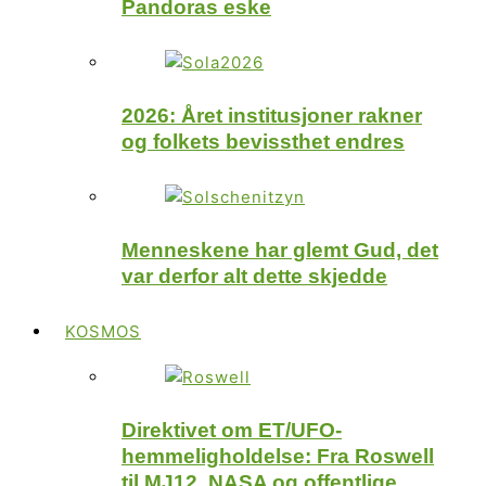
Pandoras eske
2026: Året institusjoner rakner
og folkets bevissthet endres
Menneskene har glemt Gud, det
var derfor alt dette skjedde
KOSMOS
Direktivet om ET/UFO-
hemmeligholdelse: Fra Roswell
til MJ12, NASA og offentlige