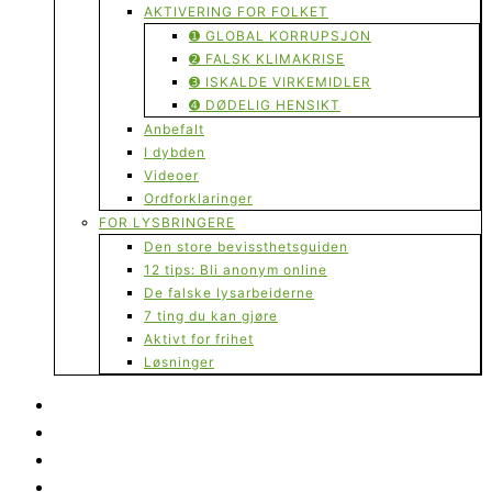
AKTIVERING FOR FOLKET
➊ GLOBAL KORRUPSJON
➋ FALSK KLIMAKRISE
➌ ISKALDE VIRKEMIDLER
➍ DØDELIG HENSIKT
Anbefalt
I dybden
Videoer
Ordforklaringer
FOR LYSBRINGERE
Den store bevissthetsguiden
12 tips: Bli anonym online
De falske lysarbeiderne
7 ting du kan gjøre
Aktivt for frihet
Løsninger