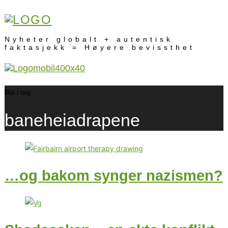
Nyheter globalt + autentisk
faktasjekk = Høyere bevissthet
Bla i tag
baneheiadrapene
…og bakom synger nazismen?