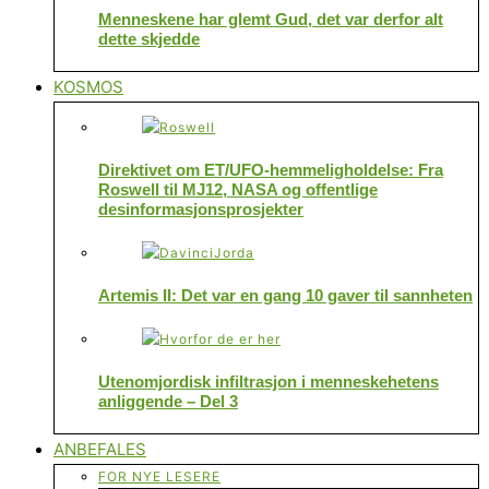
Menneskene har glemt Gud, det var derfor alt
dette skjedde
KOSMOS
Direktivet om ET/UFO-hemmeligholdelse: Fra
Roswell til MJ12, NASA og offentlige
desinformasjonsprosjekter
Artemis II: Det var en gang 10 gaver til sannheten
Utenomjordisk infiltrasjon i menneskehetens
anliggende – Del 3
ANBEFALES
FOR NYE LESERE