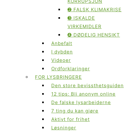
KORRUPSJON
➋ FALSK KLIMAKRISE
➌ ISKALDE
VIRKEMIDLER
➍ DØDELIG HENSIKT
Anbefalt
I dybden
Videoer
Ordforklaringer
FOR LYSBRINGERE
Den store bevissthetsguiden
12 tips: Bli anonym online
De falske lysarbeiderne
7 ting du kan gjøre
Aktivt for frihet
Løsninger