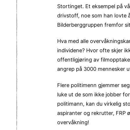
Stortinget. Et eksempel på vå
drivstoff, noe som han lovte 
Bilderberggruppen fremfor sit
Hva med alle overvåkningskam
individene? Hvor ofte skjer ik
offentligjøring av filmopptakene
angrep på 3000 mennesker ut
Flere politimenn gjemmer seg b
luke ut de som ikke jobber f
politimann, kan du virkelig sto
aspiranter og rekrutter, FRP øn
overvåkning!