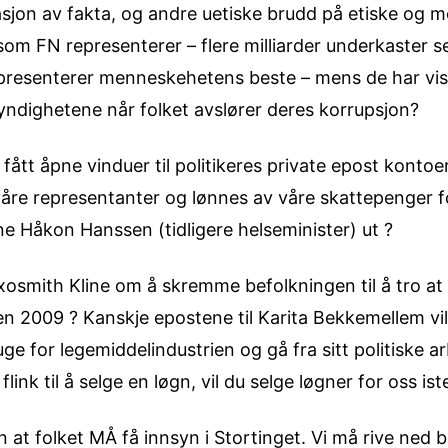
jon av fakta, og andre uetiske brudd på etiske og mor
m FN representerer – flere milliarder underkaster seg 
epresenterer menneskehetens beste – mens de har vist
yndighetene når folket avslører deres korrupsjon?
fått åpne vinduer til politikeres private epost konto
våre representanter og lønnes av våre skattepenger fo
ne Håkon Hanssen (tidligere helseminister) ut ?
xosmith Kline om å skremme befolkningen til å tro at
ten 2009 ? Kanskje epostene til Karita Bekkemellem vi
e for legemiddelindustrien og gå fra sitt politiske arb
flink til å selge en løgn, vil du selge løgner for oss ist
 at folket MÅ få innsyn i Stortinget. Vi må rive ned