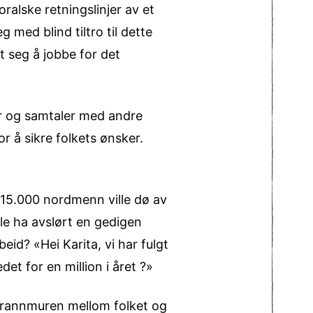
alske retningslinjer av et
med blind tiltro til dette
 seg å jobbe for det
er og samtaler med andre
r å sikre folkets ønsker.
 15.000 nordmenn ville dø av
lle ha avslørt en gedigen
eid? «Hei Karita, vi har fulgt
edet for en million i året ?»
 brannmuren mellom folket og