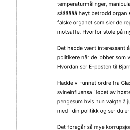
temperaturmålinger, manipulas
såååååå høyt betrodd organ so
falske organet som sier de r
motsatte. Hvorfor stole på m
Det hadde vært interessant å 
politikere når de jobber som 
Hvordan ser E-posten til Bjar
Hadde vi funnet ordre fra Gla
svineinfluensa i løpet av høs
pengesum hvis hun valgte å jug
med i din politikk og ser du er 
Det foregår så mye korrupsjon