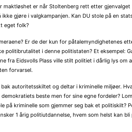
r maktløshet er når Stoltenberg rett etter gjenvalget 
å ikke gjøre i valgkampanjen. Kan DU stole på en stats
t eget folk?
eraene? Er de der kun for påtalemyndighetenes ette
ke politibrutalitet i denne politistaten? Et eksempel: 
 fra Eidsvolls Plass ville stilt politiet i dårlig lys om 
en forvarsel.
ak autoritetsskiltet og deltar i kriminelle miljøer. H
or demokratiets beste men for sine egne fordeler? L
le på kriminelle som gjemmer seg bak et politiskilt? Po
sker 1 årig politiutdannelse, hvem som helst kan bli pol