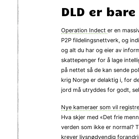
DLD er bare
Operation Indect
er en massi
P2P fildelingsnettverk, og in
og alt du har og eier av inform
skattepenger for å lage inte
på nettet så de kan sende pol
krig Norge er delaktig i, for d
jord må utryddes for godt, sel
Nye kameraer som vil registrere
Hva skjer med «Det frie menne
verden som ikke er normal? T
krever livsnødvendig forandring