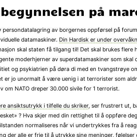
 begynnelsen på mare
v persondatalagring av borgernes oppførsel på forume
dividuelle datamaskiner.
Din Hardisk er under overvåk
asjon skal staten få tilgang til! Det skal brukes flere
lligente moderhjerner av superdatamaskiner som skal
itiet og psykiatrien på døra di med en tvangstrøye o
et er jo unormalt å være uenig i at terrorister som aldr
v om NATO dreper 30.000 sivile for 1 terrorist.
 ansiktsutrykk i tilfelle du skriker
, ser frustrert ut, b
sket» ? Hva skjer med din rettighet til å oppføre deg 
ilstanden normaliseres når vi undertrykkes fra å rea
 der alle er frie til å utrykke sine meninger, følelser