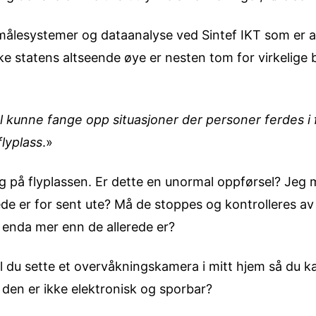
 målesystemer og dataanalyse ved Sintef IKT som er a
ke statens altseende øye er nesten tom for virkelige 
 kunne fange opp situasjoner der personer ferdes i 
lyplass
.»
eg på flyplassen. Er dette en unormal oppførsel? Jeg 
ede er for sent ute? Må de stoppes og kontrolleres av 
 enda mer enn de allerede er?
l du sette et overvåkningskamera i mitt hjem så du kan
 den er ikke elektronisk og sporbar?