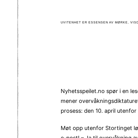
UVITENHET ER ESSENSEN AV MØRKE, VISD
Nyhetsspeilet.no spør i en l
mener overvåkningsdiktaturet
prosess: den 10. april utenfo
Møt opp utenfor Stortinget lørd
e-post! – Ja til overvåkning a