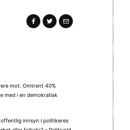
strere mot. Omtrent 40%
re med i en demokratisk
offentlig innsyn i politikeres
het eller folkets? – Politivold