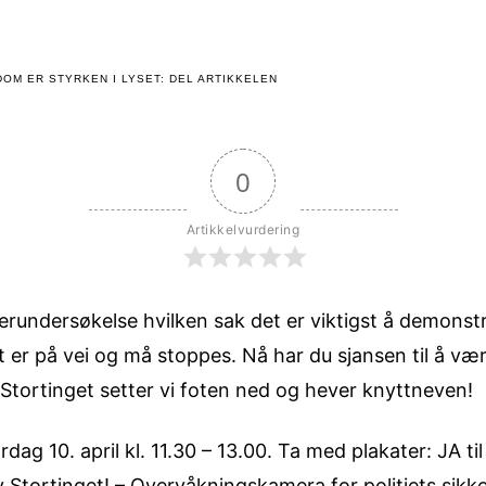
OM ER STYRKEN I LYSET: DEL ARTIKKELEN
0
Artikkelvurdering
eserundersøkelse hvilken sak det er viktigst å demon
 er på vei og må stoppes. Nå har du sjansen til å væ
r Stortinget setter vi foten ned og hever knyttneven!
ag 10. april kl. 11.30 – 13.00. Ta med plakater: JA til 
v Stortinget! – Overvåkningskamera for politiets sikker