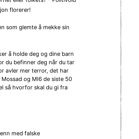
jon florerer!
nnen som glemte å mekke sin
sker å holde deg og dine barn
or du befinner deg når du tar
or avler mer terror, det har
, Mossad og MI6 de siste 50
el så hvorfor skal du gi fra
menn med falske