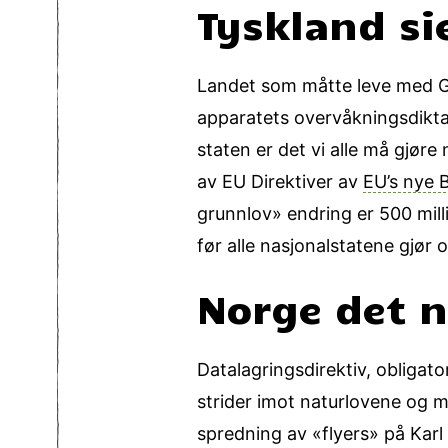
Tyskland si
Landet som måtte leve med Ges
apparatets overvåkningsdikta
staten er det vi alle må gjøre
av EU Direktiver av
EU’s nye 
grunnlov» endring er 500 mill
før alle nasjonalstatene gjør 
Norge det 
Datalagringsdirektiv, obligat
strider imot naturlovene og m
spredning av «flyers» på Karl