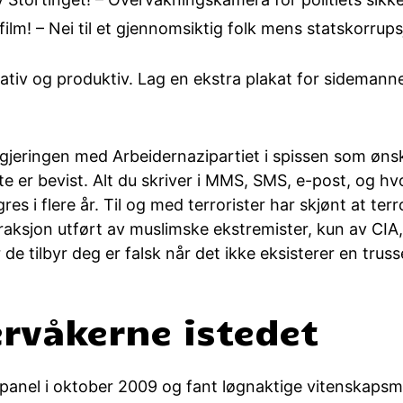
ilm! – Nei til et gjennomsiktig folk mens statskorrups
reativ og produktiv. Lag en ekstra plakat for sidema
 regjeringen med Arbeidernazipartiet i spissen som øn
te er bevist. Alt du skriver i MMS, SMS, e-post, og hv
res i flere år. Til og med terrorister har skjønt at terr
raksjon utført av muslimske ekstremister, kun av CIA
de tilbyr deg er falsk når det ikke eksisterer en truss
rvåkerne istedet
panel i oktober 2009 og fant løgnaktige vitenskaps