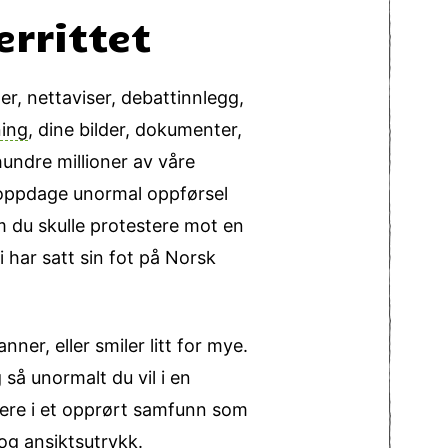
rrittet
r, nettaviser, debattinnlegg,
ning
, dine bilder, dokumenter,
 hundre millioner av våre
 oppdage unormal oppførsel
m du skulle protestere mot en
i har satt sin fot på Norsk
anner, eller smiler litt for mye.
så unormalt du vil i en
gere i et opprørt samfunn som
 og ansiktsutrykk.