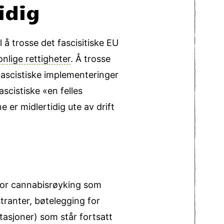
idig
å trosse det fascisitiske EU
onlige rettigheter
. Å trosse
 fascistiske implementeringer
scistiske «en felles
er midlertidig ute av drift
g for cannabisrøyking som
tranter, bøtelegging for
tasjoner) som står fortsatt