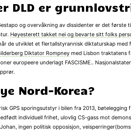
er DLD er grunnlovstr
tapo og overvåkning av dissidenter er det første til 
tur.
Høyesterett takket nei og bevarte sitt folks pers
 når de utviklet et flertallstyrannisk diktaturskap med
Bilderberg Diktator Rompney
med Lisbon traktatens fa
ioner europeere underlagt FASCISME.. Nasjonalstatene 
opprør.
nye Nord-Korea?
orisk GPS sporingsutstyr i bilen fra 2013, bøteleggin
edfødt individuell frihet, ulovlig CS-gass mot demons
 Johan, ingen politisk opposisjon, veisperringer(boms