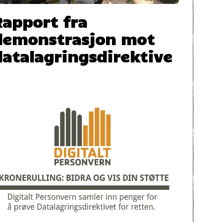
Rapport fra
demonstrasjon mot
datalagringsdirektive
t