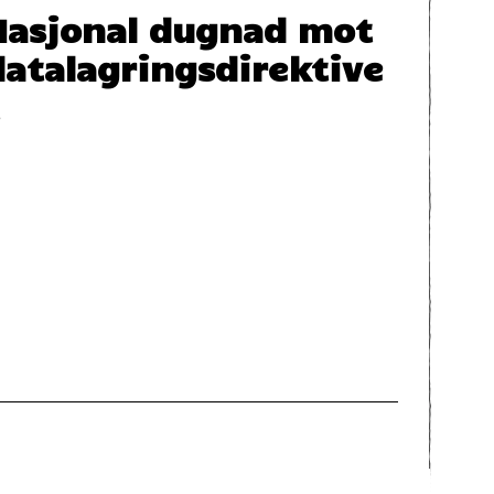
Nasjonal dugnad mot
datalagringsdirektive
t