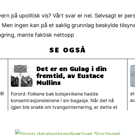
rn på upolitisk vis? Vårt svar er nei. Selvsagt er pe
lle. Men ingen kan på et saklig grunnlag beskylde tilsyn
gring, mente faktisk nettopp
SE OGSÅ
Det er en Gulag i din
fremtid, av Eustace
Mullins
BB
at
Forord: Folkene bak bolsjevikene hadde
au
konsentrasjonsleirene i sin bagasje. Når det nå
igjen ble snakk om tvangsinternering, er dette et