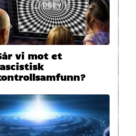
Går vi mot et
fascistisk
kontrollsamfunn?