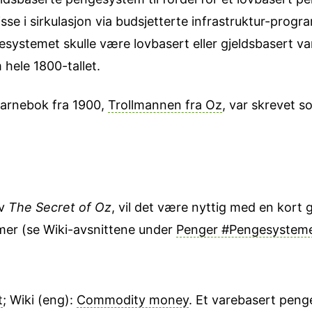
sse i sirkulasjon via budsjetterte infrastruktur-progr
stemet skulle være lovbasert eller gjeldsbasert va
hele 1800-tallet.
arne­bok fra 1900,
Trollmannen fra Oz
, var skrevet s
v
The Secret of Oz
, vil det være nyttig med en kor
emer (se Wiki-avsnittene under
Penger #Pengesystem
t
; Wiki (eng):
Commodity money
. Et varebasert peng