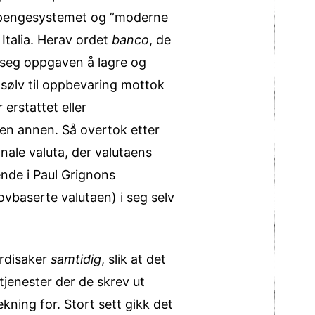
te pengesystemet og ”moderne
 Italia. Herav ordet
banco
, de
 seg oppgaven å lagre og
g sølv til oppbevaring mottok
 erstattet eller
 en annen. Så overtok etter
ale valuta, der valutaens
ende i Paul Grignons
lovbaserte valutaen) i seg selv
erdisaker
samtidig
, slik at det
stjenester der de skrev ut
kning for. Stort sett gikk det