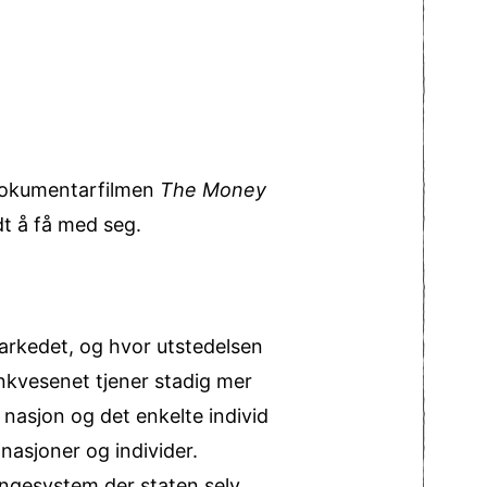
e dokumentarfilmen
The Money
t å få med seg.
arkedet, og hvor utstedelsen
nkvesenet tjener stadig mer
nasjon og det enkelte individ
asjoner og individer.
engesystem der staten selv