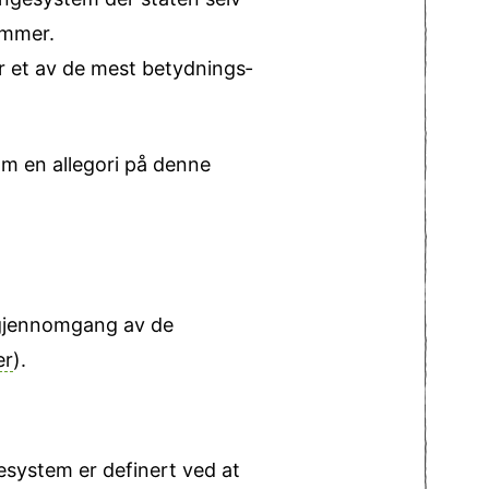
ammer.
r et av de mest betydnings­
om en allegori på denne
t gjennomgang av de
er
).
esystem er definert ved at