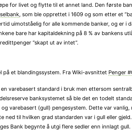
 løpe for livet og flytte til et annet land. Den første
selbank
, som ble opprettet i 1609 og som etter et ”b
lertid uimotståelig for alle kommende banker, og er i
kene bare har kapitaldekning på 8 % av bankens utl
redittpenger ”skapt ut av intet”.
l på et blandingssystem. Fra Wiki-avsnittet
Penger #G
t en varebasert standard i bruk men ettersom sentral
delsreserve banksystemet så ble det en todelt stand
 og varebasert (gull) penge­system. Dette var vanlig,
ed til hvilken grad standarden var i gull eller gjeld. I
rges Bank begynte å utgi flere sedler enn innlagt gull