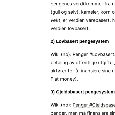
pengenes verdi kommer fra ny
(gull og sølv), kameler, korn 
vekt
, er verdien varebasert. 
verdien lovbasert.
2) Lovbasert pengesystem
Wiki (no):
Penger #Lovbasert
betaling av offentlige utgifte
aktører for å finansiere sine u
Fiat money
).
3) Gjeldsbasert pengesystem
Wiki (no):
Penger #Gjeldsbase
penger, men må finansiere si