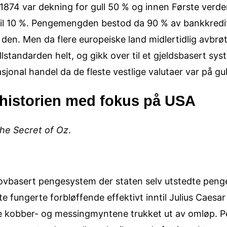
 1874 var dekning for gull 50 % og innen Første verde
il 10 %. Pengemengden bestod da 90 % av bank­kredi
 den. Men da flere europeiske land midlertidlig avbrøt
standarden helt, og gikk over til et gjeldsbasert syst
asjonal handel da de fleste vestlige valutaer var på gu
 historien med fokus på USA
he Secret of Oz
.
ovbasert pengesystem der staten selv utstedte penge
tte fungerte forbløffende effektivt inntil Julius Caesa
le kobber- og messing­myntene trukket ut av omløp. 