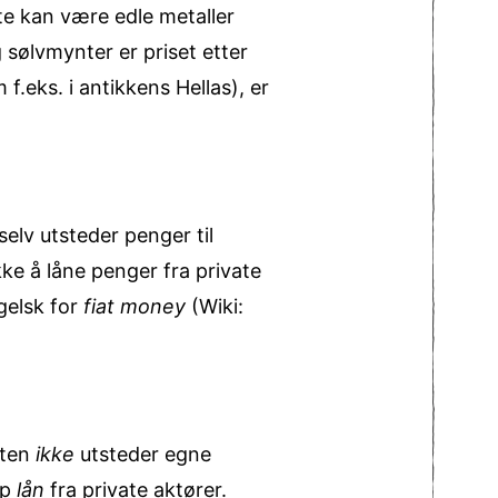
e kan være edle metaller
g sølvmynter er priset etter
f.eks. i antikkens Hellas), er
elv utsteder penger til
kke å låne penger fra private
ngelsk for
fiat money
(Wiki:
aten
ikke
utsteder egne
pp
lån
fra private aktører.