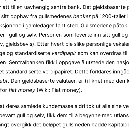
rlatt til en uavhengig sentralbank. Det gjeldsbaser
 sitt opphav fra gull­smedenes
benker
på 1200-tallet i
aksjonene i gamledager fant sted. Gullsmedene påtok
ier i gull og sølv. Personen som leverte inn sitt gull o
ev
, gjeldsbevis). Etter hvert ble slike personlige veksler
ge og standardiserte
verdi­papir
som kan overdras til
. Sentralbanken fikk i oppgave å utstede den nasjon
det standardiserte verdipapiret. Dette forklares inngå
ebt
. Den gjeldsbaserte valutaen er (i likhet med den 
 for
fiat money
(Wiki:
Fiat money
).
t deres samlede kundemasse aldri tok ut alle sine v
ppbevart gull og sølv, fikk dem til å begynne med utlån
langt overgikk det beløpet gullsmeden hadde kapitalde