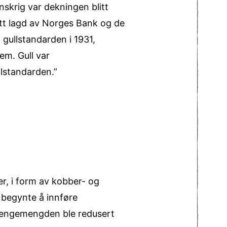
nskrig var dekningen blitt
tt lagd av Norges Bank og de
 gullstandarden i 1931,
em. Gull var
llstandarden.”
r, i form av kobber- og
r begynte å innføre
Penge­mengden ble redusert