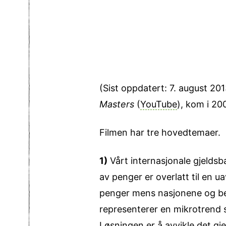
(Sist oppdatert: 7. august 201
Masters
(
YouTube
), kom i 2
Filmen har tre hoved­­temaer.
1)
Vårt internasjonale gjelds
av penger er overlatt til en 
penger mens nasjonene og befo
representerer en mikrotrend 
Løsningen er å avvikle det gj