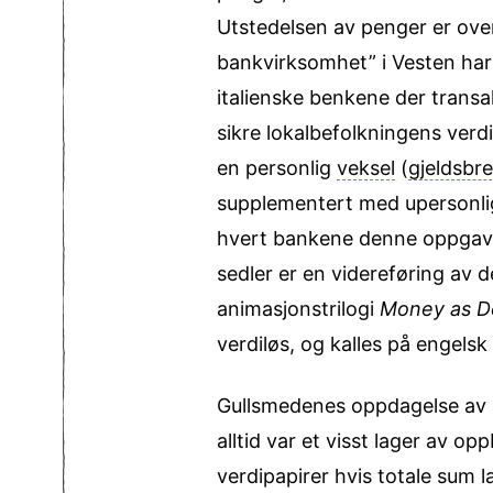
Utstedelsen av penger er ove
bankvirksomhet” i Vesten har
italienske benkene der trans
sikre lokal­befolkningens verd
en personlig
veksel
(
gjeldsbr
supplementert med upersonli
hvert bankene denne oppgaven
sedler er en videreføring av 
animasjons­trilogi
Money as D
verdiløs, og kalles på engelsk
Gullsmedenes oppdagelse av a
alltid var et visst lager av o
verdipapirer hvis totale sum 