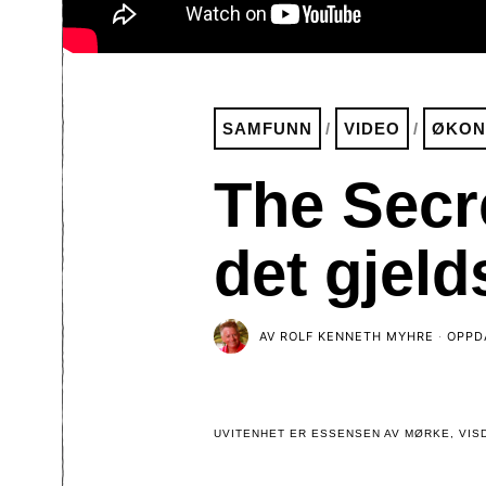
SAMFUNN
/
VIDEO
/
ØKON
The Secr
det gjel
AV
ROLF KENNETH MYHRE
OPPD
UVITENHET ER ESSENSEN AV MØRKE, VISD