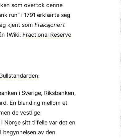
 banken som overtok denne
ank run” i 1791 erklærte seg
 dag kjent som
Fraksjonert
ån (Wiki:
Fractional Reserve
ull­standarden
:
banken i Sverige, Riksbanken,
ard. En blanding mellom et
 men de vestlige
 Norge sitt tilfelle var det en
. I begynnelsen av den