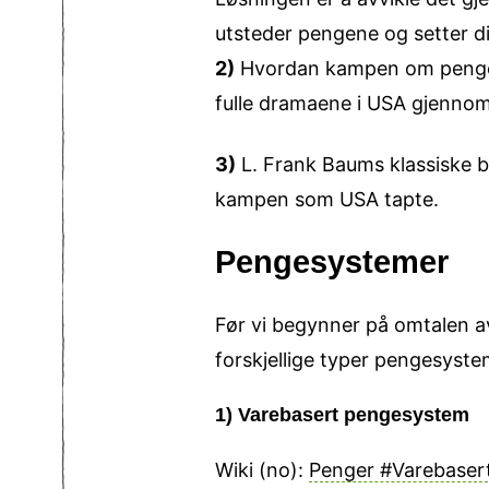
utsteder pengene og setter di
2)
Hvordan kampen om penge­sy
fulle dramaene i USA gjennom 
3)
L. Frank Baums klassiske b
kampen som USA tapte.
Pengesystemer
Før vi begynner på omtalen a
forskjellige typer pengesyst
1) Varebasert pengesystem
Wiki (no):
Penger #Varebaser