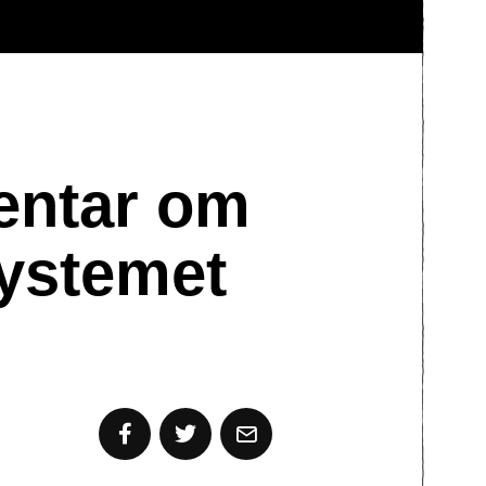
entar om
systemet