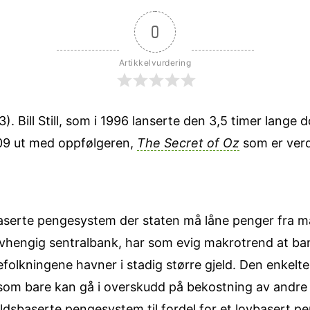
0
Artikkelvurdering
3). Bill Still, som i 1996 lanserte den 3,5 timer lang
009 ut med oppfølgeren,
The Secret of Oz
som er verd
baserte pengesystem der staten må låne penger fra m
uavhengig sentralbank, har som evig makrotrend at ba
lkningene havner i stadig større gjeld. Den enkelte 
som bare kan gå i overskudd på bekostning av andre n
eldsbaserte pengesystem til fordel for et lovbasert p