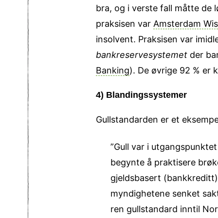
bra, og i verste fall måtte de
praksisen var
Amsterdam Wis
insolvent. Praksisen var imid
bankreserve­systemet
der ban
Banking
). De øvrige 92 % er k
4) Blandingssystemer
Gullstandarden er et eksempe
”Gull var i utgangspunkte
begynte å praktisere brøk
gjeldsbasert (bankkreditt)
myndighetene senket sakte n
ren gullstandard inntil No