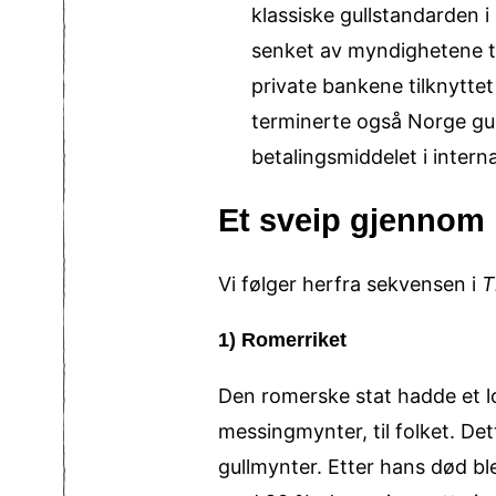
klassiske gullstandarden i
senket av myndighetene t
private bankene tilknyttet
terminerte også Norge gull
betalingsmiddelet i intern
Et sveip gjennom
Vi følger herfra sekvensen i
T
1) Romerriket
Den romerske stat hadde et l
messing­mynter, til folket. De
gullmynter. Etter hans død b