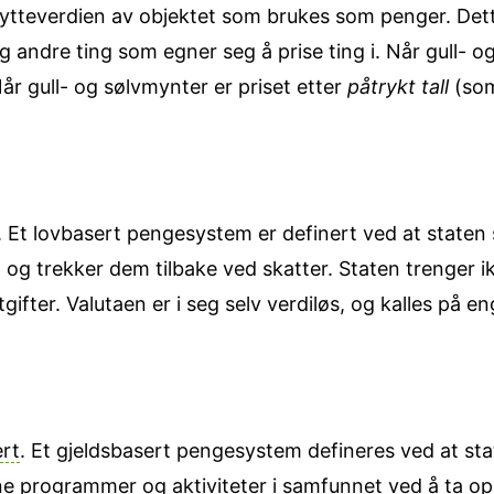
tteverdien av objektet som brukes som penger. Dett
og andre ting som egner seg å prise ting i. Når gull- o
Når gull- og sølvmynter er priset etter
påtrykt tall
(som 
. Et lovbasert pengesystem er definert ved at staten s
r, og trekker dem tilbake ved skatter. Staten trenger i
tgifter. Valutaen er i seg selv verdiløs, og kalles på e
rt
. Et gjeldsbasert pengesystem defineres ved at st
ne programmer og aktiviteter i samfunnet ved å ta o