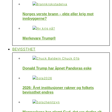
Norges verste brann – ekte eller krig mot
innbyggerne?
Merkevare Trump®
BEVISSTHET
Donald Trump har åpnet Pandoras eske
2026: Året institusjoner rakner og folkets
bevissthet endres
Menneskene har glemt Gud, det var derfor alt