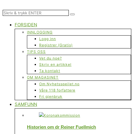
FORSIDEN
INNLOGGING
Logg inn
Registrer (Gratis)
TIPS OSS
Vet du noe?
Skriv en artikkel
Ta kontakt
OM MAGASINET
Om Nyhetsspeilet.no
Våre 118 forfattere
Fri gjenbruk
SAMFUNN
Historien om dr Reiner Fuellmich