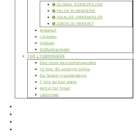
➊ GLOBAL KORRUPSJON
➋ FALSK KLIMAKRISE
➌ ISKALDE VIRKEMIDLER
➍ DØDELIG HENSIKT
Anbefalt
I dybden
Videoer
Ordforklaringer
FOR LYSBRINGERE
Den store bevissthetsguiden
12 tips: Bli anonym online
De falske lysarbeiderne
7 ting du kan gjøre
Aktivt for frihet
Løsninger