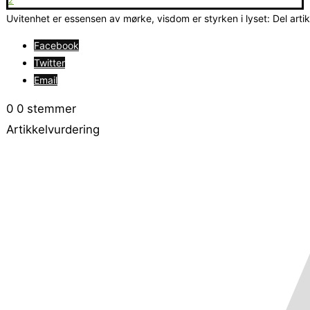
2
Uvitenhet er essensen av mørke, visdom er styrken i lyset: Del arti
Facebook
Twitter
Email
0
0
stemmer
Artikkelvurdering