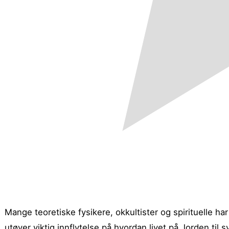
Mange teoretiske fysikere, okkultister og spirituelle ha
utøver viktig innflytelse på hvordan livet på Jorden til 