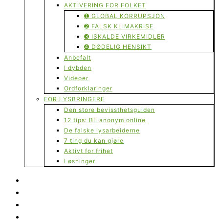
AKTIVERING FOR FOLKET
➊ GLOBAL KORRUPSJON
➋ FALSK KLIMAKRISE
➌ ISKALDE VIRKEMIDLER
➍ DØDELIG HENSIKT
Anbefalt
I dybden
Videoer
Ordforklaringer
FOR LYSBRINGERE
Den store bevissthetsguiden
12 tips: Bli anonym online
De falske lysarbeiderne
7 ting du kan gjøre
Aktivt for frihet
Løsninger