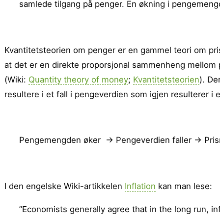
samlede tilgang på penger. En økning i pengemengde
Kvantitetsteorien om penger er en gammel teori om prisni
at det er en direkte proporsjonal sammenheng mellom 
(Wiki:
Quantity theory of money
;
Kvantitets­teorien
). De
resultere i et fall i pengeverdien som igjen resulterer i e
Pengemengden øker → Pengeverdien faller → Prisn
I den engelske Wiki-artikkelen
Inflation
kan man lese:
”Economists generally agree that in the long run, in