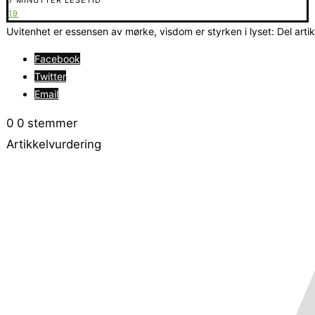
19
Uvitenhet er essensen av mørke, visdom er styrken i lyset: Del arti
Facebook
Twitter
Email
0
0
stemmer
Artikkelvurdering