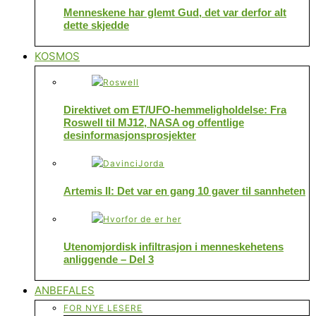
Menneskene har glemt Gud, det var derfor alt
dette skjedde
KOSMOS
Direktivet om ET/UFO-hemmeligholdelse: Fra
Roswell til MJ12, NASA og offentlige
desinformasjonsprosjekter
Artemis II: Det var en gang 10 gaver til sannheten
Utenomjordisk infiltrasjon i menneskehetens
anliggende – Del 3
ANBEFALES
FOR NYE LESERE