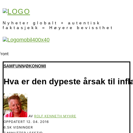
Nyheter globalt + autentisk
faktasjekk = Høyere bevissthet
SAMFUNN
/
ØKONOMI
Hva er den dypeste årsak til inf
AV
ROLF KENNETH MYHRE
OPPDATERT
12. 04. 2016
6.5K VISNINGER
7 MINUTTER LESETID