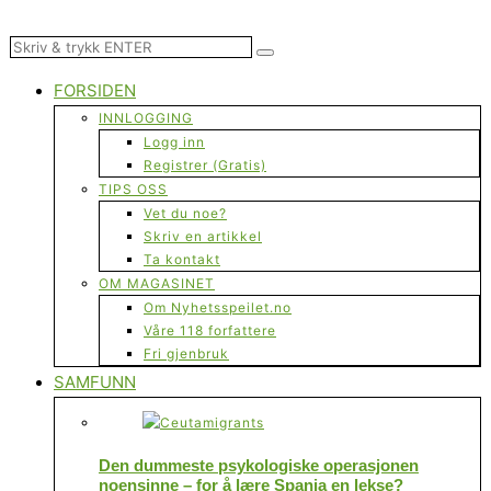
FORSIDEN
INNLOGGING
Logg inn
Registrer (Gratis)
TIPS OSS
Vet du noe?
Skriv en artikkel
Ta kontakt
OM MAGASINET
Om Nyhetsspeilet.no
Våre 118 forfattere
Fri gjenbruk
SAMFUNN
Den dummeste psykologiske operasjonen
noensinne – for å lære Spania en lekse?