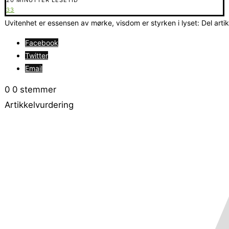
33
Uvitenhet er essensen av mørke, visdom er styrken i lyset: Del arti
Facebook
Twitter
Email
0
0
stemmer
Artikkelvurdering