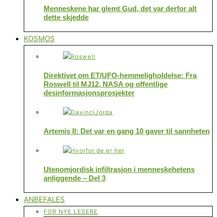
Menneskene har glemt Gud, det var derfor alt
dette skjedde
KOSMOS
Direktivet om ET/UFO-hemmeligholdelse: Fra
Roswell til MJ12, NASA og offentlige
desinformasjonsprosjekter
Artemis II: Det var en gang 10 gaver til sannheten
Utenomjordisk infiltrasjon i menneskehetens
anliggende – Del 3
ANBEFALES
FOR NYE LESERE