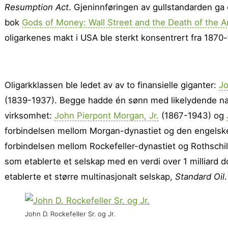
Resumption Act
. Gjen­innføringen av gullstandarden ga
bok
Gods of Money: Wall Street and the Death of the 
oligarkenes makt i USA ble sterkt konsen­trert fra 1870-t
Oligarkklassen ble ledet av av to finansielle giganter:
Jo
(1839-1937). Begge hadde én sønn med likelydende na
virksomhet:
John Pierpont Morgan, Jr.
(1867-1943) og
forbindelsen mellom Morgan-dynastiet og den engelske
forbindelsen mellom Rockefeller-dynastiet og Rothschil
som etablerte et selskap med en verdi over 1 milliard do
etablerte et større multinasjonalt selskap,
Standard Oil
.
John D. Rockefeller Sr. og Jr.