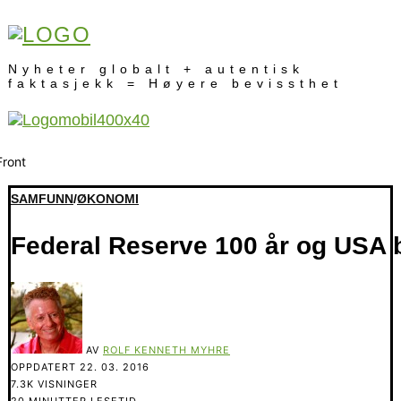
Nyheter globalt + autentisk
faktasjekk = Høyere bevissthet
SAMFUNN
/
ØKONOMI
Federal Reserve 100 år og USA 
AV
ROLF KENNETH MYHRE
OPPDATERT
22. 03. 2016
7.3K VISNINGER
20 MINUTTER LESETID