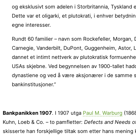
og eksklusivt som adelen i Storbritannia, Tyskland el
Dette var et oligarki, et plutokrati, i enhver betydn
egne interesser.
Rundt 60 familier – navn som Rockefeller, Morgan, 
Carnegie, Vanderbilt, DuPont, Guggenheim, Astor, 
dannet et intimt nettverk av pluto­kratisk formuenhe
USAs skjebne. Ved begynnelsen av 1900-tallet hadd
dynastiene og ved å være aksjonærer i de samme se
bankinstitusjoner.”
Bankpanikken 1907
. I 1907 utga
Paul M. Warburg
(1868
Kuhn, Loeb & Co. – to pamfletter:
Defects and Needs o
skisserte han forskjellige tiltak som etter hans mening