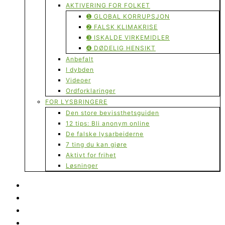
AKTIVERING FOR FOLKET
➊ GLOBAL KORRUPSJON
➋ FALSK KLIMAKRISE
➌ ISKALDE VIRKEMIDLER
➍ DØDELIG HENSIKT
Anbefalt
I dybden
Videoer
Ordforklaringer
FOR LYSBRINGERE
Den store bevissthetsguiden
12 tips: Bli anonym online
De falske lysarbeiderne
7 ting du kan gjøre
Aktivt for frihet
Løsninger