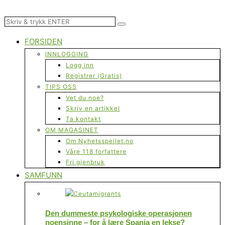
FORSIDEN
INNLOGGING
Logg inn
Registrer (Gratis)
TIPS OSS
Vet du noe?
Skriv en artikkel
Ta kontakt
OM MAGASINET
Om Nyhetsspeilet.no
Våre 118 forfattere
Fri gjenbruk
SAMFUNN
Den dummeste psykologiske operasjonen
noensinne – for å lære Spania en lekse?