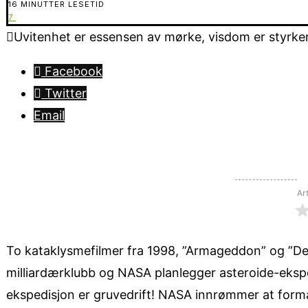
16 MINUTTER LESETID
7
Uvitenhet er essensen av mørke, visdom er styrken 
Facebook
Twitter
Email
Ar
To kataklysmefilmer fra 1998, ”Armageddon” og ”Deep 
milliardærklubb og NASA planlegger asteroide-eksp
ekspedisjon er gruvedrift! NASA innrømmer at formå