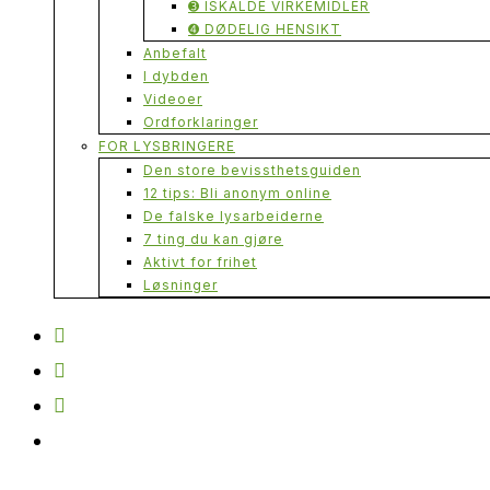
➌ ISKALDE VIRKEMIDLER
➍ DØDELIG HENSIKT
Anbefalt
I dybden
Videoer
Ordforklaringer
FOR LYSBRINGERE
Den store bevissthetsguiden
12 tips: Bli anonym online
De falske lysarbeiderne
7 ting du kan gjøre
Aktivt for frihet
Løsninger