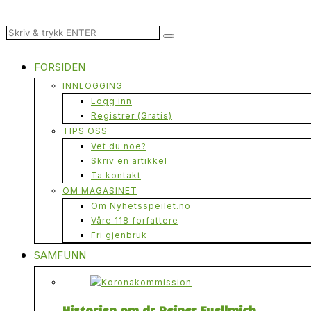
FORSIDEN
INNLOGGING
Logg inn
Registrer (Gratis)
TIPS OSS
Vet du noe?
Skriv en artikkel
Ta kontakt
OM MAGASINET
Om Nyhetsspeilet.no
Våre 118 forfattere
Fri gjenbruk
SAMFUNN
Historien om dr Reiner Fuellmich