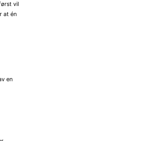
rst vil
r at én
av en
r,