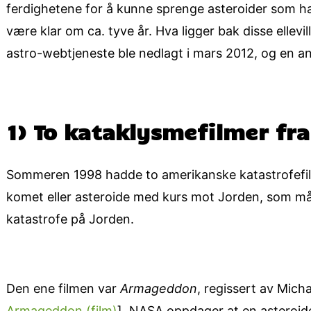
ferdighetene for å kunne sprenge astero­ider som h
være klar om ca. tyve år. Hva ligger bak disse ellevil
astro-webtjeneste ble nedlagt i mars 2012, og en ann
1) To kataklysmefilmer fr
Sommeren 1998 hadde to amerikanske katastrofefi
komet eller asteroide med kurs mot Jorden, som måt
katastrofe på Jorden.
Den ene filmen var
Armageddon
, regissert av Mich
Armageddon (film)
]. NASA oppdager at en asteroide