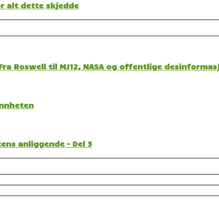
 alt dette skjedde
ra Roswell til MJ12, NASA og offentlige desinformas
sannheten
ens anliggende – Del 3