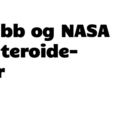
ubb og NASA
teroide-
r