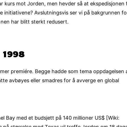
ar kurs mot Jorden, men hevder så at ekspedisjonen fø
le initiativene? Avslutningsvis ser vi på bakgrunnen fo
en har blitt sterkt redusert.
a 1998
lmer premiére. Begge hadde som tema oppdagelsen 
te avbøyes eller smadres for å avverge en global
ael Bay med et budsjett på 140 millioner US$ [Wiki:
 på størrelse med Texas vil treffe Jorden om 18 dage