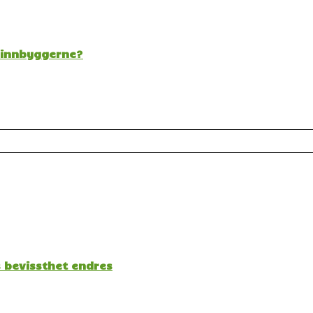
t innbyggerne?
s bevissthet endres