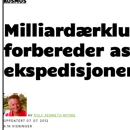
KOSMOS
Milliardærkl
forbereder as
ekspedisjone
AV
ROLF KENNETH MYHRE
OPPDATERT
07. 07. 2012
6.1K VISNINGER