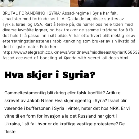
BRUTAL FORANDRING I SYRIA: Assad-regime i Syria har falt.
Jihadister med forbindelser til Al-Qaida deltar, disse støttes av
Tyrkia, Israel og USA. Rart å tenke på, de narrer oss hele tiden med
diverse lavmålte løgner, og bak trekker de samme i trådene for å få
det hele til å passe inn i sitt bilde. Vi har etterhvert blitt mektig lei av
etterretningstjenestenes rabbi-tenkning som bruker av sin livstid på
det billigste teater. Foto her:
https://www.telegraph.co.uk/news/worldnews/middleeast/syria/1058539
Assad-accused-of-boosting-al-Qaeda-with-secret-oil-deals.html
Hva skjer i Syria?
Gammeltestamentlig blitzkrieg eller falsk konflikt? Artikkel
skrevet av Jakob Nilsen Hva skjer egentlig i Syria? Israel blir
værende i buffersonen i Syria i vinter, heter det hos NRK. Er vi
vitne til en form for invasjon a la det Russland har gjort i
Ukraina, i så fall hvor er de kraftige vestlige protestene? De
fleste