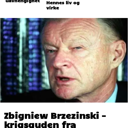
uavhengighet
Hennes liv og
virke
Zbigniew Brzezinski –
krigsguden fra