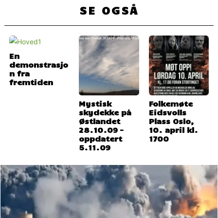
SE OGSÅ
En
demonstrasjo
n fra
fremtiden
Mystisk
Folkemøte
skydekke på
Eidsvolls
Østlandet
Plass Oslo,
28.10.09 –
10. april kl.
oppdatert
1700
5.11.09