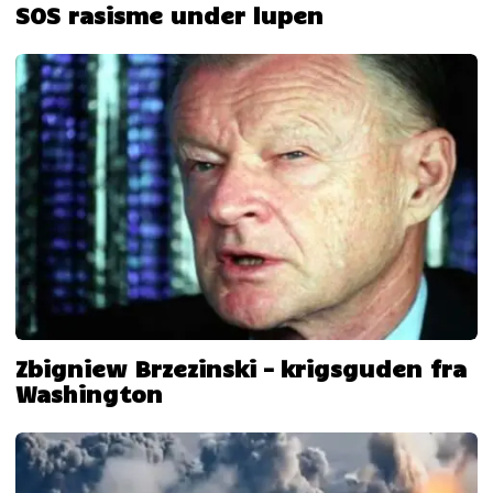
SOS rasisme under lupen
Zbigniew Brzezinski – krigsguden fra
Washington