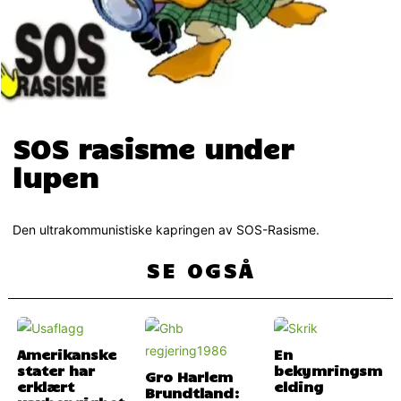
SOS rasisme under
lupen
Den ultrakommunistiske kapringen av SOS-Rasisme.
SE OGSÅ
Amerikanske
En
stater har
bekymringsm
Gro Harlem
erklært
elding
Brundtland: