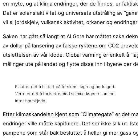
en myte, og at klima endringer, der de finnes, er fakti
Det er solens aktivitet og universets utstråling av ”ga
vil si jordskjelv, vulkansk aktivitet, orkaner og endringer
Saken har gått så langt at Al Gore har måttet søke deknin
av dollar på lansering av falske ryktene om CO2 drevet
utslettelsen av vår klode. Global varming er enkelt å ”la
målinger ute på landet og flytte disse inn i byene der 
Flaut er det å bli tatt på fersken i løgn og bedrageri.
Verre er det å fortsette med samme løgnen som om
intet har skjedd.
Etter klimaskandelen kjent som ”Climategate” er det 
endringer ville måtte kapitulere. Det ser ikke slik ut. I
pampene som står bak besluttet å heller gi mer gass og 