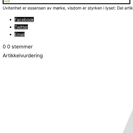
106
Uvitenhet er essensen av mørke, visdom er styrken i lyset: Del arti
Facebook
Twitter
Email
0
0
stemmer
Artikkelvurdering