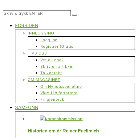
FORSIDEN
INNLOGGING
Logg inn
Registrer (Gratis)
TIPS OSS
Vet du noe?
Skriv en artikkel
Ta kontakt
OM MAGASINET
Om Nyhetsspeilet.no
Våre 118 forfattere
Fri gjenbruk
SAMFUNN
Historien om dr Reiner Fuellmich