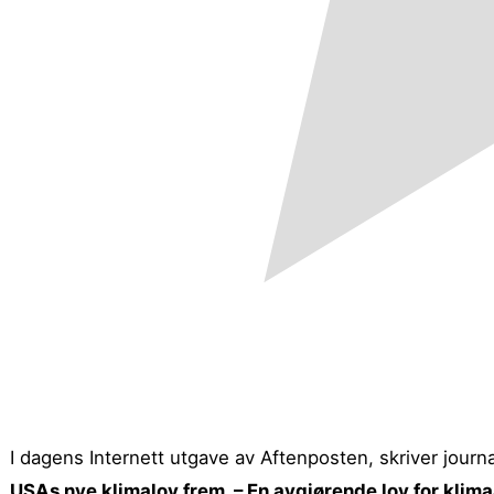
I dagens Internett utgave av Aftenposten, skriver jour
USAs nye klimalov frem. – En avgjørende lov for klima