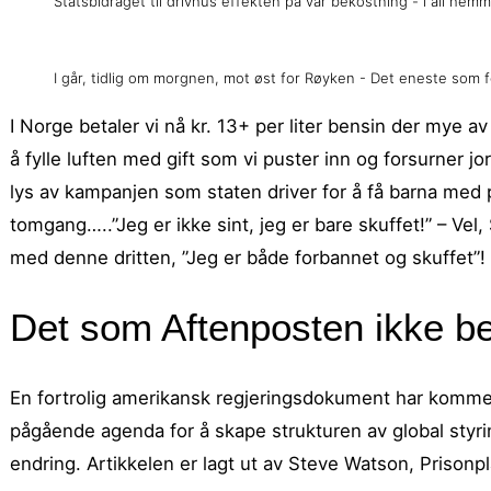
Statsbidraget til drivhus effekten på vår bekostning - i all hem
I går, tidlig om morgnen, mot øst for Røyken - Det eneste som fo
I Norge betaler vi nå kr. 13+ per liter bensin der mye av p
å fylle luften med gift som vi puster inn og forsurner 
lys av kampanjen som staten driver for å få barna med p
tomgang…..”Jeg er ikke sint, jeg er bare skuffet!” – Ve
med denne dritten, ”Jeg er både forbannet og skuffet”!
Det som Aftenposten ikke b
En fortrolig amerikansk regjeringsdokument har kommet
pågående agenda for å skape strukturen av global sty
endring. Artikkelen er lagt ut av Steve Watson, Prisonp