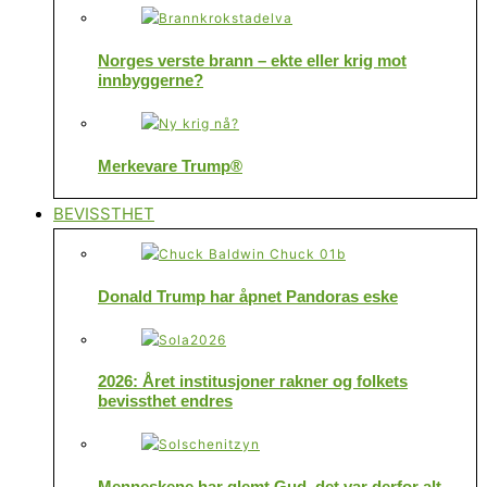
Norges verste brann – ekte eller krig mot
innbyggerne?
Merkevare Trump®
BEVISSTHET
Donald Trump har åpnet Pandoras eske
2026: Året institusjoner rakner og folkets
bevissthet endres
Menneskene har glemt Gud, det var derfor alt