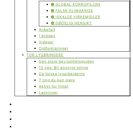
➊ GLOBAL KORRUPSJON
➋ FALSK KLIMAKRISE
➌ ISKALDE VIRKEMIDLER
➍ DØDELIG HENSIKT
Anbefalt
I dybden
Videoer
Ordforklaringer
FOR LYSBRINGERE
Den store bevissthetsguiden
12 tips: Bli anonym online
De falske lysarbeiderne
7 ting du kan gjøre
Aktivt for frihet
Løsninger