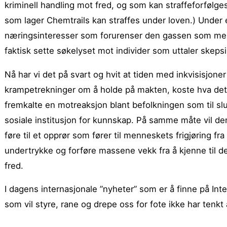
kriminell handling mot fred, og som kan straffeforfølges a
som lager Chemtrails kan straffes under loven.) Under 
næringsinteresser som forurenser den gassen som menne
faktisk sette søkelyset mot individer som uttaler skep
Nå har vi det på svart og hvit at tiden med inkvisisjon
krampetrekninger om å holde på makten, koste hva det
fremkalte en motreaksjon blant befolkningen som til slut
sosiale institusjon for kunnskap. På samme måte vil den
føre til et opprør som fører til menneskets frigjøring fr
undertrykke og forføre massene vekk fra å kjenne til dere
fred.
I dagens internasjonale ”nyheter” som er å finne på Inte
som vil styre, rane og drepe oss for fote ikke har tenkt