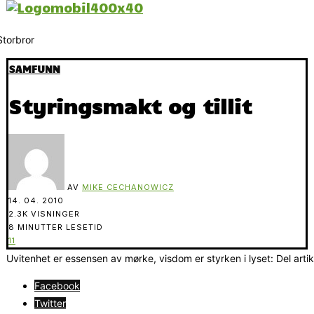
SAMFUNN
Styringsmakt og tillit
AV
MIKE CECHANOWICZ
14. 04. 2010
2.3K VISNINGER
8 MINUTTER LESETID
11
Uvitenhet er essensen av mørke, visdom er styrken i lyset: Del arti
Facebook
Twitter