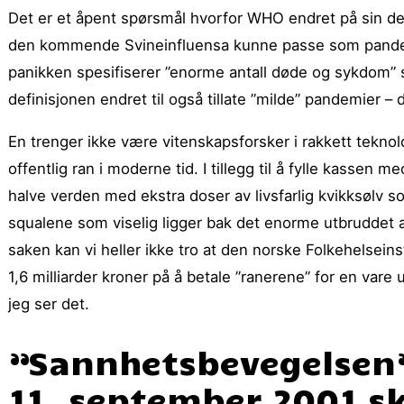
Det er et åpent spørsmål hvorfor WHO endret på sin d
den kommende Svineinfluensa kunne passe som pandemi.
panikken spesifiserer ”enorme antall døde og sykdom” so
definisjonen endret til også tillate ”milde” pandemier – d
En trenger ikke være vitenskapsforsker i rakkett teknolo
offentlig ran i moderne tid. I tillegg til å fylle kassen
halve verden med ekstra doser av livsfarlig kvikksøl
squalene som viselig ligger bak det enorme utbruddet a
saken kan vi heller ikke tro at den norske Folkehelseins
1,6 milliarder kroner på å betale ”ranerene” for en vare 
jeg ser det.
”Sannhetsbevegelsen”
11. september 2001 ska