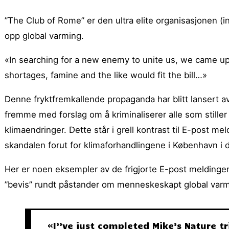
”The Club of Rome” er den ultra elite organisasjonen (i
opp global varming.
«In searching for a new enemy to unite us, we came up w
shortages, famine and the like would fit the bill…»
Denne fryktfremkallende propaganda har blitt lansert 
fremme med forslag om å kriminaliserer alle som still
klimaendringer. Dette står i grell kontrast til E-post me
skandalen forut for klimaforhandlingene i København i d
Her er noen eksempler av de frigjorte E-post meldinge
”bevis” rundt påstander om menneskeskapt global varm
«I’’ve just completed Mike’s Nature tr