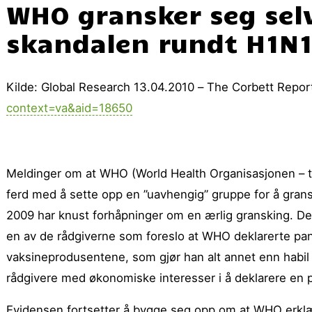
WHO gransker seg selv
skandalen rundt H1N
Kilde: Global Research 13.04.2010 – The Corbett Repo
context=va&aid=18650
Meldinger om at WHO (World Health Organisasjonen – ti
ferd med å sette opp en ”uavhengig” gruppe for å gran
2009 har knust forhåpninger om en ærlig gransking. De
en av de rådgiverne som foreslo at WHO deklarerte pand
vaksineprodusentene, som gjør han alt annet enn habil 
rådgivere med økonomiske interesser i å deklarere en p
Evidensen fortsetter å bygge seg opp om at WHO erklært