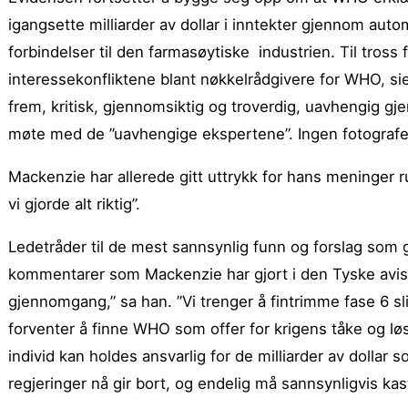
igangsette milliarder av dollar i inntekter gjennom a
forbindelser til den farmasøytiske industrien. Til tros
interessekonfliktene blant nøkkelrådgivere for WHO, s
frem, kritisk, gjennomsiktig og troverdig, uavhengig gj
møte med de ”uavhengige ekspertene”. Ingen fotografer va
Mackenzie har allerede gitt uttrykk for hans meninger run
vi gjorde alt riktig”.
Ledetråder til de mest sannsynlig funn og forslag som
kommentarer som Mackenzie har gjort i den Tyske avi
gjennomgang,” sa han. ”Vi trenger å fintrimme fase 6 sl
forventer å finne WHO som offer for krigens tåke og løs
individ kan holdes ansvarlig for de milliarder av dolla
regjeringer nå gir bort, og endelig må sannsynligvis ka