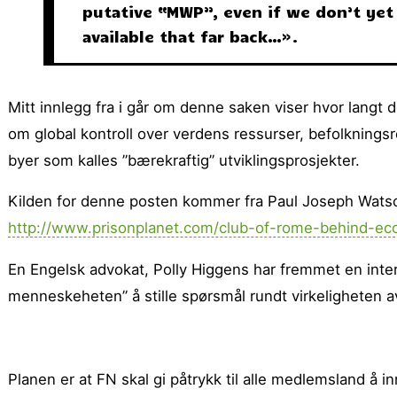
putative “MWP”, even if we don’t ye
available that far back…».
Mitt innlegg fra i går om denne saken viser hvor langt d
om global kontroll over verdens ressurser, befolkningsr
byer som kalles ”bærekraftig” utviklingsprosjekter.
Kilden for denne posten kommer fra Paul Joseph Watson
http://www.prisonplanet.com/club-of-rome-behind-eco-
En Engelsk advokat, Polly Higgens har fremmet en inter
menneskeheten” å stille spørsmål rundt virkeligheten 
Planen er at FN skal gi påtrykk til alle medlemsland å