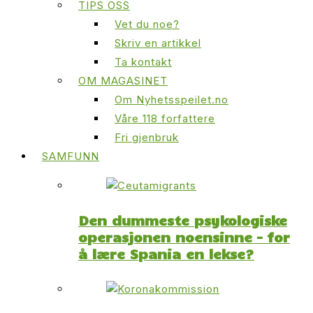
TIPS OSS
Vet du noe?
Skriv en artikkel
Ta kontakt
OM MAGASINET
Om Nyhetsspeilet.no
Våre 118 forfattere
Fri gjenbruk
SAMFUNN
Den dummeste psykologiske
operasjonen noensinne – for
å lære Spania en lekse?