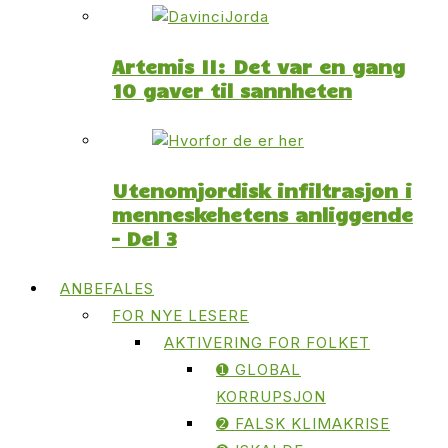
Artemis II: Det var en gang
10 gaver til sannheten
Utenomjordisk infiltrasjon i
menneskehetens anliggende
– Del 3
ANBEFALES
FOR NYE LESERE
AKTIVERING FOR FOLKET
➊ GLOBAL
KORRUPSJON
➋ FALSK KLIMAKRISE