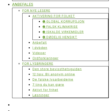
ANBEFALES
FOR NYE LESERE
AKTIVERING FOR FOLKET
➊ GLOBAL KORRUPSJON
➋ FALSK KLIMAKRISE
➌ ISKALDE VIRKEMIDLER
➍ DØDELIG HENSIKT
Anbefalt
I dybden
Videoer
Ordforklaringer
FOR LYSBRINGERE
Den store bevissthetsguiden
12 tips: Bli anonym online
De falske lysarbeiderne
7 ting du kan gjøre
Aktivt for frihet
Løsninger