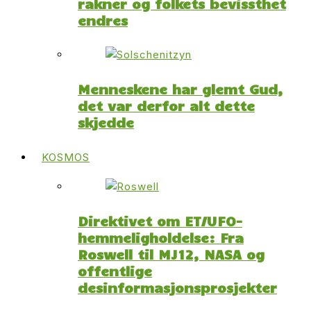
rakner og folkets bevissthet
endres
Menneskene har glemt Gud,
det var derfor alt dette
skjedde
KOSMOS
Direktivet om ET/UFO-
hemmeligholdelse: Fra
Roswell til MJ12, NASA og
offentlige
desinformasjonsprosjekter