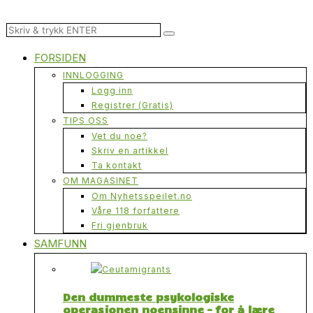
FORSIDEN
INNLOGGING
Logg inn
Registrer (Gratis)
TIPS OSS
Vet du noe?
Skriv en artikkel
Ta kontakt
OM MAGASINET
Om Nyhetsspeilet.no
Våre 118 forfattere
Fri gjenbruk
SAMFUNN
Den dummeste psykologiske
operasjonen noensinne – for å lære