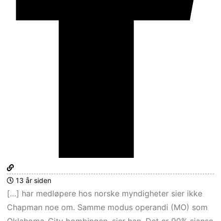
13 år siden
[…] har medløpere hos norske myndigheter sier ikke
Chapman noe om. Samme modus operandi (MO) som