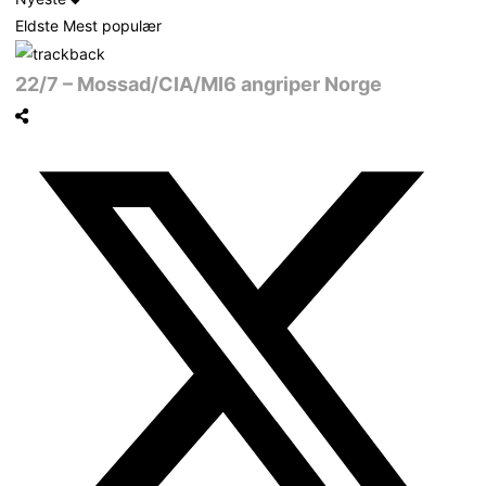
Eldste
Mest populær
22/7 – Mossad/CIA/MI6 angriper Norge