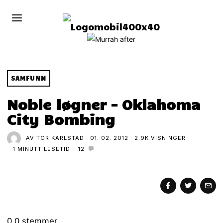
SAMFUNN
Noble løgner – Oklahoma
City Bombing
AV
TOR KARLSTAD
01. 02. 2012
2.9K VISNINGER
1 MINUTT LESETID
12
0
0
stemmer