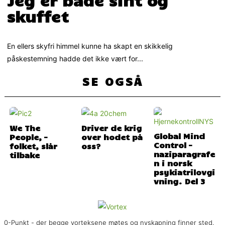
Jeg er både sint og
skuffet
En ellers skyfri himmel kunne ha skapt en skikkelig
påskestemning hadde det ikke vært for...
SE OGSÅ
We The
Driver de krig
Global Mind
People, –
over hodet på
Control –
folket, slår
oss?
naziparagrafe
tilbake
n i norsk
psykiatrilovgi
vning. Del 3
0-Punkt - der begge vorteksene møtes og nyskapning finner sted.