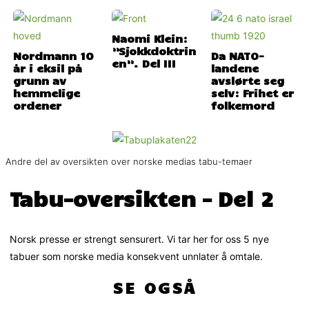
Naomi Klein:
”Sjokkdoktrin
Nordmann 10
Da NATO-
en”. Del III
år i eksil på
landene
grunn av
avslørte seg
hemmelige
selv: Frihet er
ordener
folkemord
Andre del av oversikten over norske medias tabu-temaer
Tabu-oversikten – Del 2
Norsk presse er strengt sensurert. Vi tar her for oss 5 nye
tabuer som norske media konsekvent unnlater å omtale.
SE OGSÅ