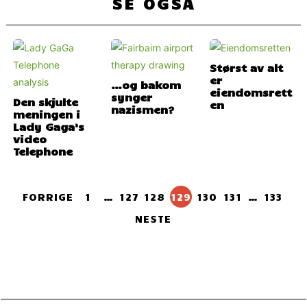
SE OGSÅ
Størst av alt
er
…og bakom
eiendomsrett
synger
Den skjulte
en
nazismen?
meningen i
Lady Gaga’s
video
Telephone
FORRIGE
1
…
127
128
129
130
131
…
133
NESTE