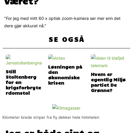
været?
"For jeg med mitt 60 x optisk zoom-kamera ser mer enn det
dere gjør akkurat nå."
SE OGSÅ
Løsningen på
Still
den
Hvem er
Stoltenberg
økonomiske
egentlig Miljø
for en
krisen
partiet De
krigsforbryte
Grønne?
rdomstol
Kilometer brede striper fra fly dekker hele himmelen