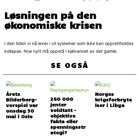
Løsningen på den
økonomiske krisen
I den tiden vi nå lever i vil systemer som ikke kan opprettholdes
kollapse. Noe nytt må oppstå i kjølvannet av det gamle.
SE OGSÅ
Årets
Norges
250 000
Bilderberg-
krigsforbryte
jenter
vorspiel var
lser i Libya
voldtatt –
onsdag 30
objektive
mai i Oslo
fakta eller
spenningsstr
ategi?