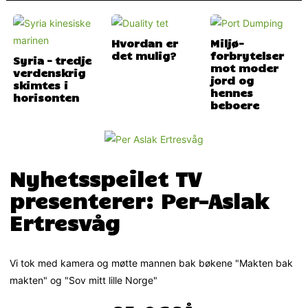
Hvordan er
Miljø-
det mulig?
forbrytelser
Syria – tredje
mot moder
verdenskrig
jord og
skimtes i
hennes
horisonten
beboere
Nyhetsspeilet TV
presenterer: Per-Aslak
Ertresvåg
Vi tok med kamera og møtte mannen bak bøkene "Makten bak
makten" og "Sov mitt lille Norge"