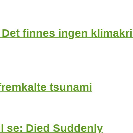
Det finnes ingen klimakr
fremkalte tsunami
l se: Died Suddenly