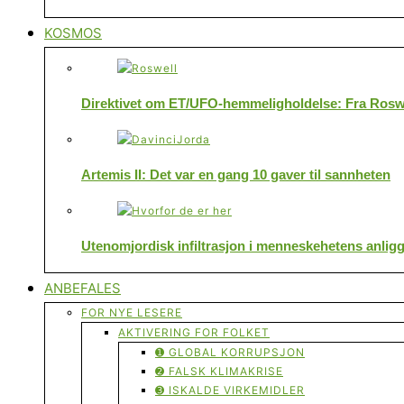
KOSMOS
Direktivet om ET/UFO-hemmeligholdelse: Fra Roswe
Artemis II: Det var en gang 10 gaver til sannheten
Utenomjordisk infiltrasjon i menneskehetens anlig
ANBEFALES
FOR NYE LESERE
AKTIVERING FOR FOLKET
➊ GLOBAL KORRUPSJON
➋ FALSK KLIMAKRISE
➌ ISKALDE VIRKEMIDLER