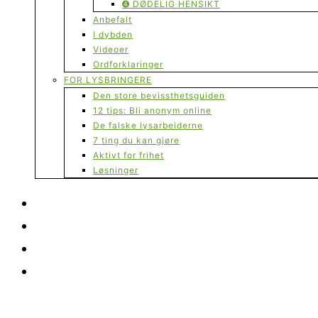
➍ DØDELIG HENSIKT
Anbefalt
I dybden
Videoer
Ordforklaringer
FOR LYSBRINGERE
Den store bevissthetsguiden
12 tips: Bli anonym online
De falske lysarbeiderne
7 ting du kan gjøre
Aktivt for frihet
Løsninger