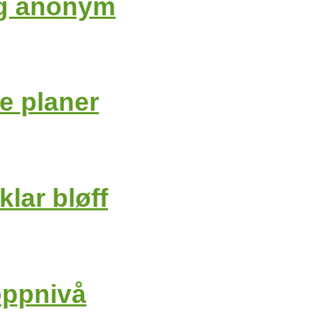
 og anonym
e planer
klar bløff
toppnivå