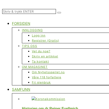
FORSIDEN
INNLOGGING
Logg inn
Registrer (Gratis)
TIPS OSS
Vet du noe?
Skriv en artikkel
Ta kontakt
OM MAGASINET
Om Nyhetsspeilet.no
Våre 118 forfattere
Fri gjenbruk
SAMFUNN
Historien om dr Reiner Fuellmich