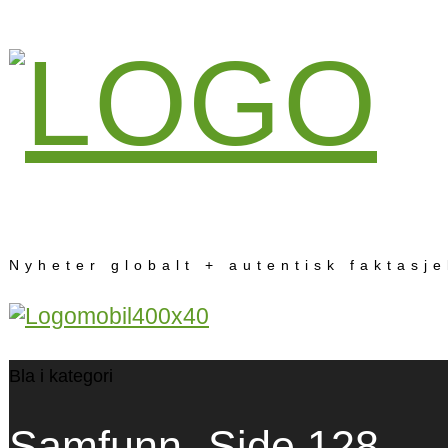
Nyheter globalt + autentisk faktasj
Bla i kategori
Samfunn
- Side 128