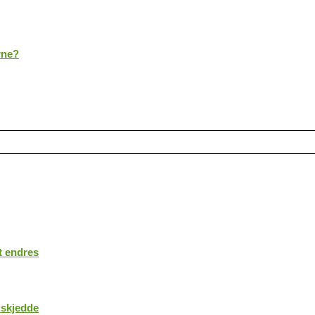
rne?
t endres
 skjedde