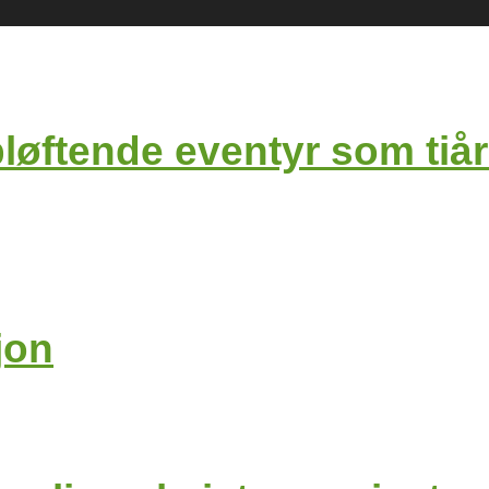
ende eventyr som tiår ett
jon