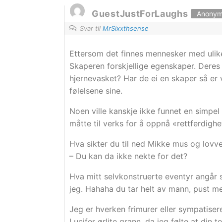
GuestJustForLaughs
Anony
Svar til
MrSixxthsense
Ettersom det finnes mennesker med ulike 
Skaperen forskjellige egenskaper. Deres 
hjernevasket? Har de ei en skaper så er v
følelsene sine.
Noen ville kanskje ikke funnet en simpel 
måtte til verks for å oppnå «rettferdighe
Hva sikter du til ned Mikke mus og lovve
– Du kan da ikke nekte for det?
Hva mitt selvkonstruerte eventyr angår 
jeg. Hahaha du tar helt av mann, pust 
Jeg er hverken frimurer eller sympatiser
Lucifer ørlite grann, da jeg følte at din 