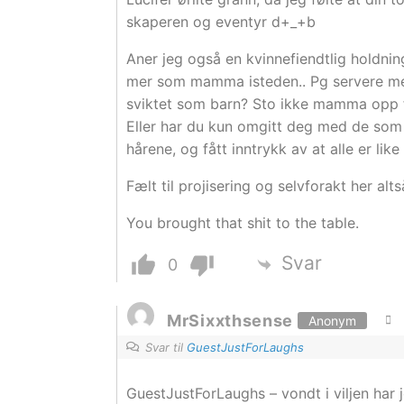
skaperen og eventyr d+_+b
Aner jeg også en kvinnefiendtlig holdning
mer som mamma isteden.. Pg servere meg 
sviktet som barn? Sto ikke mamma opp f
Eller har du kun omgitt deg med de som 
hårene, og fått inntrykk av at alle er lik
Fælt til projisering og selvforakt her al
You brought that shit to the table.
Svar
0
MrSixxthsense
Anonym
Svar til
GuestJustForLaughs
GuestJustForLaughs – vondt i viljen har