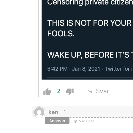
Svar
2
ken
Anonym
5 år siden