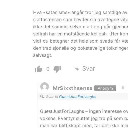
Hva «satanisme» angår tror jeg samtlige av 
sjettasænsen som hevder sin overlegne vit
ikke det samme, selvom alt dog går gjennom 
sefirah har en motstående kelipah. (Her ko
vidt du betegner det hele som svada får væ
den tradisjonelle og bokstavelige tolkninge
selvsagt.
Svar
0
MrSixxthsense
Anonym
Svar til
GuestJustForLaughs
GuestJustForLaughs – ingen interesse ov
voksne. Eventyr sluttet jeg tro på som b
man har blitt skapt med, tar det ikke me