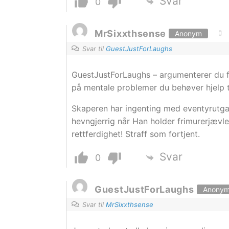
Svar
0
MrSixxthsense
Anonym
Svar til
GuestJustForLaughs
GuestJustForLaughs – argumenterer du for
på mentale problemer du behøver hjelp til
Skaperen har ingenting med eventyrutgav
hevngjerrig når Han holder frimurerjævlen
rettferdighet! Straff som fortjent.
Svar
0
GuestJustForLaughs
Anony
Svar til
MrSixxthsense