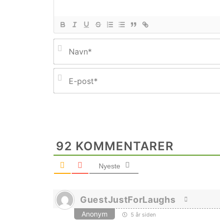
92
KOMMENTARER
Nyeste
GuestJustForLaughs
Anonym
5 år siden