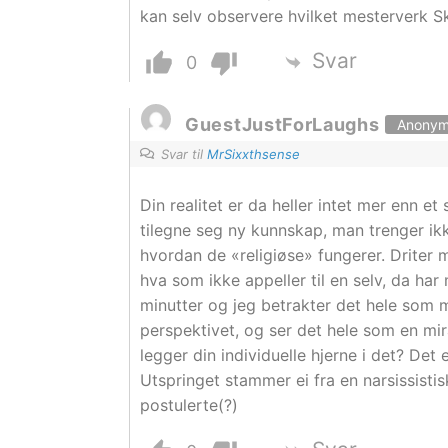
kan selv observere hvilket mesterverk S
Svar
0
GuestJustForLaughs
Anony
Svar til
MrSixxthsense
Din realitet er da heller intet mer enn e
tilegne seg ny kunnskap, man trenger i
hvordan de «religiøse» fungerer. Driter 
hva som ikke appeller til en selv, da har
minutter og jeg betrakter det hele som mag
perspektivet, og ser det hele som en mi
legger din individuelle hjerne i det? Det
Utspringet stammer ei fra en narsissisti
postulerte(?)