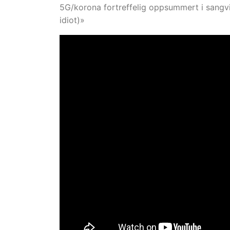
5G/korona fortreffelig oppsummert i sangv
idiot)»