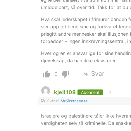
egne ben uansett hva som kommer hans 
umiddelbart, så over tid. Takk for at d
Hva skal lederskapet i frimurer banden f
sier opp jobbene sine og forsvaret legg
prisgitt andre mennesker skal illusjonen 
torpedoer – ingen innkrevningssentral, i
Hver og en er ansvarlige for sine handli
djevelskap, da han ikke eksisterer.
Svar
0
kjell108
Abonnent
Svar til
MrSixxthsense
Israelere og palestinere tåler ikke hver
verdigheten selv til kriminelle. Da snak