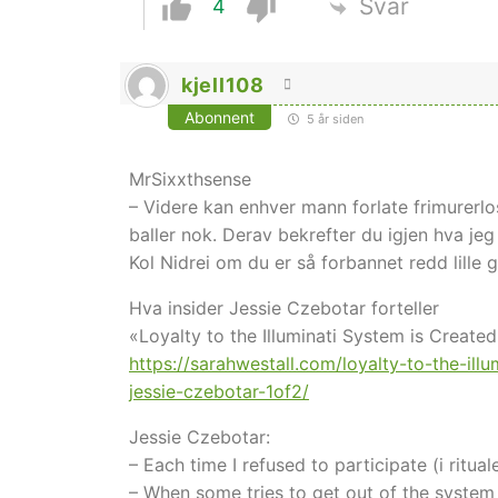
Svar
4
kjell108
Abonnent
5 år siden
MrSixxthsense
– Videre kan enhver mann forlate frimurerlo
baller nok. Derav bekrefter du igjen hva jeg
Kol Nidrei om du er så forbannet redd lille g
Hva insider Jessie Czebotar forteller
«Loyalty to the Illuminati System is Create
https://sarahwestall.com/loyalty-to-the-ill
jessie-czebotar-1of2/
Jessie Czebotar:
– Each time I refused to participate (i ritu
– When some tries to get out of the system i