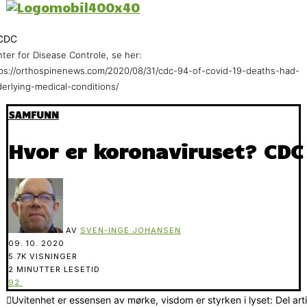
ter for Disease Controle, se her:
ps://orthospinenews.com/2020/08/31/cdc-94-of-covid-19-deaths-had-
erlying-medical-conditions/
SAMFUNN
Hvor er koronaviruset? CDC s
AV
SVEN-INGE JOHANSEN
09. 10. 2020
5.7K VISNINGER
2 MINUTTER LESETID
92
Uvitenhet er essensen av mørke, visdom er styrken i lyset: Del art