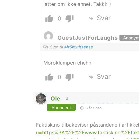
latter om ikke annet. Takk!:-)
Svar
0
GuestJustForLaughs
Anony
Svar til
MrSixxthsense
Moroklumpen ehehh
Svar
0
Ole
Abonnent
5 år siden
Faktisk.no tilbakeviser påstandene i artikk
u=https%3A%2F%2Fwww.faktisk.no%2Ffakt