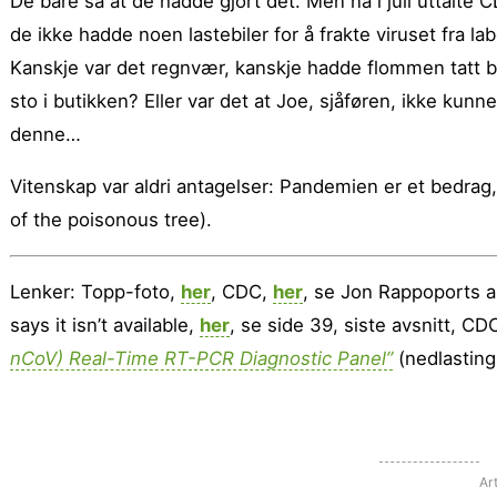
De bare sa at de hadde gjort det. Men nå i juli uttalte C
de ikke hadde noen lastebiler for å frakte viruset fra lab
Kanskje var det regnvær, kanskje hadde flommen tatt bro
sto i butikken? Eller var det at Joe, sjåføren, ikke kunn
denne…
Vitenskap var aldri antagelser: Pandemien er et bedrag, h
of the poisonous tree).
Lenker: Topp-foto,
her
, CDC,
her
, se Jon Rappoports a
says it isn’t available,
her
, se side 39, siste avsnitt, C
nCoV) Real-Time RT-PCR Diagnostic Panel”
(nedlasting 
Ar