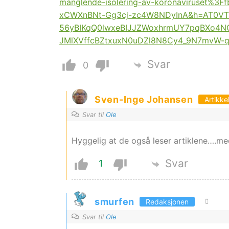
manglende-isolering-av-koronaviruset%
xCWXnBNt-Gg3cj-zc4W8NDyInA&h=AT0VT
56yBIKqQ0lwxeBIJJZWoxhrmUY7pqBXo4
JMlXVffcBZtxuxN0uDZl8N8Cy4_9N7mvW-
Svar
0
Sven-Inge Johansen
Artikke
Svar til
Ole
Hyggelig at de også leser artiklene….med
Svar
1
smurfen
Redaksjonen
Svar til
Ole