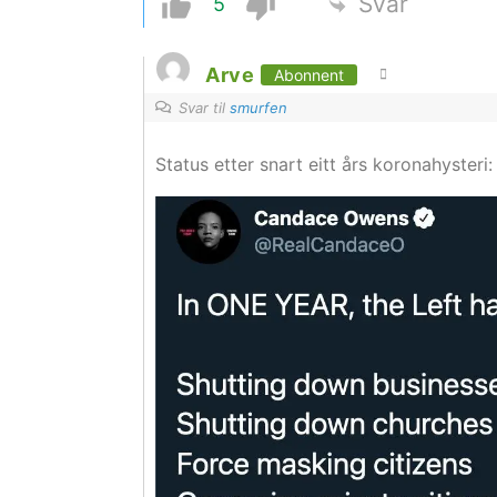
Svar
5
Arve
Abonnent
Svar til
smurfen
Status etter snart eitt års koronahysteri: