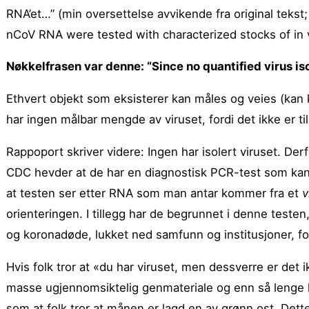
RNA’et…” (min oversettelse avvikende fra original tekst
nCoV RNA were tested with characterized stocks of in v
Nøkkelfrasen var denne: “Since no quantified virus i
Ethvert objekt som eksisterer kan måles og veies (kan 
har ingen målbar mengde av viruset, fordi det ikke er t
Rappoport skriver videre: Ingen har isolert viruset. Derf
CDC hevder at de har en diagnostisk PCR-test som ka
at testen ser etter RNA som man antar kommer fra et
v
orienteringen. I tillegg har de begrunnet i denne testen
og koronadøde, lukket ned samfunn og institusjoner, fo
Hvis folk tror at «du har viruset, men dessverre er det i
masse ugjennomsiktelig genmateriale og enn så lenge ha
som at folk tror at månen er lagd en av grønn ost. Dette