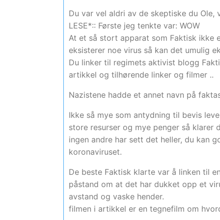
Du var vel aldri av de skeptiske du Ole, 
LESE*:: Første jeg tenkte var: WOW
At et så stort apparat som Faktisk ikke e
eksisterer noe virus så kan det umulig ek
Du linker til regimets aktivist blogg Fak
artikkel og tilhørende linker og filmer ..
Nazistene hadde et annet navn på faktasj
Ikke så mye som antydning til bevis lever
store resurser og mye penger så klarer d
ingen andre har sett det heller, du kan g
koronaviruset.
De beste Faktisk klarte var å linken til 
påstand om at det har dukket opp et viru
avstand og vaske hender.
filmen i artikkel er en tegnefilm om hvo