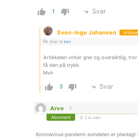
Svar
1
Sven-Inge Johansen
Artikke
Svar til
ken
Artikkelen virker grei og oversiktlig, tr
få den på trykk.
Mvh
Svar
3
Arve
Abonnent
5 år siden
Koronavirus-pandemi-svindelen er planlagt l