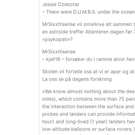
Jessie Czebotar
– There were D.U.M.B.S. under the ocea
MrSixxthsense vil omsrkive alt sammen 
en astroide treffer Atlanteren dagen før
«psykopati»?
MrSixxthsense
– kjell18 – forsøker du i ramme alvor he
Skolen vil fortelle oss at vi er aper og
La oss se på dagens forskning
«We know almost nothing about the dee
miles), which contains more than 75 per
the interaction between the surface and
probes and landers can provide informati
hour) and long-lived (1 year) landers ha
low-altitude balloons or surface rovers.