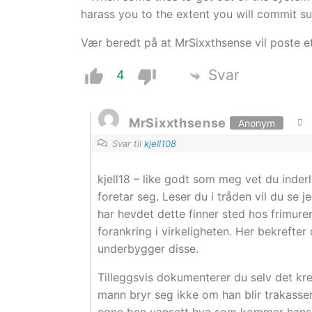
harass you to the extent you will commit su
Vær beredt på at MrSixxthsense vil poste e
Svar
4
MrSixxthsense
Anonym
Svar til
kjell108
kjell18 – like godt som meg vet du inder
foretar seg. Leser du i tråden vil du se
har hevdet dette finner sted hos frimure
forankring i virkeligheten. Her bekrefte
underbygger disse.
Tilleggsvis dokumenterer du selv det kr
mann bryr seg ikke om han blir trakasser