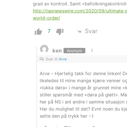
grad av kontroll. Samt «befolkningskontroll
http://tapnewswire.com/2020/09/ultimate-
world-order/
Svar
7
ken
Anonym
Svar til
Arve
Arve – Hjertelig takk for denne linken! 
likeledes til mine mange kjære venner
«lukka døra» i mange år grunnet mine «
stiller spørsmål med «døra på gløtt». M
her på NS i anl andre i samme situasjon s
Har du mulighet til det? Evnt noen du k
sette den på trykk her :-)