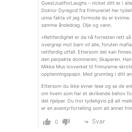
GuestJustForLaughs – nicket ditt er i alle
Doktor Dyregod fra frimureriet her tydel
unna fakta vil jeg formode du er kvinne.
samme åndedrag. Olje og vann.
«Rettferdighet er da nå forresten rett så
overgrep mot barn vil alle, foruten ma
rettferdig utfall. Ettersom det kan finne
den perpekte dommeren; Skaperen. Han v
Mikke Mus lovverket til frimurerne skrot
opptenningspapir. Med grunnlag i ditt a
Ettersom du ikke evner lese og se de e
om hvem som har et skrikende behov for 
det hjelper. Du tror tydeligvis på alt m
er en eventyrfortelling som alt annet fr
Svar
0