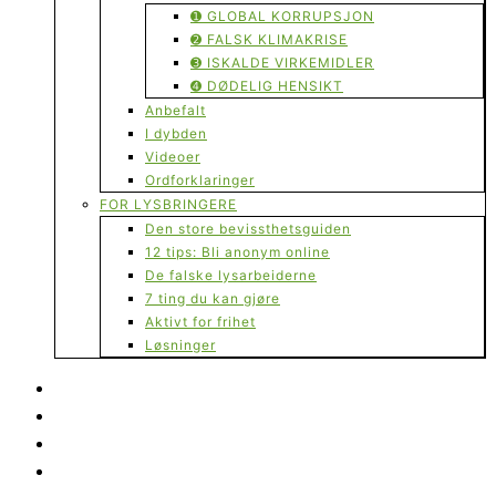
➊ GLOBAL KORRUPSJON
➋ FALSK KLIMAKRISE
➌ ISKALDE VIRKEMIDLER
➍ DØDELIG HENSIKT
Anbefalt
I dybden
Videoer
Ordforklaringer
FOR LYSBRINGERE
Den store bevissthetsguiden
12 tips: Bli anonym online
De falske lysarbeiderne
7 ting du kan gjøre
Aktivt for frihet
Løsninger