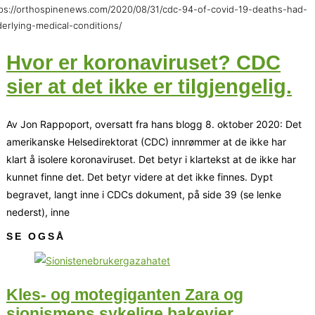
ps://orthospinenews.com/2020/08/31/cdc-94-of-covid-19-deaths-had-
erlying-medical-conditions/
Hvor er koronaviruset? CDC
sier at det ikke er tilgjengelig.
Av Jon Rappoport, oversatt fra hans blogg 8. oktober 2020: Det
amerikanske Helsedirektorat (CDC) innrømmer at de ikke har
klart å isolere koronaviruset. Det betyr i klartekst at de ikke har
kunnet finne det. Det betyr videre at det ikke finnes. Dypt
begravet, langt inne i CDCs dokument, på side 39 (se lenke
nederst), inne
SE OGSÅ
Kles- og motegiganten Zara og
sionismens sykelige bakevjer