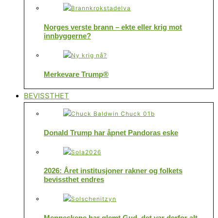
Norges verste brann – ekte eller krig mot
innbyggerne?
Merkevare Trump®
BEVISSTHET
Donald Trump har åpnet Pandoras eske
2026: Året institusjoner rakner og folkets
bevissthet endres
Menneskene har glemt Gud, det var derfor alt