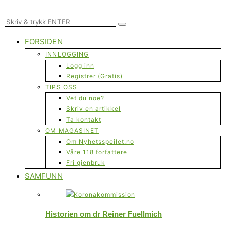
FORSIDEN
INNLOGGING
Logg inn
Registrer (Gratis)
TIPS OSS
Vet du noe?
Skriv en artikkel
Ta kontakt
OM MAGASINET
Om Nyhetsspeilet.no
Våre 118 forfattere
Fri gjenbruk
SAMFUNN
Historien om dr Reiner Fuellmich