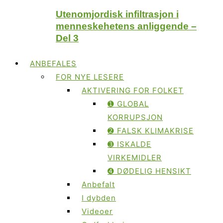
Utenomjordisk infiltrasjon i
menneskehetens anliggende –
Del 3
ANBEFALES
FOR NYE LESERE
AKTIVERING FOR FOLKET
➊ GLOBAL
KORRUPSJON
➋ FALSK KLIMAKRISE
➌ ISKALDE
VIRKEMIDLER
➍ DØDELIG HENSIKT
Anbefalt
I dybden
Videoer