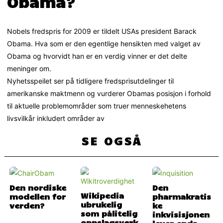
Obama?
Nobels fredspris for 2009 er tildelt USAs president Barack
Obama. Hva som er den egentlige hensikten med valget av
Obama og hvorvidt han er en verdig vinner er det delte
meninger om.
Nyhetsspeilet ser på tidligere fredsprisutdelinger til
amerikanske maktmenn og vurderer Obamas posisjon i forhold
til aktuelle problemområder som truer menneskehetens
livsvilkår inkludert områder av
SE OGSÅ
Den nordiske
Den
Wikipedia
modellen for
pharmakratis
ubrukelig
verden?
ke
som pålitelig
inkvisisjonen
oppslagsverk
lever enda