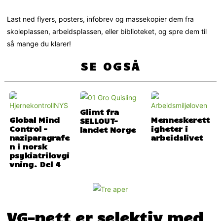
Last ned flyers, posters, infobrev og massekopier dem fra
skoleplassen, arbeidsplassen, eller biblioteket, og spre dem til
så mange du klarer!
SE OGSÅ
Glimt fra
Global Mind
Menneskerett
SELLOUT-
Control –
igheter i
landet Norge
naziparagrafe
arbeidslivet
n i norsk
psykiatrilovgi
vning. Del 4
VG-nett er selektiv med