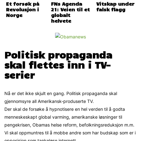
Et forsøk på
FNs Agenda
Vitskap under
Revolusjon i
21: Veien til et
falsk flagg
Norge
globalt
helvete
Politisk propaganda
skal flettes inn i TV-
serier
Nå er det ikke skjult en gang. Politisk propaganda skal
gjennomsyre all Amerikansk-produserte TV.
Der skal de forsøke å hypnotisere en hel verden til å godta
menneskeskapt global varming, amerikanske løsninger til
pengekrisen, Obamas helse reform, befolkningsreduksjon m.m.
Vi skal oppmuntres til å mobbe andre som har budskap som er i
opposisjon som tankeløse internett