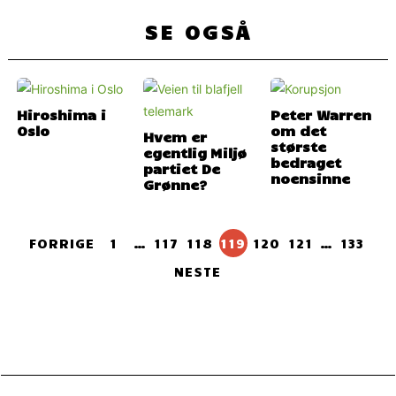
SE OGSÅ
Hiroshima i
Peter Warren
Oslo
om det
Hvem er
største
egentlig Miljø
bedraget
partiet De
noensinne
Grønne?
FORRIGE
1
…
117
118
119
120
121
…
133
NESTE