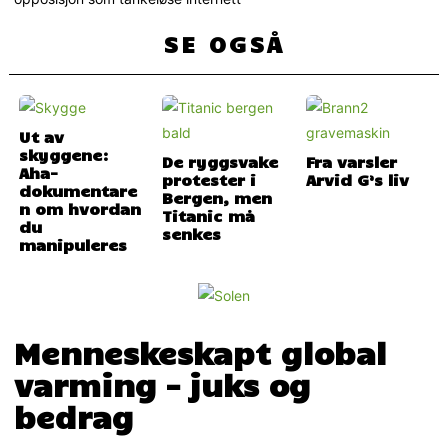
SE OGSÅ
Ut av
skyggene:
De ryggsvake
Fra varsler
Aha-
protester i
Arvid G’s liv
dokumentare
Bergen, men
n om hvordan
Titanic må
du
senkes
manipuleres
Menneskeskapt global
varming – juks og
bedrag