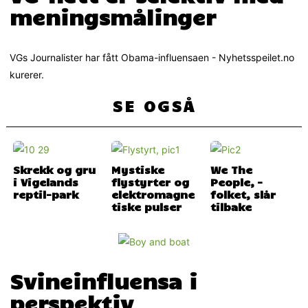
meningsmålinger
VGs Journalister har fått Obama-influensaen - Nyhetsspeilet.no
kurerer.
SE OGSÅ
Skrekk og gru
Mystiske
We The
i Vigelands
flystyrter og
People, –
reptil-park
elektromagne
folket, slår
tiske pulser
tilbake
Svineinfluensa i
perspektiv