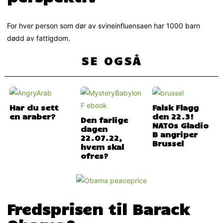
For hver person som dør av svineinfluensaen har 1000 barn
dødd av fattigdom.
SE OGSÅ
Har du sett
Falsk Flagg
en araber?
den 22.3!
Den farlige
NATOs Gladio
dagen
B angriper
22.07.22,
Brussel
hvem skal
ofres?
Fredsprisen til Barack