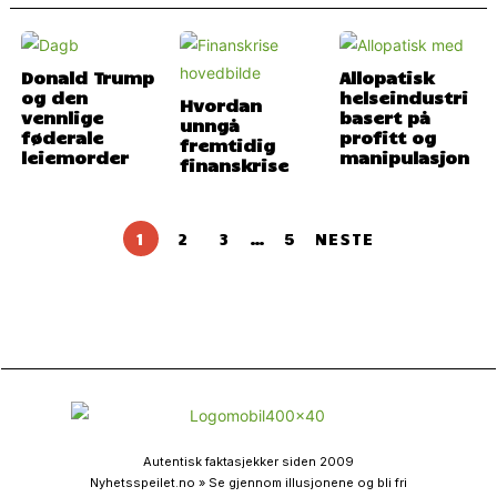
Donald Trump
Allopatisk
og den
helseindustri
Hvordan
vennlige
basert på
unngå
føderale
profitt og
fremtidig
leiemorder
manipulasjon
finanskrise
1
2
3
…
5
NESTE
Autentisk faktasjekker siden 2009
Nyhetsspeilet.no » Se gjennom illusjonene og bli fri