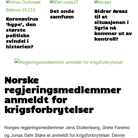
Det onde
Bidrar Avaaz
samfunn
til at
Koronavirus
situasjonen i
‘hype’, den
Syria nå
største
kommer ut av
politiske
kontroll?
svindel i
historien?
Norske
regjeringsmedlemmer
anmeldt for
krigsforbrytelser
Norges regjeringsmedlemmer Jens Stoltenberg, Grete Faremo
og Jonas Gahr Støre er anmeldt for krigsforbrytelser. Denne