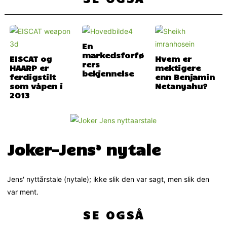
En
markedsforfø
EISCAT og
Hvem er
rers
HAARP er
mektigere
bekjennelse
ferdigstilt
enn Benjamin
som våpen i
Netanyahu?
2013
Joker-Jens’ nytale
Jens' nyttårstale (nytale); ikke slik den var sagt, men slik den
var ment.
SE OGSÅ