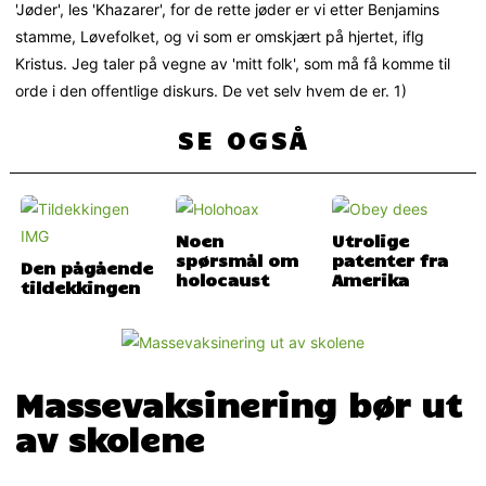
'Jøder', les 'Khazarer', for de rette jøder er vi etter Benjamins
stamme, Løvefolket, og vi som er omskjært på hjertet, iflg
Kristus. Jeg taler på vegne av 'mitt folk', som må få komme til
orde i den offentlige diskurs. De vet selv hvem de er. 1)
SE OGSÅ
Noen
Utrolige
spørsmål om
patenter fra
Den pågående
holocaust
Amerika
tildekkingen
Massevaksinering bør ut
av skolene