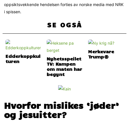
oppsiktsvekkende hendelsen forties av norske media med NRK
i spissen.
SE OGSÅ
Merkevare
Edderkoppkul
Trump®
Nyhetsspeilet
turen
TV: Kampen
om maten har
begynt
Hvorfor mislikes ‘jøder’
og jesuitter?