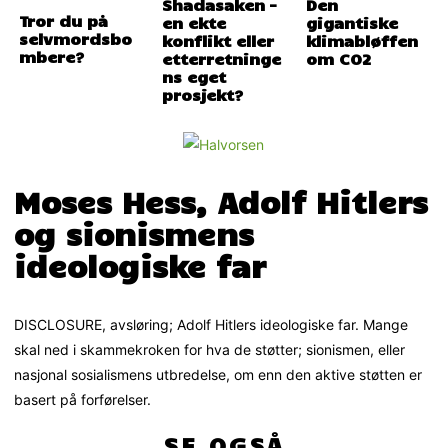
Shadasaken –
Den
Tror du på
en ekte
gigantiske
selvmordsbo
konflikt eller
klimabløffen
mbere?
etterretninge
om CO2
ns eget
prosjekt?
Moses Hess, Adolf Hitlers
og sionismens
ideologiske far
DISCLOSURE, avsløring; Adolf Hitlers ideologiske far. Mange
skal ned i skammekroken for hva de støtter; sionismen, eller
nasjonal sosialismens utbredelse, om enn den aktive støtten er
basert på forførelser.
SE OGSÅ