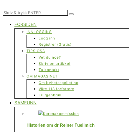
FORSIDEN
INNLOGGING
Logg inn
Registrer (Gratis)
TIPS OSS
Vet du noe?
Skriv en artikkel
Ta kontakt
OM MAGASINET
Om Nyhetsspeilet.no
Våre 118 forfattere
Fri gjenbruk
SAMFUNN
Historien om dr Reiner Fuellmich