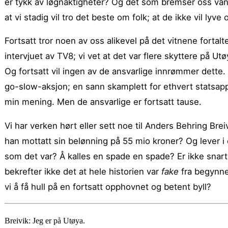
er tykk av løgnaktigheter? Og det som bremser oss vanli
at vi stadig vil tro det beste om folk; at de ikke vil lyve 
Fortsatt tror noen av oss alikevel på det vitnene fort
intervjuet av TV8; vi vet at det var flere skyttere på Ut
Og fortsatt vil ingen av de ansvarlige innrømmer dette. Ik
go-slow-aksjon; en sann skamplett for ethvert statsappar
min mening. Men de ansvarlige er fortsatt tause.
Vi har verken hørt eller sett noe til Anders Behring Bre
han mottatt sin belønning på 55 mio kroner? Og lever i e
som det var? Å kalles en spade en spade? Er ikke snart t
bekrefter ikke det at hele historien var
fake
fra begynnel
vi å få hull på en fortsatt opphovnet og betent byll?
Breivik: Jeg er på Utøya.