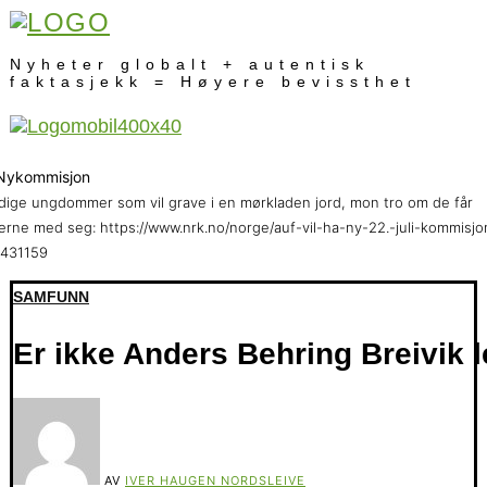
Nyheter globalt + autentisk
faktasjekk = Høyere bevissthet
ige ungdommer som vil grave i en mørkladen jord, mon tro om de får
erne med seg: https://www.nrk.no/norge/auf-vil-ha-ny-22.-juli-kommisjo
5431159
SAMFUNN
Er ikke Anders Behring Breivik 
AV
IVER HAUGEN NORDSLEIVE