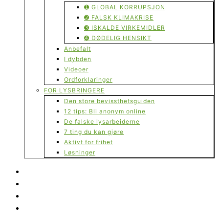
➊ GLOBAL KORRUPSJON
➋ FALSK KLIMAKRISE
➌ ISKALDE VIRKEMIDLER
➍ DØDELIG HENSIKT
Anbefalt
I dybden
Videoer
Ordforklaringer
FOR LYSBRINGERE
Den store bevissthetsguiden
12 tips: Bli anonym online
De falske lysarbeiderne
7 ting du kan gjøre
Aktivt for frihet
Løsninger