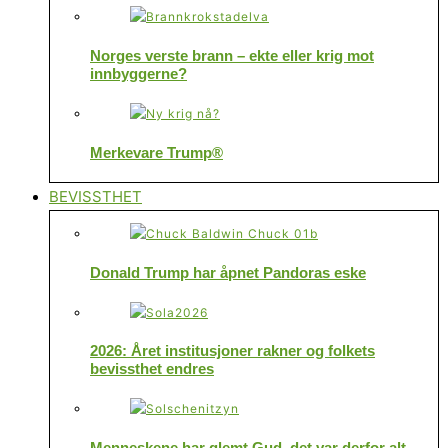
Norges verste brann – ekte eller krig mot
innbyggerne?
Merkevare Trump®
BEVISSTHET
Donald Trump har åpnet Pandoras eske
2026: Året institusjoner rakner og folkets
bevissthet endres
Menneskene har glemt Gud, det var derfor alt