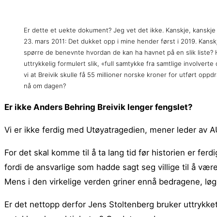
Er dette et uekte dokument? Jeg vet det ikke. Kanskje, kanskje 
23. mars 2011: Det dukket opp i mine hender først i 2019. Kansk
spørre de benevnte hvordan de kan ha havnet på en slik liste? 
uttrykkelig formulert slik, «full samtykke fra samtlige involvert
vi at Breivik skulle få 55 millioner norske kroner for utført oppd
nå om dagen?
Er ikke Anders Behring Breivik lenger fengslet?
Vi er ikke ferdig med Utøyatragedien, mener leder av AU
For det skal komme til å ta lang tid før historien er fe
fordi de ansvarlige som hadde sagt seg villige til å vær
Mens i den virkelige verden griner ennå bedragene, lø
Er det nettopp derfor Jens Stoltenberg bruker uttrykket