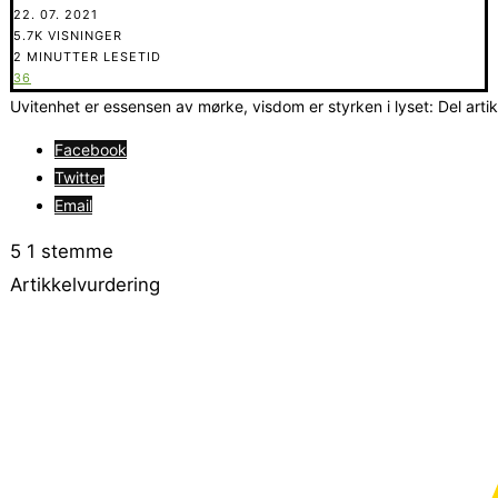
22. 07. 2021
5.7K VISNINGER
2 MINUTTER LESETID
36
Uvitenhet er essensen av mørke, visdom er styrken i lyset: Del arti
Facebook
Twitter
Email
5
1
stemme
Artikkelvurdering