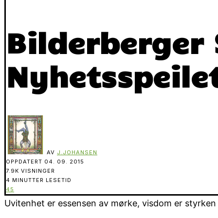
Bilderberger 
Nyhetsspeilet
AV
J.JOHANSEN
OPPDATERT
04. 09. 2015
7.9K VISNINGER
4 MINUTTER LESETID
45
Uvitenhet er essensen av mørke, visdom er styrken i 