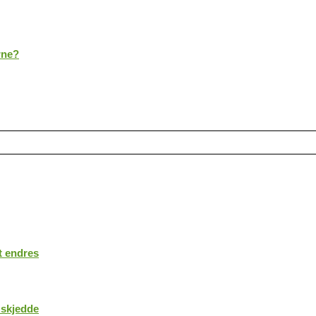
rne?
t endres
 skjedde