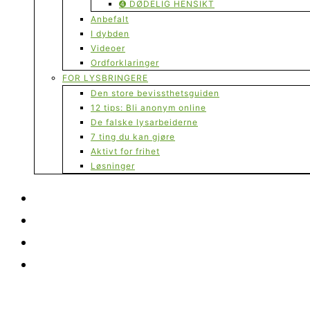
➍ DØDELIG HENSIKT
Anbefalt
I dybden
Videoer
Ordforklaringer
FOR LYSBRINGERE
Den store bevissthetsguiden
12 tips: Bli anonym online
De falske lysarbeiderne
7 ting du kan gjøre
Aktivt for frihet
Løsninger