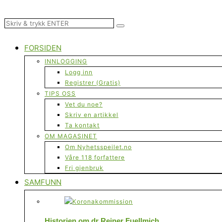
FORSIDEN
INNLOGGING
Logg inn
Registrer (Gratis)
TIPS OSS
Vet du noe?
Skriv en artikkel
Ta kontakt
OM MAGASINET
Om Nyhetsspeilet.no
Våre 118 forfattere
Fri gjenbruk
SAMFUNN
Historien om dr Reiner Fuellmich