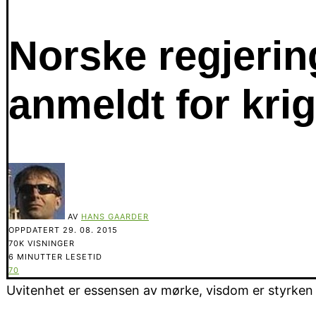
Norske regjer
anmeldt for krig
AV
HANS GAARDER
OPPDATERT
29. 08. 2015
70K VISNINGER
6 MINUTTER LESETID
70
Uvitenhet er essensen av mørke, visdom er styrken i 