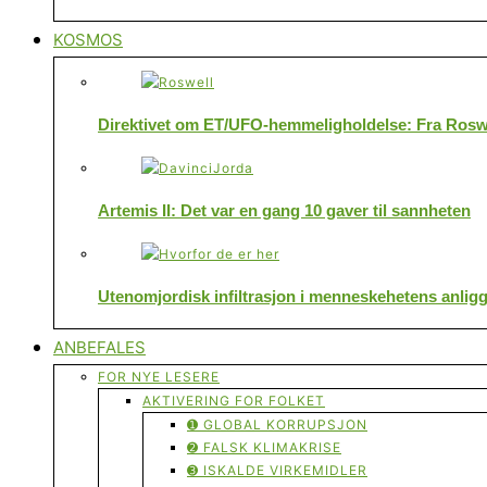
KOSMOS
Direktivet om ET/UFO-hemmeligholdelse: Fra Roswe
Artemis II: Det var en gang 10 gaver til sannheten
Utenomjordisk infiltrasjon i menneskehetens anlig
ANBEFALES
FOR NYE LESERE
AKTIVERING FOR FOLKET
➊ GLOBAL KORRUPSJON
➋ FALSK KLIMAKRISE
➌ ISKALDE VIRKEMIDLER