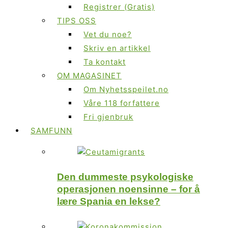
Registrer (Gratis)
TIPS OSS
Vet du noe?
Skriv en artikkel
Ta kontakt
OM MAGASINET
Om Nyhetsspeilet.no
Våre 118 forfattere
Fri gjenbruk
SAMFUNN
Den dummeste psykologiske
operasjonen noensinne – for å
lære Spania en lekse?