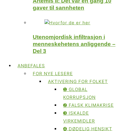
Artemis II: Det var en gang 10
gaver til sannheten
Utenomjordisk infiltrasjon i
menneskehetens anliggende –
Del 3
ANBEFALES
FOR NYE LESERE
AKTIVERING FOR FOLKET
➊ GLOBAL
KORRUPSJON
➋ FALSK KLIMAKRISE
➌ ISKALDE
VIRKEMIDLER
➍ DØDELIG HENSIKT