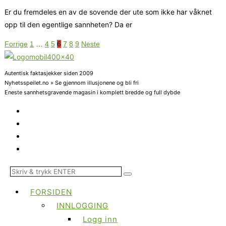
Er du fremdeles en av de sovende der ute som ikke har våknet
opp til den egentlige sannheten? Da er
Forrige
1
…
4
5
6
7
8
9
Neste
Autentisk faktasjekker siden 2009
Nyhetsspeilet.no » Se gjennom illusjonene og bli fri
Eneste sannhetsgravende magasin i komplett bredde og full dybde
FORSIDEN
INNLOGGING
Logg inn