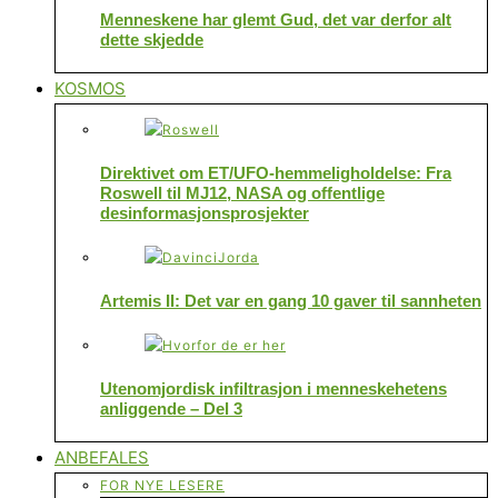
Menneskene har glemt Gud, det var derfor alt
dette skjedde
KOSMOS
Direktivet om ET/UFO-hemmeligholdelse: Fra
Roswell til MJ12, NASA og offentlige
desinformasjonsprosjekter
Artemis II: Det var en gang 10 gaver til sannheten
Utenomjordisk infiltrasjon i menneskehetens
anliggende – Del 3
ANBEFALES
FOR NYE LESERE