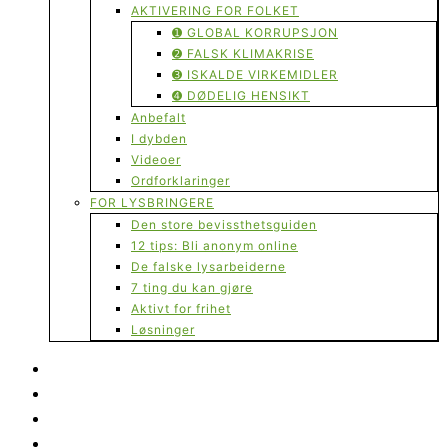
AKTIVERING FOR FOLKET
➊ GLOBAL KORRUPSJON
➋ FALSK KLIMAKRISE
➌ ISKALDE VIRKEMIDLER
➍ DØDELIG HENSIKT
Anbefalt
I dybden
Videoer
Ordforklaringer
FOR LYSBRINGERE
Den store bevissthetsguiden
12 tips: Bli anonym online
De falske lysarbeiderne
7 ting du kan gjøre
Aktivt for frihet
Løsninger