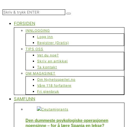
FORSIDEN
INNLOGGING
Logg inn
Registrer (Gratis)
TIPS OSS
Vet du noe?
Skriv en artikkel
Ta kontakt
OM MAGASINET
Om Nyhetsspeilet.no
Våre 118 forfattere
Fri gjenbruk
SAMFUNN
Den dummeste psykologiske operasjonen
noensinne – for å lære Spania en lekse?