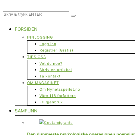
FORSIDEN
INNLOGGING
Logg inn
Registrer (Gratis)
TIPS OSS
Vet du noe?
Skriv en artikkel
Ta kontakt
OM MAGASINET
Om Nyhetsspeilet.no
Våre 118 forfattere
Fri gjenbruk
SAMFUNN
Den dummeste psykologiske operasjonen noensinne 