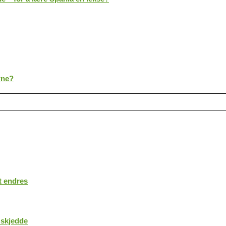
rne?
t endres
 skjedde