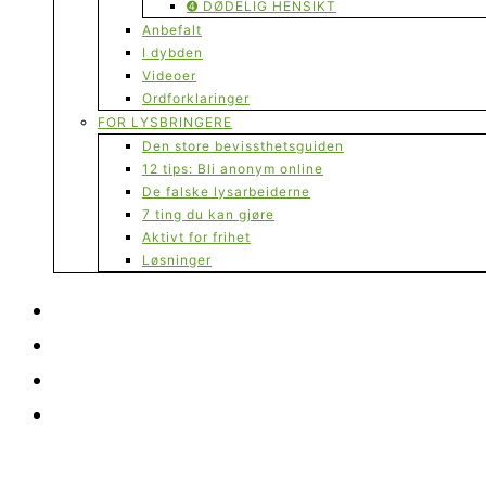
➍ DØDELIG HENSIKT
Anbefalt
I dybden
Videoer
Ordforklaringer
FOR LYSBRINGERE
Den store bevissthetsguiden
12 tips: Bli anonym online
De falske lysarbeiderne
7 ting du kan gjøre
Aktivt for frihet
Løsninger