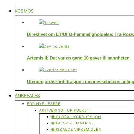
KOSMOS
Direktivet om ET/UFO-hemmeligholdelse: Fra Roswe
Artemis II: Det var en gang 10 gaver til sannheten
Utenomjordisk infiltrasjon i menneskehetens anlig
ANBEFALES
FOR NYE LESERE
AKTIVERING FOR FOLKET
➊ GLOBAL KORRUPSJON
➋ FALSK KLIMAKRISE
➌ ISKALDE VIRKEMIDLER