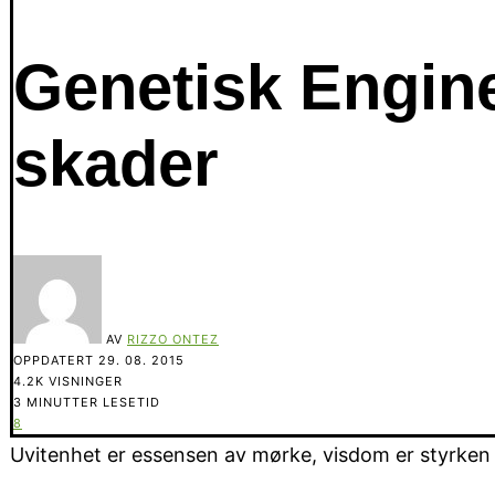
Genetisk Engine
skader
AV
RIZZO ONTEZ
OPPDATERT
29. 08. 2015
4.2K VISNINGER
3 MINUTTER LESETID
8
Uvitenhet er essensen av mørke, visdom er styrken i 