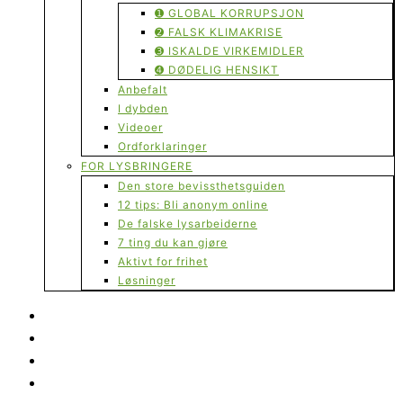
➊ GLOBAL KORRUPSJON
➋ FALSK KLIMAKRISE
➌ ISKALDE VIRKEMIDLER
➍ DØDELIG HENSIKT
Anbefalt
I dybden
Videoer
Ordforklaringer
FOR LYSBRINGERE
Den store bevissthetsguiden
12 tips: Bli anonym online
De falske lysarbeiderne
7 ting du kan gjøre
Aktivt for frihet
Løsninger