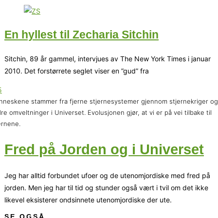
En hyllest til Zecharia Sitchin
Sitchin, 89 år gammel, intervjues av The New York Times i januar
2010. Det forstørrete seglet viser en ”gud” fra
neskene stammer fra fjerne stjernesystemer gjennom stjernekriger og
re omveltninger i Universet. Evolusjonen gjør, at vi er på vei tilbake til
ernene.
Fred på Jorden og i Universet
Jeg har alltid forbundet ufoer og de utenomjordiske med fred på
jorden. Men jeg har til tid og stunder også vært i tvil om det ikke
likevel eksisterer ondsinnete utenomjordiske der ute.
SE OGSÅ