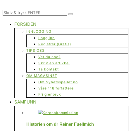
FORSIDEN
INNLOGGING
Logg inn
Registrer (Gratis)
TIPS OSS
Vet du noe?
Skriv en artikkel
Ta kontakt
OM MAGASINET
Om Nyhetsspeilet.no
Våre 118 forfattere
Fri gjenbruk
SAMFUNN
Historien om dr Reiner Fuellmich