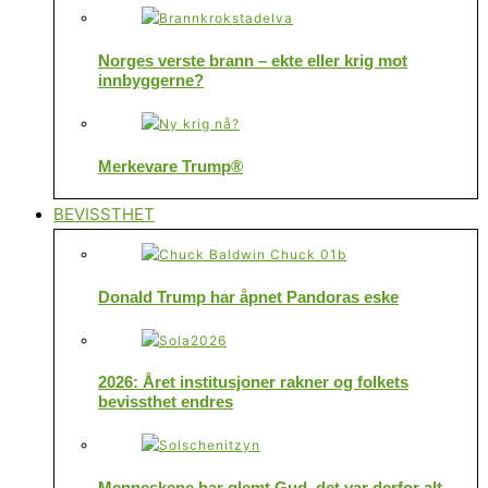
Norges verste brann – ekte eller krig mot
innbyggerne?
Merkevare Trump®
BEVISSTHET
Donald Trump har åpnet Pandoras eske
2026: Året institusjoner rakner og folkets
bevissthet endres
Menneskene har glemt Gud, det var derfor alt