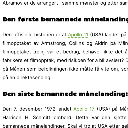
Abramov er de arrangert i samme mønster og etter sa
Den første bemannede månelanding:
Den offisielle historien er at
Apollo 11
(USA) landet på 
filmopptaket av Armstrong, Collins og Aldrin på M
filmopptaket trolig var et bedrag, behøver ikke det
fabrikere et filmopptak, med risikoen for å bli avslørt? 
på Månen som befolkningen ikke måtte få vite om, som
på en direktesending.
Den siste bemannede månelanding: A
Den 7. desember 1972 landet
Apollo 17
(USA) på Mån
Harrison H. Schmitt ombord. Dette var den sjette
bemannede månelandinger. Skal vi tro at USA etter s