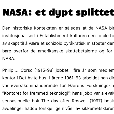
NASA: et dypt splittet
Den historiske konteksten er således at da NASA ble
institusjonalisert i Establishment-kulturen den totale
av skapt til å være et schizoid byråkratisk misfoster der
bare overfor de ameri­kanske skattebetalerne og fo
NASA.
Philip J. Corso (1915-98) jobbet i fire år som medl
kontor i Det hvite hus. I årene 1961-63 arbeidet han d
var øverst­kommanderende for Hærens Forsknings- og
”Kontoret for frem­med teknologi”; hans jobb var å eval
sensasjonelle bok The day after Roswell (1997) besk
avdelinger hadde forskjel­lige nivåer av sikkerhets­klare