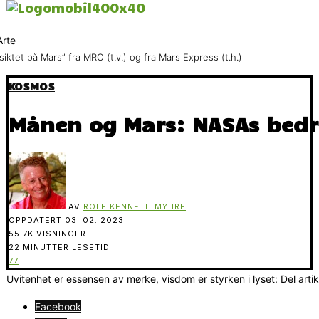
siktet på Mars” fra MRO (t.v.) og fra Mars Express (t.h.)
KOSMOS
Månen og Mars: NASAs bedr
AV
ROLF KENNETH MYHRE
OPPDATERT
03. 02. 2023
55.7K VISNINGER
22 MINUTTER LESETID
77
Uvitenhet er essensen av mørke, visdom er styrken i lyset: Del arti
Facebook