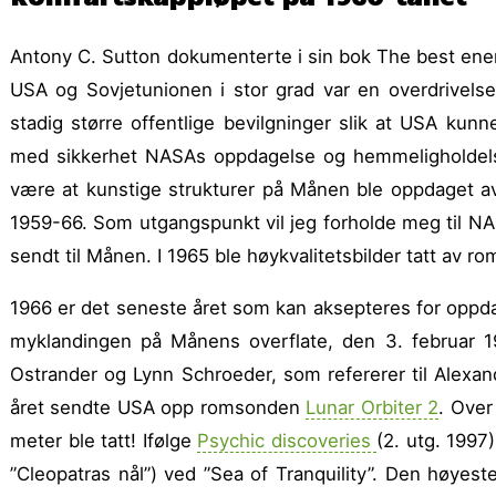
Antony C. Sutton dokumenterte i sin bok The best en
USA og Sovjetunionen i stor grad var en overdrivels
stadig større offentlige bevilgninger slik at USA ku
med sikkerhet NASAs oppdagelse og hemmeligholdelse
være at kunstige strukturer på Månen ble oppdaget a
1959-66. Som utgangspunkt vil jeg forholde meg til 
sendt til Månen. I 1965 ble høykvalitetsbilder tatt av 
1966 er det seneste året som kan aksepteres for oppda
myklandingen på Månens overflate, den 3. februar 1
Ostrander og Lynn Schroeder, som refererer til Alexand
året sendte USA opp romsonden
Lunar Orbiter 2
. Over
meter ble tatt! Ifølge
Psychic discoveries
(2. utg. 1997
”Cleopatras nål”) ved ”Sea of Tranquility”. Den høyest