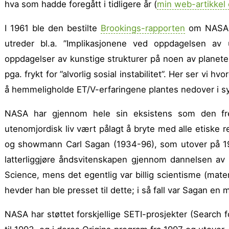
hva som hadde foregått i tidligere år (
min web-artikkel
I 1961 ble den bestilte
Brookings-rapporten
om NASA f
utreder bl.a. ”Implika­sjonene ved oppdagelsen av u
oppdagelser av kunstige strukturer på noen av planete
pga. frykt for ”alvorlig sosial instabilitet”. Her ser vi 
å hemmeligholde ET/V-erfaringene plantes nedover i s
NASA har gjennom hele sin eksistens som den frem
utenomjordisk liv vært pålagt å bryte med alle etiske
og showmann Carl Sagan (1934-96), som utover på 1970-
latterliggjøre åndsvitenskapen gjennom dannelsen av
Science, mens det egentlig var billig scientisme (mater
hevder han ble presset til dette; i så fall var Sagan en m
NASA har støttet forskjellige SETI-prosjekter (Search for