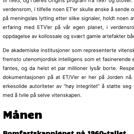
til 1993, og i deres Origins program fra 1997 og utover. 
verdensrom, i tilfelle noen ET’er skulle ønske å sende o
på menings­løs lytting etter slike signaler, holdt noe
erfaring med ETV’er på vår egen planet, i verden
oppdagelse av kollossale og svært gamle artefakter b
De akademiske institusjoner som representerte vitenska
fremsto utenomjordisk intelli­gens som et fasi­nerende
fantes, og da helst et par millioner lysår borte. Re
dokumenta­sjonen på at ET/V’er er her på Jorden nå.
erkesolide autoriteter av ”høy integritet” å støtte s
med å tvile på selve vitenskapen.
Månen
Romfartskappløpet på 1960-tallet