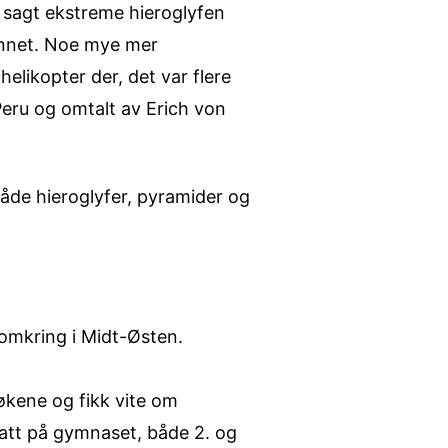
t sagt ekstreme hieroglyfen
 annet. Noe mye mer
elikopter der, det var flere
Peru og omtalt av Erich von
 både hieroglyfer, pyramider og
 omkring i Midt-Østen.
bøkene og fikk vite om
hatt på gymnaset, både 2. og