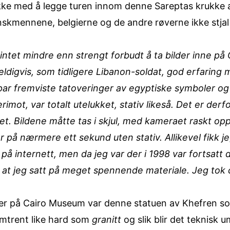
 ikke med å legge turen innom denne Sareptas krukke
ranskmennene, belgierne og de andre røverne ikke stj
intet mindre enn strengt forbudt å ta bilder inne p
digvis, som tidligere Libanon-soldat, god erfaring
 par fremviste tatoveringer av egyptiske symboler og 
erimot, var totalt utelukket, stativ likeså. Det er der
tet. Bildene måtte tas i skjul, med kameraet raskt opp
 på nærmere ett sekund uten stativ. Allikevel fikk jeg
e på internett, men da jeg var der i 1998 var fortsat
 at jeg satt på meget spennende materiale. Jeg tok ca
ter på Cairo Museum var denne statuen av Khefren som
omtrent like hard som
granitt
og slik blir det teknisk