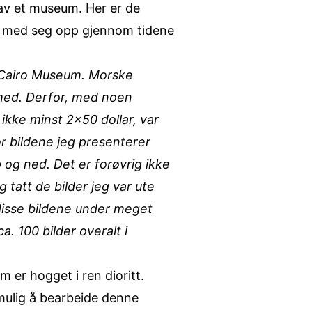
 av et museum. Her er de
al med seg opp gjennom tidene
å Cairo Museum. Morske
 med. Derfor, med noen
ikke minst 2×50 dollar, var
for bildene jeg presenterer
 og ned. Det er forøvrig ikke
 tatt de bilder jeg var ute
t disse bildene under meget
. 100 bilder overalt i
 er hogget i ren dioritt.
 umulig å bearbeide denne