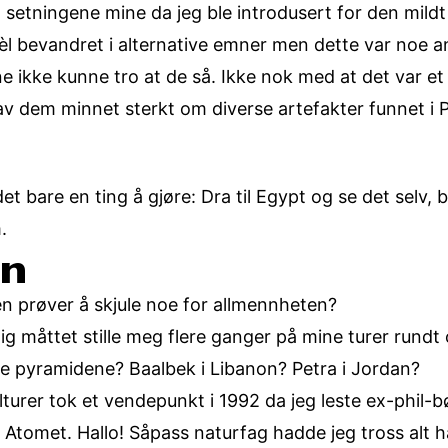
setningene mine da jeg ble introdusert for den mild
 vèl bevandret i alternative emner men dette var noe
 ikke kunne tro at de så. Ikke nok med at det var et h
 av dem minnet sterkt om diverse artefakter funnet i 
et bare en ting å gjøre: Dra til Egypt og se det selv,
.
on
iten prøver å skjule noe for allmennheten?
ig måttet stille meg flere ganger på mine turer rundt
 pyramidene? Baalbek i Libanon? Petra i Jordan?
lturer tok et vendepunkt i 1992 da jeg leste ex-phil-
 Atomet. Hallo! Såpass naturfag hadde jeg tross alt 