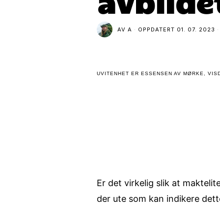
avbilde
AV
A
OPPDATERT
01. 07. 2023
UVITENHET ER ESSENSEN AV MØRKE, VISD
Er det virkelig slik at makteli
der ute som kan indikere dett