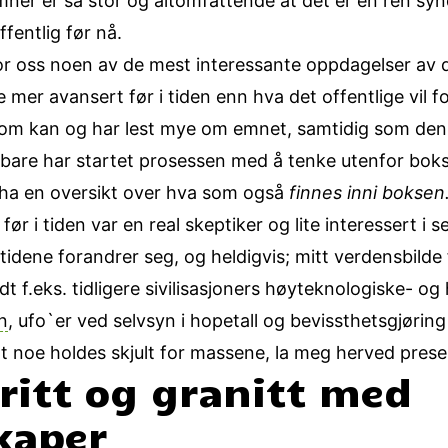
mner er så stor og altomfattende at det er en ren syn
ffentlig før nå.
for oss noen av de mest interessante oppdagelser av det
r avansert før i tiden enn hva det offentlige vil for
m kan og har lest mye om emnet, samtidig som den mu
 bare har startet prosessen med å tenke utenfor bok
å ha en oversikt over hva som også
finnes inni boksen
 før i tiden var en real skeptiker og lite interessert 
tidene forandrer seg, og heldigvis; mitt verdensbilde
t f.eks. tidligere sivilisasjoners høyteknologiske- o
n
, ufo`er ved selvsyn i hopetall og bevissthetsgjørin
t noe holdes skjult for massene, la meg herved prese
ritt og granitt med
kaper