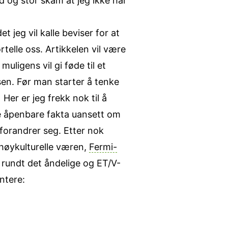
d og stor skam at jeg ikke har
 jeg vil kalle beviser for at
telle oss. Artikkelen vil være
ligens vil gi føde til et
sen. Før man starter å tenke
.
Her er jeg frekk nok til å
i se åpenbare fakta uansett om
 forandrer seg. Etter nok
g høykulturelle væren,
Fermi-
g rundt det åndelige og ET/V-
ntere: