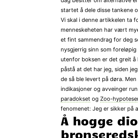
dag besitter om alternative e
startet å dele disse tankene o
Vi skal i denne artikkelen ta 
menneskeheten har vært mye me
et fint sammendrag for deg so
nysgjerrig sinn som foreløpig
utenfor boksen er det greit 
påstå at det har jeg, siden jeg
de så ble levert på døra. Men 
indikasjoner og avveinger rund
paradokset
og
Zoo-hypotese
fenomenet: Jeg er sikker på a
Å hogge dio
bronsereds