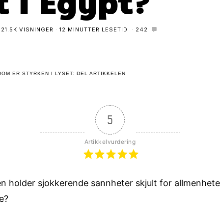
t i Egypt?
21.5K VISNINGER
12 MINUTTER LESETID
242
OM ER STYRKEN I LYSET: DEL ARTIKKELEN
5
Artikkelvurdering
ten holder sjokkerende sannheter skjult for allmenheten
e?