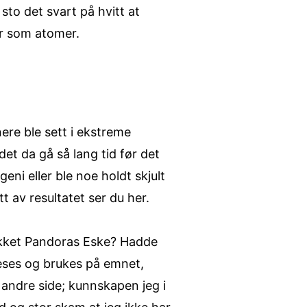
l sto det svart på hvitt at
er som atomer.
ere ble sett i ekstreme
et da gå så lang tid før det
ni eller ble noe holdt skjult
t av resultatet ser du her.
rykket Pandoras Eske? Hadde
eses og brukes på emnet,
 andre side; kunnskapen jeg i