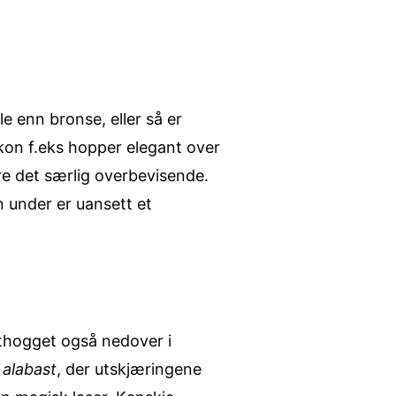
e enn bronse, eller så er
ikon f.eks hopper elegant over
re det særlig overbevisende.
n under er uansett et
uthogget også nedover i
 alabast
, der utskjæringene