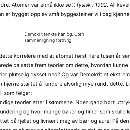
ndre. Atomer var ennå ikke
sett fysisk i 1992
. Allikeve
ren er bygget opp av små byggesteiner vi i dag kjenn
Demokrit tenkte han òg. Uten
sammenligning forøvrig.
ette korrelere med at atomet først flere tusen år sen
rede da satte frem teorier om dette, hvordan kunne d
ier plutselig dysset ned? Og var Demokrit et ekstremge
n hjerne startet å fundere alvorlig mye rundt dette. Lit
ll som følger:
fundige teorier etter i sømmene. Noen gang hørt utt
fundering og hvor mange bøker og timer som skulle l
ttet på fjellet og livnært meg av bær og aure. På den