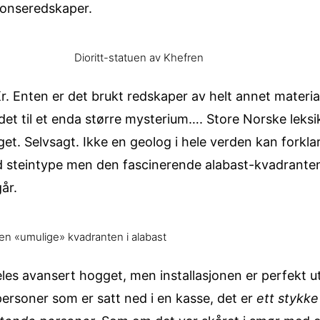
ronseredskaper.
Dioritt-statuen av Khefren
r. Enten er det brukt redskaper av helt annet material
 det til et enda større mysterium…. Store Norske leks
et. Selvsagt. Ikke en geolog i hele verden kan forkla
ard steintype men den fascinerende alabast-kvadrante
år.
en «umulige» kvadranten i alabast
les avansert hogget, men installasjonen er perfekt 
 personer som er satt ned i en kasse, det er
ett stykke