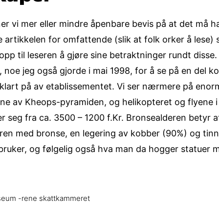
ner vi mer eller mindre åpenbare bevis på at det må h
e artikkelen for omfattende (slik at folk orker å lese)
 opp til leseren å gjøre sine betraktninger rundt disse.
iro, noe jeg også gjorde i mai 1998, for å se på en del 
klart på av etablissementet. Vi ser nærmere på enorme
e av Kheops-pyramiden, og helikopteret og flyene i
r seg fra ca. 3500 – 1200 f.Kr. Bronsealderen betyr 
ren med bronse, en legering av kobber (90%) og tinn
ruker, og følgelig også hva man da hogger statuer me
seum -rene skattkammeret