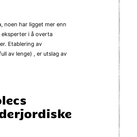
da, noen har ligget mer enn
 eksperter i å overta
er. Etablering av
ll av lenge) , er utslag av
lecs
derjordiske