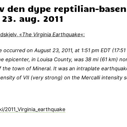
v den dype reptilian-base
23. aug. 2011
dskjelv, «
The Virginia Earthquake
«:
e occurred on August 23, 2011, at 1:51 pm EDT (17:5
 The epicenter, in Louisa County, was 38 mi (61 km) 
 the town of Mineral. It was an intraplate earthquak
sity of VII (very strong) on the Mercalli intensity s
ki/2011_Virginia_earthquake