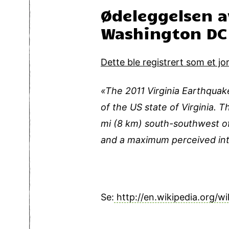
Ødeleggelsen a
Washington DC 
Dette ble registrert som et jor
«The 2011 Virginia Earthquak
of the US state of Virginia.
mi (8 km) south-southwest of
and a maximum perceived inten
Se:
http://en.wikipedia.org/wi