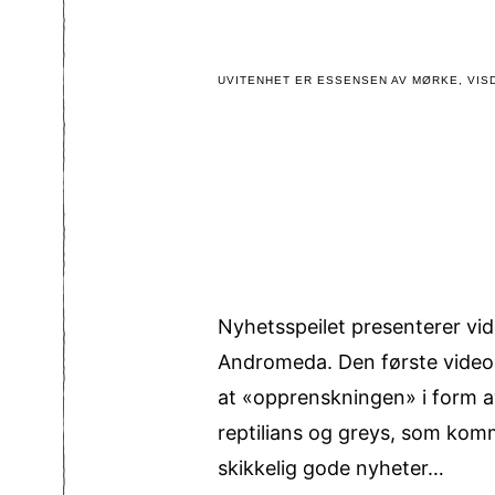
UVITENHET ER ESSENSEN AV MØRKE, VISD
Nyhetsspeilet presenterer vi
Andromeda. Den første videoen
at «opprenskningen» i form a
reptilians og greys, som komm
skikkelig gode nyheter…