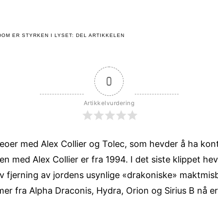
OM ER STYRKEN I LYSET: DEL ARTIKKELEN
0
Artikkelvurdering
deoer med Alex Collier og Tolec, som hevder å ha ko
 med Alex Collier er fra 1994. I det siste klippet he
v fjerning av jordens usynlige «drakoniske» maktmis
er fra Alpha Draconis, Hydra, Orion og Sirius B nå er