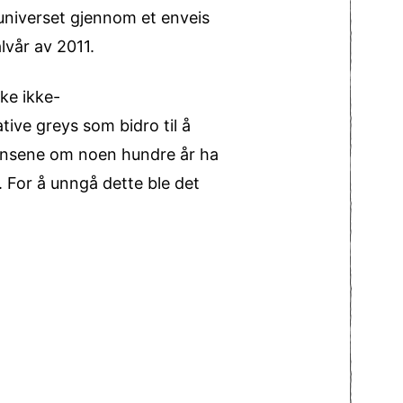
v universet gjennom et enveis
alvår av 2011.
ske ikke-
tive greys som bidro til å
vensene om noen hundre år ha
. For å unngå dette ble det