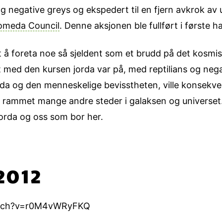
s og negative greys og ekspedert til en fjern avkrok a
omeda Council
. Denne aksjonen ble fullført i første h
et å foreta noe så sjeldent som et brudd på det kosmi
t med den kursen jorda var på, med reptilians og nega
orda og den menneskelige bevisstheten, ville konsek
e ha rammet mange andre steder i galaksen og universet
l jorda og oss som bor her.
 2012
atch?v=r0M4vWRyFKQ