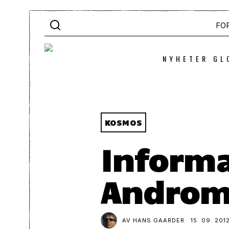
FO
NYHETER GL
KOSMOS
Informa
Androm
AV
HANS GAARDER
15. 09. 201