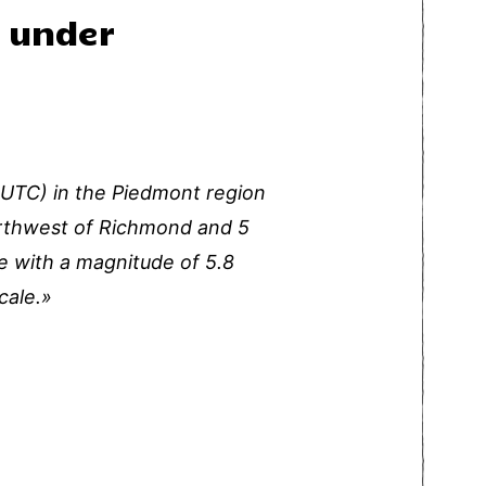
n under
1 UTC) in the Piedmont region
northwest of Richmond and 5
e with a magnitude of 5.8
cale.»