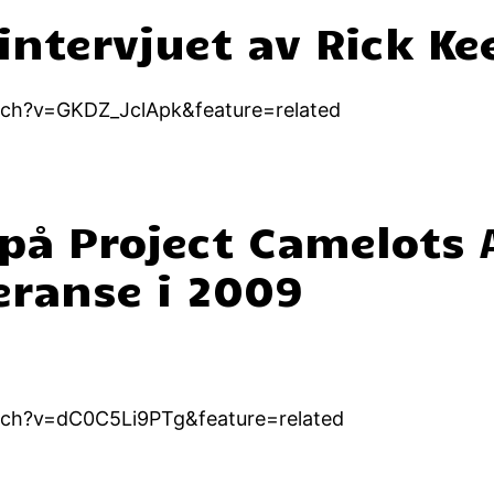
 intervjuet av Rick Ke
tch?v=GKDZ_JclApk&feature=related
r på Project Camelots
eranse i 2009
tch?v=dC0C5Li9PTg&feature=related