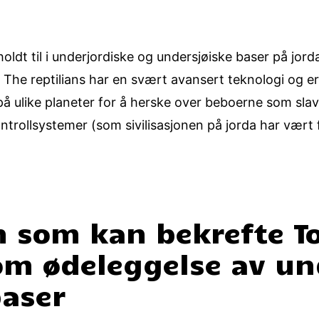
holdt til i underjordiske og undersjøiske baser på jor
 The reptilians har en svært avansert teknologi og er
 på ulike planeter for å herske over beboerne som slav
ntrollsystemer (som sivilisasjonen på jorda har vært fu
 som kan bekrefte To
m ødeleggelse av un
baser