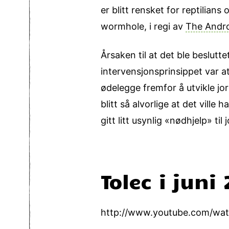
er blitt rensket for reptilian
wormhole, i regi av
The Andr
Årsaken til at det ble beslutt
intervensjonsprinsippet var a
ødelegge fremfor å utvikle j
blitt så alvorlige at det vill
gitt litt usynlig «nødhjelp» ti
Tolec i juni
http://www.youtube.com/w