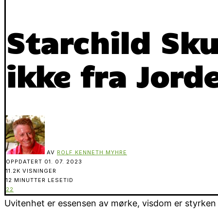
Starchild Sku
ikke fra Jord
AV
ROLF KENNETH MYHRE
OPPDATERT
01. 07. 2023
11.2K VISNINGER
12 MINUTTER LESETID
22
Uvitenhet er essensen av mørke, visdom er styrken i 