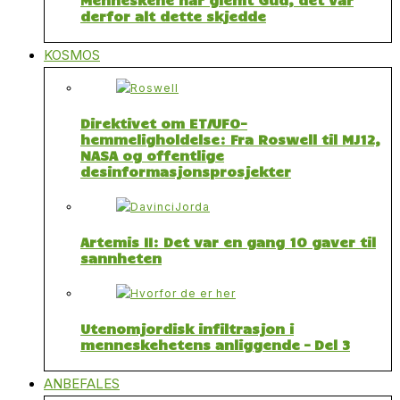
derfor alt dette skjedde
KOSMOS
Direktivet om ET/UFO-
hemmeligholdelse: Fra Roswell til MJ12,
NASA og offentlige
desinformasjonsprosjekter
Artemis II: Det var en gang 10 gaver til
sannheten
Utenomjordisk infiltrasjon i
menneskehetens anliggende – Del 3
ANBEFALES