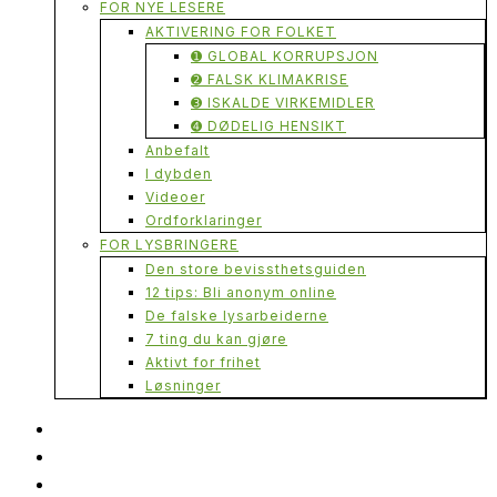
FOR NYE LESERE
AKTIVERING FOR FOLKET
➊ GLOBAL KORRUPSJON
➋ FALSK KLIMAKRISE
➌ ISKALDE VIRKEMIDLER
➍ DØDELIG HENSIKT
Anbefalt
I dybden
Videoer
Ordforklaringer
FOR LYSBRINGERE
Den store bevissthetsguiden
12 tips: Bli anonym online
De falske lysarbeiderne
7 ting du kan gjøre
Aktivt for frihet
Løsninger