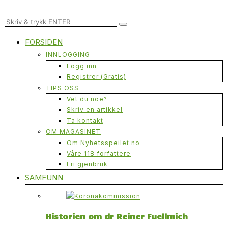
FORSIDEN
INNLOGGING
Logg inn
Registrer (Gratis)
TIPS OSS
Vet du noe?
Skriv en artikkel
Ta kontakt
OM MAGASINET
Om Nyhetsspeilet.no
Våre 118 forfattere
Fri gjenbruk
SAMFUNN
Historien om dr Reiner Fuellmich