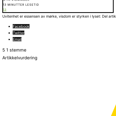
13 MINUTTER LESETID
13
Uvitenhet er essensen av mørke, visdom er styrken i lyset: Del arti
Facebook
Twitter
Email
5
1
stemme
Artikkelvurdering