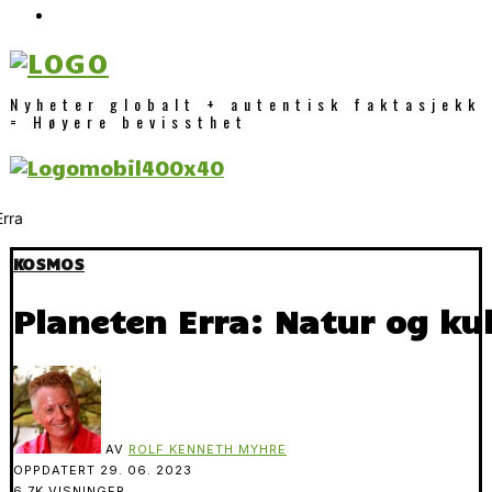
Nyheter globalt + autentisk faktasjekk
= Høyere bevissthet
KOSMOS
Planeten Erra: Natur og ku
AV
ROLF KENNETH MYHRE
OPPDATERT
29. 06. 2023
6.7K VISNINGER