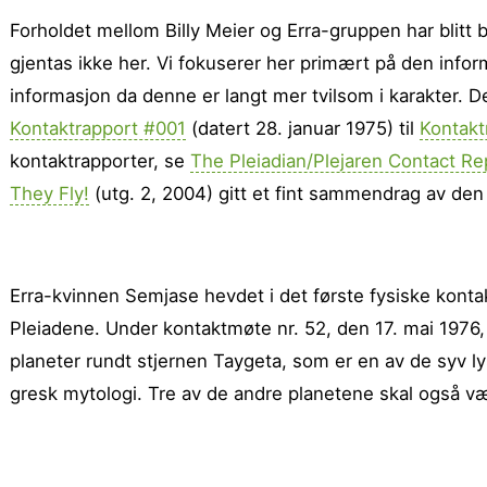
Forholdet mellom Billy Meier og Erra-gruppen har blitt 
gjentas ikke her. Vi fokuserer her primært på den info
informasjon da denne er langt mer tvilsom i karakter. 
Kontaktrapport #001
(datert 28. januar 1975) til
Kontakt
kontaktrapporter, se
The Pleiadian/Plejaren Contact Re
They Fly!
(utg. 2, 2004) gitt et fint sammen­drag av den
Erra-kvinnen Semjase hevdet i det første fysiske kontak
Pleiadene. Under kontaktmøte nr. 52, den 17. mai 1976,
planeter rundt stjernen Taygeta, som er en av de syv ly
gresk mytologi. Tre av de andre planetene skal også 