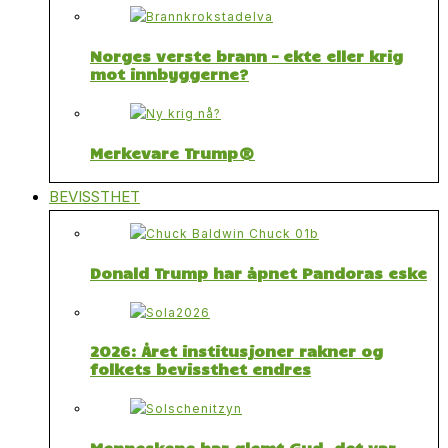
Norges verste brann – ekte eller krig
mot innbyggerne?
Merkevare Trump®
BEVISSTHET
Donald Trump har åpnet Pandoras eske
2026: Året institusjoner rakner og
folkets bevissthet endres
Menneskene har glemt Gud, det var