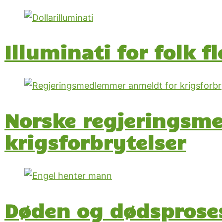
Illuminati for folk fl
Norske regjeringsm
krigsforbrytelser
Døden og dødsprose