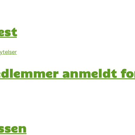
est
edlemmer anmeldt fo
ssen