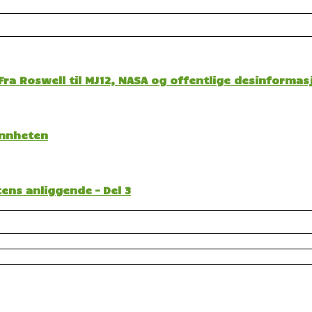
ra Roswell til MJ12, NASA og offentlige desinformas
sannheten
ens anliggende – Del 3