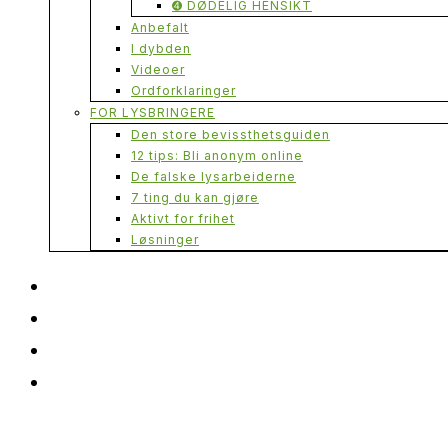
➍ DØDELIG HENSIKT
Anbefalt
I dybden
Videoer
Ordforklaringer
FOR LYSBRINGERE
Den store bevissthetsguiden
12 tips: Bli anonym online
De falske lysarbeiderne
7 ting du kan gjøre
Aktivt for frihet
Løsninger