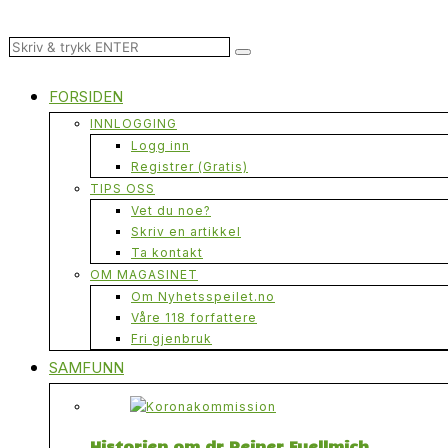
FORSIDEN
INNLOGGING
Logg inn
Registrer (Gratis)
TIPS OSS
Vet du noe?
Skriv en artikkel
Ta kontakt
OM MAGASINET
Om Nyhetsspeilet.no
Våre 118 forfattere
Fri gjenbruk
SAMFUNN
Historien om dr Reiner Fuellmich