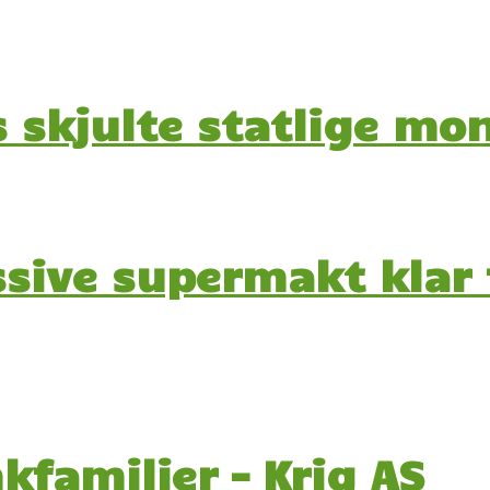
s skjulte statlige mo
sive supermakt klar 
familier – Krig AS