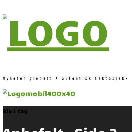
Nyheter globalt + autentisk faktasjekk
Bla i tag
Anbefalt
- Side 3