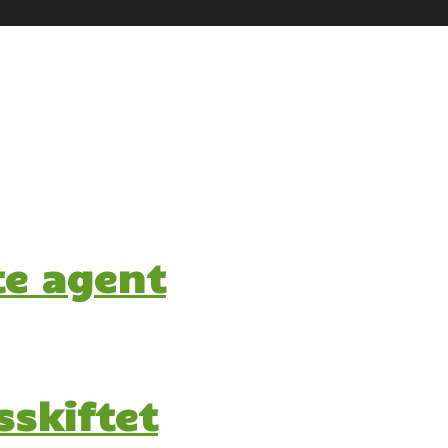
te agent
sskiftet