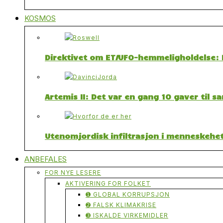
KOSMOS
Direktivet om ET/UFO-hemmeligholdelse: F
Artemis II: Det var en gang 10 gaver til 
Utenomjordisk infiltrasjon i menneskehet
ANBEFALES
FOR NYE LESERE
AKTIVERING FOR FOLKET
➊ GLOBAL KORRUPSJON
➋ FALSK KLIMAKRISE
➌ ISKALDE VIRKEMIDLER