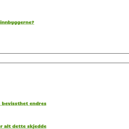
t innbyggerne?
s bevissthet endres
 alt dette skjedde